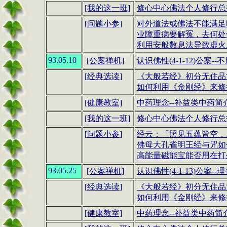
[我的这一班]
修心中心佛法个人修行总报
[
问题小参
]
对外道法或佛法不能满足
业障重病要解冤，去何处
利用安般数息法导致虚火
93.05.10
[公案禅机]
认识佛性(4-1-12)公案--
[
经典选读
]
《大般若经》初分无住品第
如何利用
《金刚经》
来修行
[健康教室]
中药理念
--
补益类中药简
[我的这一班]
修心中心佛法个人修行总报
[
问题小参
]
经云：「照见五蕴皆空，
佛母大孔雀明王经与咒如
高能量磁能宝能否用在打
93.05.25
[公案禅机]
认识佛性(4-1-13)公案--
[
经典选读
]
《大般若经》初分无住品第
如何利用
《金刚经》
来修行
[健康教室]
中药理念
--
补益类中药简