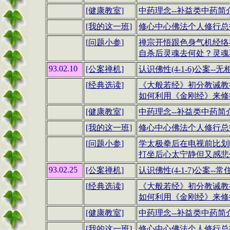
[健康教室]
中药理念
--
补益类中药简
[我的这一班]
修心中心佛法个人修行总报
[
问题小参
]
禅宗开悟跟色身气机经络
自杀后灵魂去何处？灵魂
93.02.10
[公案禅机]
认识佛性(4-1-6)公案--
[
经典选读
]
《大般若经》初分教诫教授
如何利用
《金刚经》
来修行
[健康教室]
中药理念
--
补益类中药简
[我的这一班]
修心中心佛法个人修行总报
[
问题小参
]
学太极拳后在电视前比划
打坐后心太宁静但又感悲
93.02.25
[公案禅机]
认识佛性(4-1-7)公案--
[
经典选读
]
《大般若经》初分教诫教授
如何利用
《金刚经》
来修行
[健康教室]
中药理念
--
补益类中药简
[我的这一班]
修心中心佛法个人修行总报