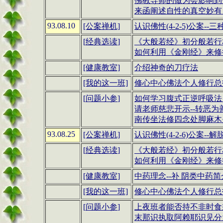
佛教导师的做为会影响到
来函阐述自性的真空妙有
93.08.10
[公案禅机]
认识佛性(4-2-5)公案--
[
经典选读
]
《大般若经》
初分般若行相
如何利用
《金刚经》
来修
[健康教室]
介绍神奇的刀疗法
[我的这一班]
修心中心佛法个人修行总报告
[
问题小参
]
如何学习腹式正逆呼吸法
请老师慈悲开示
--
转恶为
南传坐法修四念处脚麻木
93.08.25
[公案禅机]
认识佛性(4-2-6)公案--
[
经典选读
]
《大般若经》
初分般若行相
如何利用
《金刚经》
来修行
[健康教室]
中药理念
--
补 阴类中药简
[我的这一班]
修心中心佛法个人修行总报告
[
问题小参
]
上夜班者能否持不非时食
末那识执取阿赖耶识见分