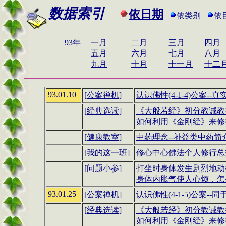
数据索引
依日期
依类别
依目
93年
一月
二月
三月
四月
五月
六月
七月
八月
九月
十月
十一月
十二
93.01.10
[公案禅机]
认识佛性(4-1-4)公案--
[
经典选读
]
《大般若经》初分教诫教授
如何利用
《金刚经》
来修行
[健康教室]
中药理念
--
补益类中药简
[我的这一班]
修心中心佛法个人修行总报告
[
问题小参
]
打坐时身体发生剧烈地动
身体内胀气使人心烦，怎
93.01.25
[公案禅机]
认识佛性(4-1-5)公案--
[
经典选读
]
《大般若经》初分教诫教授
如何利用
《金刚经》
来修行