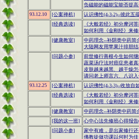
负磁能的磁能宝能否提高
93.12.10
[公案禅机]
认识佛性(4-3-2)--彼此五
[
经典选读
]
《大般若经》
初分摩诃菩
如何利用
《金刚经》
来修行
[健康教室]
中药理念
--
补阴类中药简
大陆网友用苹果汁排胆结
[
问题小参
]
前世修行善根今生如何继
蔬菜汤疗法对癌症患者真
皮肤越来越黑、越干燥怎
请问老上师言六、八识入
93.12.25
[公案禅机]
认识佛性(4-3-3)--收放自
[
经典选读
]
《大般若经》
初分摩诃菩
如何利用
《金刚经》
来修行
[健康教室]
中药理念
--
补阴类中药简
[我的这一班]
心中心法先修班心得报告
[
问题小参
]
家中有难，是出家修行还
佛教徒做功课以何时为佳