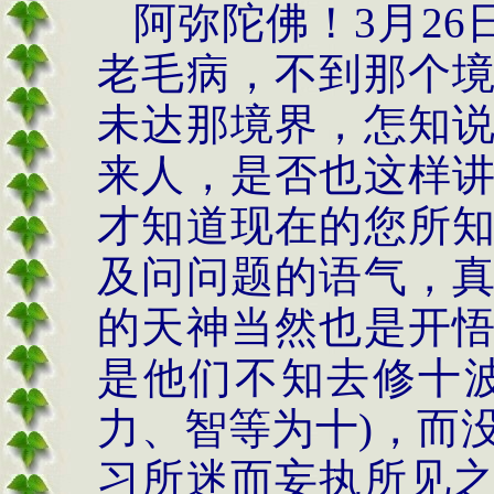
阿弥陀佛！
3
月
26
老毛病，不到那个
未达那境界，怎知
来人，是否也这样
才知道现在的您所
及问问题的语气，
的天神当然也是开
是他们不知去修十
力、智等为十
)
，而
习所迷而妄执所见