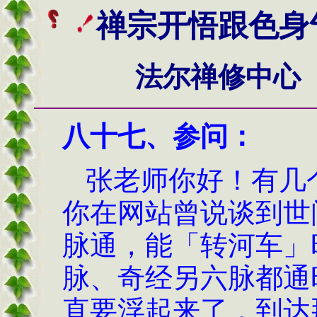
禅宗开悟跟色身
法尔禅修中心
八十七、
参问：
张老师你好
！
有几
你在网站曾说谈到世
脉通，能「转河车」
脉、奇经另六脉都通
直要浮起来了，到达