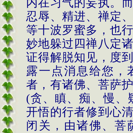
内在习气的妄执。
忍辱、精进、禅定
等十波罗蜜多，也
妙地躲过四禅八定
证得解脱知见，度
露一点消息给您，
者，有诸佛、菩萨
(
贪、瞋、痴、慢、
开悟的行者修到心
闭关，由诸佛、菩