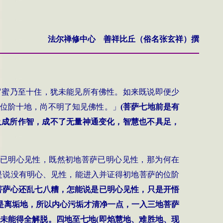
法尔禅修中心 善祥比丘（俗名张玄祥）撰
罗蜜乃至十住，犹未能见所有佛性。如来既说即便少
位阶十地，尚不明了知见佛性。」
(
菩萨七地前是有
及成所作智，成不了无量神通变化，智慧也不具足，
已明心见性，既然初地菩萨已明心见性，那为何在
是说没有明心、见性，能进入并证得初地菩萨的位阶
菩萨心还乱七八糟，怎能说是已明心见性，只是开悟
是离垢地，所以内心污垢才清净一点，一入三地菩萨
未能得全解脱。四地至七地
(
即焰慧地、难胜地、现