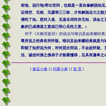
前地、远行地
)
寄出世间，也就是一直在修解脱知见
证得空、无相、无愿等三三昧，才有解脱业力之能
佛性了知。您对入道、见道名词尚存无知、误会之
象的已成佛道之意或已明心见性之意。
)
对于《大般涅盘经》的说法与唯识及如来藏经典
尊所说之经典有所怀疑。唯识及如来藏经典就是与
即能了知所说为何，对何层次而说，不会起怀疑、
法、诚信对佛之佛弟子才能看懂得，且具有谦卑之
[
参证小参
] [
问题小参
] [
首 页
]