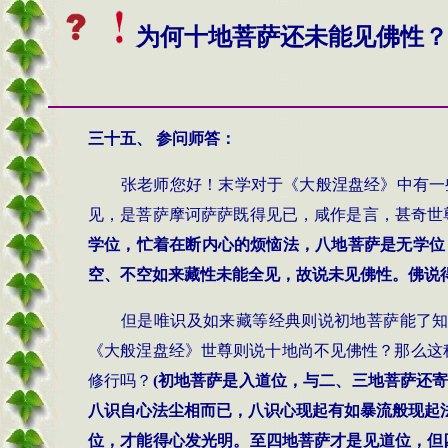
为何十地菩萨还未能见佛性？
三十五、
参问
师答
：
张老师您好！末学对于《大般涅盘经》中有一
见，是菩萨摩诃萨萨既得见已，咸作是言，甚奇世
学位，忙着在断内心的烦恼法，八地菩萨是无学位
空、不空如来藏性未能全见，故说未见佛性。佛说
但是唯识及如来藏等经典则说初地菩萨能了
《大般涅盘经》世尊则说十地尚不见佛性？那么这
修行吗？
(
初地菩萨是入道位，与二、三地菩萨还
八识自心法尘相而已，八识心现起有如暴流般现起
位，才能得心发光明。至四地菩萨才是见道位，但