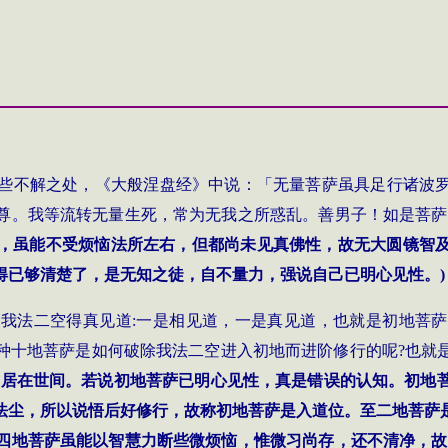
些不解之处，《大般涅盘经》中说：「无量菩萨虽具足行诸波
尊。我等流转无量生死，常为无我之所惑乱。善男子！如是菩萨
，虽能不受烦恼法所左右，但都尚未见真佛性，故无大圆镜智
得已够清楚了，是无知之徒，自不量力，强说自己已明心见性。
)
知我法二空得真见道
:
一是相见道，一是真见道，也就是初地菩萨
种十地菩萨是如何破除我法二空进入初地而进阶修行的呢
?
也就
寄居在世间。若说初地菩萨已明心见性，真是错误的认知。初地
法尘，所以说悟后好修行，故称初地菩萨是入道位。至二地菩萨
四地菩萨虽能以智慧力断些微烦恼，惟微习尚存，还不清净，故