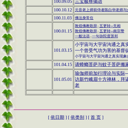
100.09.05
三宝极尊偈语
100.10.12
元音老上师前侍者陈白华老师与
100.11.03
佛法身常住
敦煌佛教歌辞
--
五更转─无相
100.01.15
敦煌佛教歌辞
--
五更转─南宗赞
一般法语
--
一句弥陀度莲邦
小宇宙与大宇宙沟通之真
101.03.15
一个曾受气功为害的基督
小宇宙与大宇宙沟通之真实现象
(
101.04.15
请蟑螂菩萨与蚊子菩萨搬
瑜伽师前加行理论与实际
101.05.01
访新竹峨眉十方禅林，拜
老
[
依日期
] [
依类别
] [
首 页
]