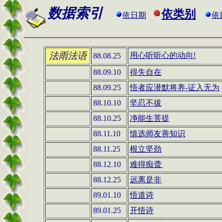
数据索引
依类别
依日期
依
法雨法语
用心听听心的动向!
88.08.25
88.09.10
得失自在
88.09.25
悟者应潜默将养-证入无为
88.10.10
坚忍不拔
88.10.25
净能生菩提
88.11.10
慎选师友善知识
88.11.25
根立坚劲
88.12.10
难得痴聋
88.12.25
远离是非
89.01.10
悟道诗
89.01.25
开悟诗