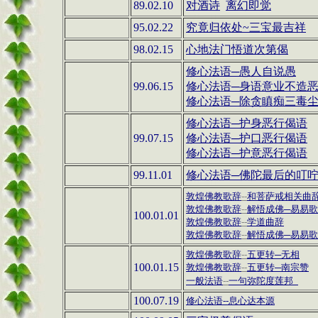
89.02.10
对酒诗
离幻即觉
95.02.22
究竟归依处
~
三宝最吉祥
98.02.15
心地法门悟道次第偈
修心法语─愚人自说愚
99.06.15
修心法语─
身语意业不造
修心法语─
除贪瞋痴三毒
修心法语─护身恶行偈语
99.07.15
修心法语─
护口恶行偈语
修心法语─
护意恶行偈语
99.11.01
修心法语─佛陀最后的叮
敦煌佛教歌辞
--
和菩萨戒相关曲
敦煌佛教歌辞
--
解悟成佛─易易
100.01.01
敦煌佛教歌辞
--
学道曲辞
敦煌佛教歌辞
--
解悟成佛─易易
敦煌佛教歌辞
--
五更转─无相
100.01.15
敦煌佛教歌辞
--
五更转─南宗赞
一般法语
--
一句弥陀度莲邦
100.07.19
修心法语
--
息心达本源