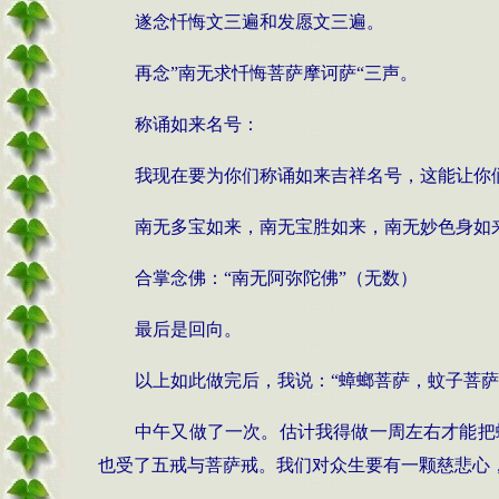
遂念忏悔文三遍和发愿文三遍。
再念
”
南无求忏悔菩萨摩诃萨
“
三声。
称诵如来名号：
我现在要为你们称诵如来吉祥名号，这能让你
南无多宝如来，南无宝胜如来，南无妙色身如
合掌念佛：
“
南无阿弥陀佛
”
（无数）
最后是回向。
以上如此做完后，我说：
“
蟑螂菩萨，蚊子菩萨
中午又做了一次。估计我得做一周左右才能把
也受了五戒与菩萨戒。我们对众生要有一颗慈悲心