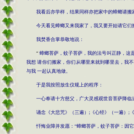
我看后亦学样，结果同样亦把家中的蟑螂请搬
今天看见蟑螂又来我家了，我又要开始请它们
我焚香合掌恭敬地说：
“
蟑螂菩萨，蚊子菩萨，我的法号叫正静，这
我想
请你们搬家，你们从哪里来就到哪里去，我不
与我
一起认真地做。
于是我按照放生仪规上的程序：
一心奉请十方慈父，广大灵感观世音菩萨降临
诵念《大悲咒》（三遍）
;
《心经》（一遍）
;
忏悔业障并发愿：
“
蟑螂菩萨，蚊子菩萨：因它