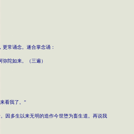
，更常诵念。遂合掌念诵：
阿弥陀如来。（三遍）
来看我了。
”
命。因多生以来无明的造作今世堕为畜生道。再说我