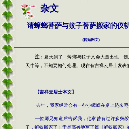
杂文
请蟑螂菩萨与蚊子菩萨搬家的仪
(
转贴网文)
注：
夏天到了
！
蟑螂与蚊子又会大量出现，佛
天牛等，不知要如何处理。现在有
吉祥云居士发表
【吉祥云居士本文】
去年，我家经常会有一些小蟑螂在桌上爬来爬
一位师兄知道后告诉我，他家曾有过许多蚂
了，蚂蚁搬家了！于是高兴地写了篇《蚂蚁搬家》