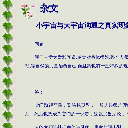
杂文
小宇宙与大宇宙沟通之真实现
问
题：
我们去学大爱和气道
,
感觉对身体很好
,
整个人
动
,
靠自然的力量治愈自己
,
而且我也有一些特殊的现
答：
此问题很严肃，又跨越灵界，一般人是很难理
后，死后也想成为它们的一伙者，这就另当别论，
人的无知往往把毒药当良药，服食后知不对时