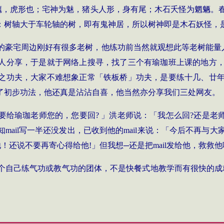
魑，虎形也；宅神为魅，猪头人形，身有尾；木石夭怪为魍魉。
：树轴大于车轮轴的树，即有鬼神居，所以树神即是木石妖怪，
的豪宅周边刚好有很多老树，他练功前当然就观想此等老树能量
人分享，于是就于网络上搜寻，找了三个有瑜珈班上课的地方
之功夫，大家不难想象正常「铁板桥」功夫，是要练十几、廿
了初步功法，他还真是沾沾自喜，他当然亦分享我们三处网友。
要给瑜珈老师您的，您要回
?
」洪老师说：「我怎么回
?
还是老
知
mail
写一半还没发出，已收到他的
mail
来说：「今后不再与大
他！还说不要再寄心得给他
!
」但我想
─
还是把
mail
发给他，救救他
个自己练气功或教气功的团体，不是快餐式地教学而有很快的成