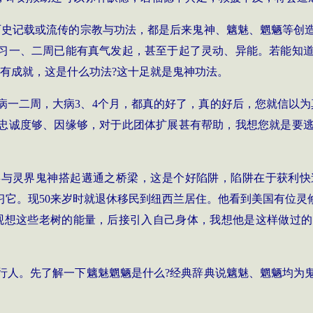
历史记载或流传的宗教与功法，都是后来鬼神、魑魅、魍魉等创
习一、二周已能有真气发起，甚至于起了灵动、异能。若能知
有成就，这是什么功法
?
这十足就是鬼神功法。
病一二周，大病
3
、
4
个月，都真的好了，真的好后，您就信以为
忠诚度够、因缘够，对于此团体扩展甚有帮助，我想您就是要
类与灵界鬼神搭起遘通之桥梁，这是个好陷阱，陷阱在于获利快
习它。现
50
来岁时就退休移民到纽西兰居住。他看到美国有位灵
观想这些老树的能量，后接引入自己身体，我想他是这样做过的
行人。先了解一下魑
魅魍魉是什么
?
经典辞典说
魑魅、魍魉均为