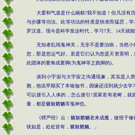
大爱和气道是什么碗糕
?
我不知道！但凡没有
与步骤等功法。此等功法的特质是快准而猛厉，学
罗汉道。现今是科学发达时代，学习
7
天、
14
天就能
无知者乱闯鬼神关，无非不是要治病，当然小
您，那是您运气好。若是它们认为您是天资英明，
此团体的要角或要脚
(
为鬼神等之跑脚的
)
。
谈到小宇宙与大宇宙之沟通现象，其实是人
胞，他说早期买了本瑜伽书，因缘还没到就少去学
可以接引入人体的，怎么接引
?
居家若有老树，就
量，都是
魑魅魍魉等鬼神也
。
《楞严经》云：
魑魅魍魉老来成魔，做怪于修
状如是，处处皆有，魑魅魍魉。」