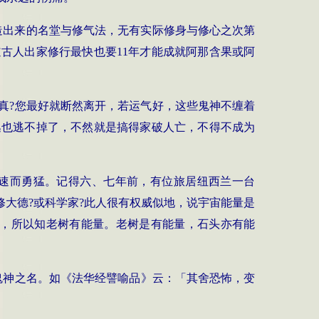
造出来的名堂与修气法，无有实际修身与修心之次第
道古人出家修行最快也要
11
年才能成就阿那含果或阿
真
?
您最好就断然离开，若运气好，这些鬼神不缠着
逃也逃不掉了，不然就是搞得家破人亡，不得不成为
速而勇猛。记得六、七年前，有位旅居纽西兰一台
修大德
?
或科学家
?
此人很有权威似地，说宇宙能量是
，所以知老树有能量。老树是有能量，石头亦有能
鬼神之名。如《法华经譬喻品》云：「其舍恐怖，变