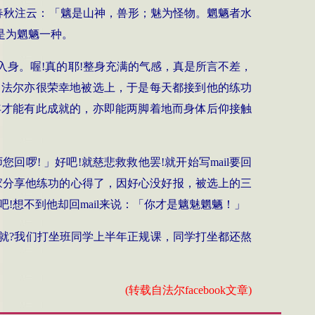
春秋注云：「魑是山神，兽形；魅为怪物。魍魉者水
是为魍魉一种。
入身。喔
!
真的耶
!
整身充满的气感，真是所言不差，
，法尔亦很荣幸地被选上，于是每天都接到他的练功
年才能有此成就的，亦即能两脚着地而身体后仰接触
师您回啰
!
」好吧
!
就慈悲救救他罢
!
就开始写
mail
要回
家分享他练功的心得了，因好心没好报，被选上的三
吧
!
想不到他却回
mail
来说：「你才是魑魅魍魉！」
就
?
我们打坐班同学上半年正规课，同学打坐都还熬
(
转载自法尔
facebook
文章
)