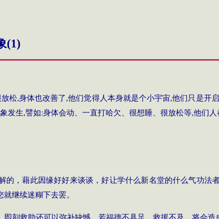
象
(1)
很放松
,
身体也改善了
,
他们觉得人本身就是个小宇宙
,
他们只是开
象发生
,
譬如
:
身体会动、一直打哈欠、很想睡、很放松等
,
他们人
解的，藉此因缘好好来谈谈，好让学什么新名堂的什么气功法
您就继续迷糊下去罢。
，即刻救助还可以弥补缺憾，若福德不具足，救援不及，将会造