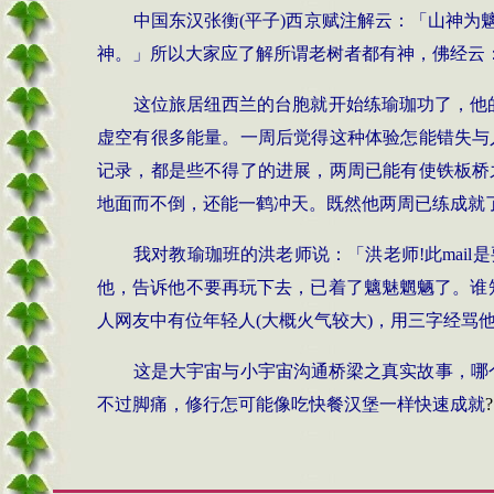
中国东汉张衡
(
平子
)
西京赋注解云：「山神为
神。」所以大家应了解所谓老树者都有神，佛经云
这位旅居纽西兰的台胞就开始练瑜珈功了，他
虚空有很多能量。一周后觉得这种体验怎能错失与
记录，都是些不得了的进展，两周已能有使铁板桥
地面而不倒，还能一鹤冲天。既然他两周已练成就
我对教瑜珈班的洪老师说：「洪老师
!
此
mail
是
他，告诉他不要再玩下去，已着了魑魅魍魉了。谁
人网友中有位年轻人
(
大概火气较大
)
，用三字经骂
这是大宇宙与小宇宙
沟通桥梁之真实故事，哪
不过脚痛，修行怎可能像吃快餐汉堡一样快速成就
?