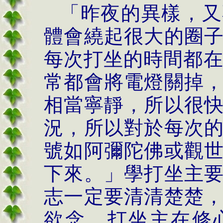
「昨夜的異樣，又
體會繞起很大的圈
每次打坐的時間都
常都會將電燈關掉
相當寧靜，所以很
況，所以對於每次
號如阿彌陀佛或觀
下來。」學打坐主
志一定要清清楚楚
欲念，打坐主在修