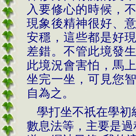
入要修心的時候，
現象後精神很好、
安穩，這些都是好
差錯。不管此境發
此境況會害怕，馬
坐完一坐，可見您
自為之。
學打坐不祇在學初
數息法等，主要是過