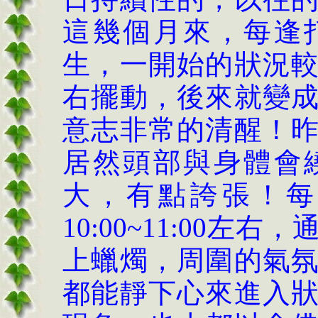
這幾個月來，每逢
生，一開始的狀況
右擺動，後來就變
意志非常的清醒！
居然頭部與身體會
大，有點誇張！每
10:00~11:00
上蠟燭，周圍的氣
都能靜下心來進入