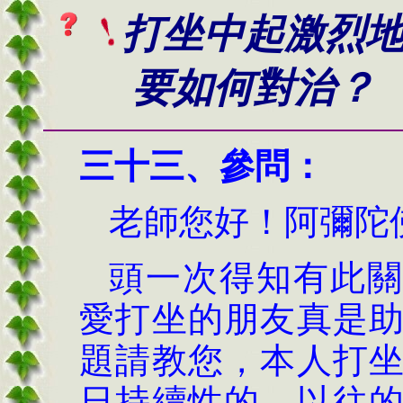
打坐中起激烈
要如何對治？
三十三、
參問：
老師您好！阿彌陀
頭一次得知有此關
愛打坐的朋友真是
題請教您，本人打
日持續性的，以往