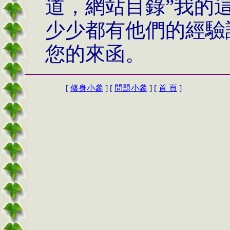
道，網站目錄
”
我的
少少都有他們的經驗
您的來函。
[
修身小參
] [
問題小參
] [
首 頁
]