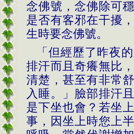
念佛號，念佛除可
是否有客邪在干擾
生時要念佛號。
「但經歷了昨夜的
排汗而且奇癢無比
清楚，甚至有非常
入睡。」臉部排汗
是下坐也會？若坐
事，因坐上時您上