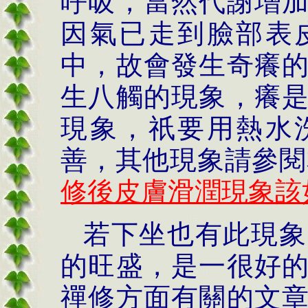
呼吸，當然代謝增
因氣已走到臉部表
中，故會發生奇癢
生八觸的現象，癢
現象，祇要用熱水
善，其他現象請參閱
修後皮膚滑潤現象該
若下坐也有此現象
的旺盛，是一很好
禪修方面有關的文