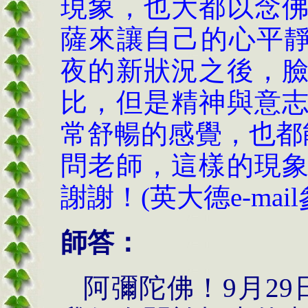
現象，也大都以念
薩來讓自己的心平靜下來
夜的新狀況之後，
比，但是精神與意
常舒暢的感覺，也都能安穩
問老師，這樣的現
謝謝！(英大德e-mail
師答：
阿彌陀佛！
9
月
29