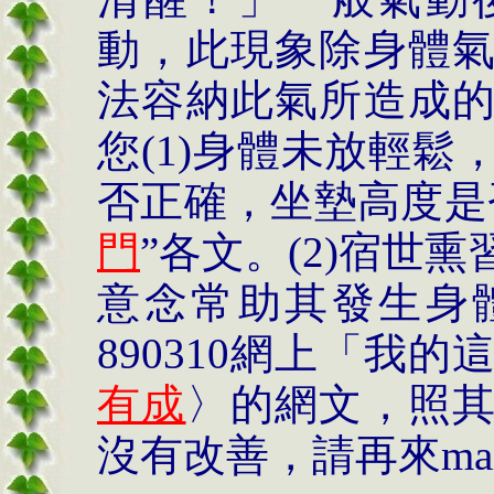
動，此現象除身體
法容納此氣所造成
您
(1)
身體未放輕鬆
否正確，坐墊高度是
門
”
各文。
(2)
宿世熏
意念常助其發生身
890310
網上「我的
有成
〉的網文，照
沒有改善，請再來
ma