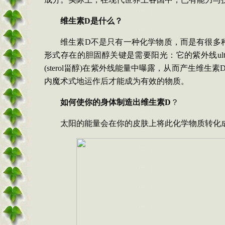
维生素
D
是什么？
维生素
D
不是只有一种化学物质，而是有很多
形式存在的胆固醇关键是需要阳光：它的紫外线
ul
(
sterol
甾醇
)
在紫外线能量中曝露，从而产生维生素
内魔术式地运作后才能成为有效的物质。
如何使你的身体制造出维生素
D
？
太阳的能量会在你的皮肤上将此化学物质转化