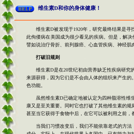
维生素
D
和你的身体健康！
维生素
D
被发现于
1920
年，研究最终结果是寻
此佝偻病在美国成为很少看见的疾病。但是，解决
譬如说治疗骨折、前列腺癌、心血管疾病、神经肌
打破旧规则
维生素
D
是在
20
世纪初由营养缺乏性疾病研究
来源获得，因为它们是不会由人体的组织来产生的
色功能。
虽然维生素
D
已确定地被认定为四种脂溶性维
康又是至关重要。同时它也打破了其他维生素的规
甚至当它获得于食物中后，在它可以被利用之前，
当我们习惯改变后，我们不能依靠老式的方法
成分。实际上，在现代世界上各国中，已有能力与