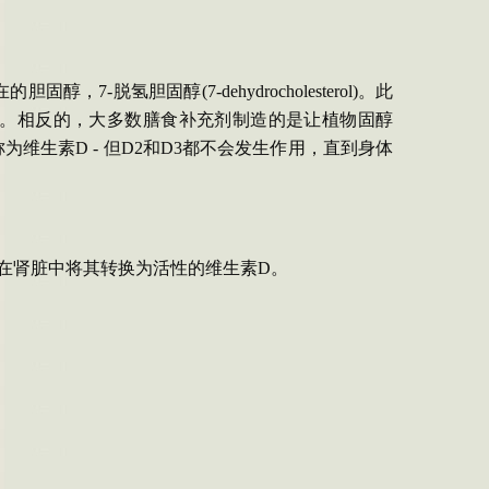
在的胆固醇，
7-
脱氢胆固醇
(
7-dehydrocholesterol
)
。此
。相反的，大多数膳食补充剂制造的是让植物
固醇
称为维生素
D -
但
D2
和
D3
都不会发生作用，直到身体
在肾脏中将其转换为活性的维生素
D
。