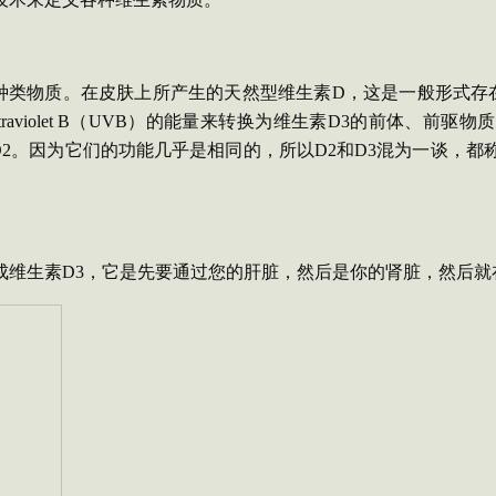
种类物质。在皮肤上所产生的天然型维生素
D
，这是一般形式存
traviolet
B
（
UVB
）的能量来转换为维生素
D3
的前体、前驱物质
D2
。因为它们的功能几乎是相同的，所以
D2
和
D3
混为一谈，都
成维生素
D3
，它是先要通过您的肝脏，然后是你的肾脏，然后就