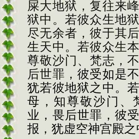
屎大地狱，复往
来
狱中。若彼众
生地
尽无余者，彼
于其
生天中。若
彼众生
尊敬沙
门、梵志，
后世
罪
，彼受如是
犹若
彼地狱之中。
母，知尊敬沙门、
业，
畏后世罪，彼
报，
犹虚空神宫殿之