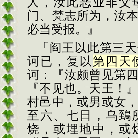
人，
汝此恶
业
非父
门、梵志所为，汝
必当受报。』
「阎王以此第三天
诃已，复以
第四天
诃：『汝颇曾见
第
『不
见也。天王！
村邑中，或
男或女
至六、七日，乌
鵄
烧，或埋地中，或