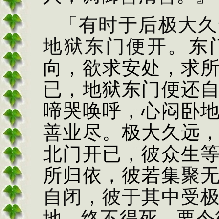
「有时于后极大久
地
狱东门便开。
东
向，
欲求安处，求
已，地狱东门便还
啼哭唤呼，心闷卧
善业尽。极大久远
北门开已，彼众生
所归依，彼若集
聚
自闭，彼于其中受
地，终不得死，要令