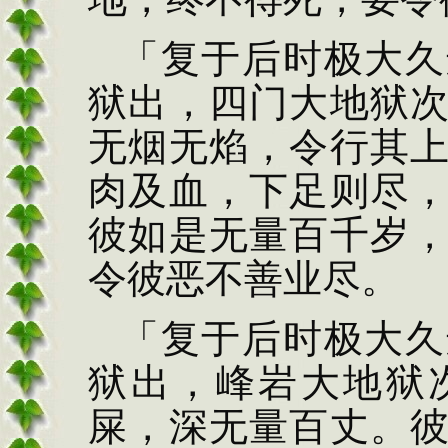
「复于后时极大久
狱出，四门大地狱
无烟无焰，令行其
肉及血，下足则尽
彼如是无量百千岁
令彼恶不善业尽。
「复于后时极大
久
狱出，峰岩大地
狱
屎，深无量百
丈。