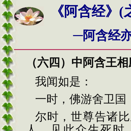
《阿含经》(之
─
阿含经
（六四）中阿含王相
我闻如是：
一时，佛游舍卫国
尔时，世尊告诸比
人，见此众生死时