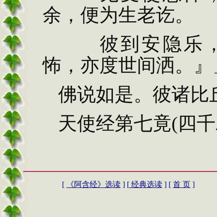
余，便为生老讫。
彼到安隐乐，
怖，亦度世间洒。』
佛说如是。彼诸比
天使经第七竟
(
四千
[
《阿含经》选读
] [
经典选读
] [
首 页
]