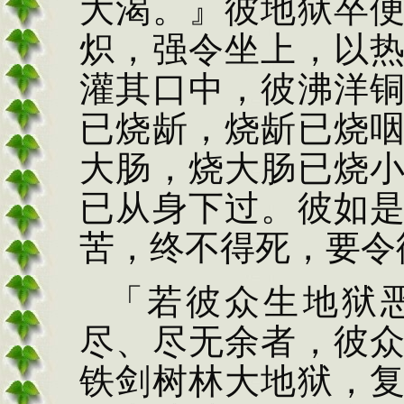
大渴。』彼地狱卒
炽，强令坐上，以
灌其口中，彼沸洋
已烧龂，烧龂已烧
大肠，烧大肠已烧
已从身下过。彼
如
苦，终不得
死，要令
「若彼众生地狱
尽、尽无余者，彼
铁剑树林大地狱，