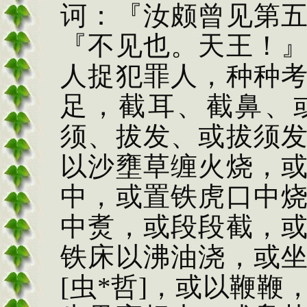
诃：『汝颇曾见第
『不见也。天王！
人捉
犯罪人，种种
足，截
耳、截鼻、
须、拔发、
或拔须
以沙壅
草缠火烧，
中，或置铁虎口中
中
煑
，或段段截，
铁床以沸油浇，或
[
虫
*
哲
]
，或以鞭鞭