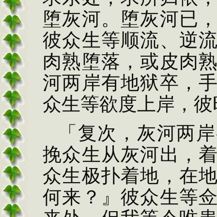
堕灰河。堕灰河已
彼众生等顺流、逆
肉熟堕落，或皮肉
河两岸有地狱卒，
众生等欲度上岸，彼
「复次，灰河两岸
挽
众生从灰河出，
众生极扑着地，在
何来？』彼众生等