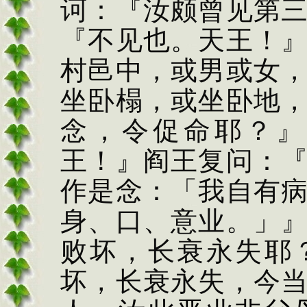
诃：『汝颇曾见第
『不见
也。天王！
村邑中，或男
或女
坐卧榻，或坐
卧地
念，令促命
耶？』
王！』阎王复问：
作是念：「我自有
身、口、意业。」
败坏，长衰永失耶
坏，长衰永失，今