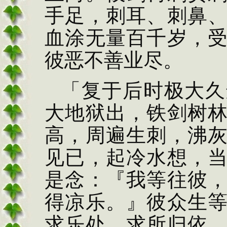
手足，刺耳、刺鼻
血涂无量百千岁，
彼恶不善业尽。
「复于后时极大久
大地狱出，铁剑树
高，周遍生刺，沸
见已，起冷水想，
是念：『我等往彼
得凉乐。』彼众生
求乐处，求所归依