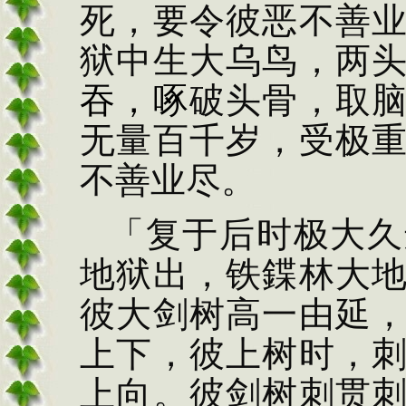
死，要令彼恶不善
狱中生大乌鸟，两
吞，
啄
破头骨，取
无量百千岁，受极
不善业尽。
「复于后时极大久
地狱出，铁鍱林大
彼大剑树高一
由延
上下，彼上树
时，
上向。彼剑树刺
贯