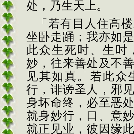
处，乃生天上。
「若有
目人住高楼
坐卧走
踊；我亦如
此众
生死时、生时
妙，往来善处
及不
见其如真。
若此众
行，诽谤圣人，
邪
身坏命终，必至
恶
就身妙行，口、意
就正见业，彼因
缘