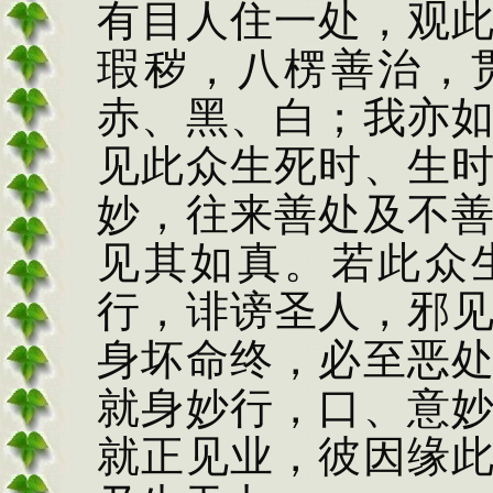
有目人住一
处，观
瑕秽，八楞
善治，
赤、黑、白；我亦
见此众生死时、生
妙，往来善处及不
见其如真。若此众
行，诽谤圣人，邪
身坏命终，必至恶
就身妙行，口、意
就正见业，彼因缘