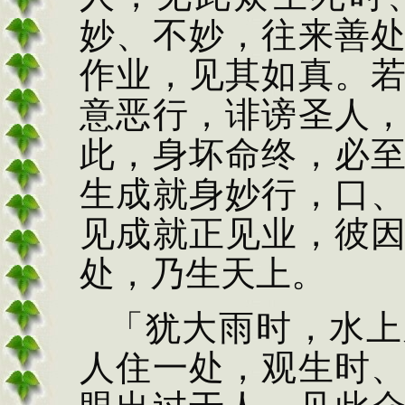
妙、
不妙，往来善
作
业，见其如真。
意恶
行，诽谤圣人
此，
身坏命终，必
生
成就身妙行，口
见
成就正见业，彼
处，乃生天上。
「犹大雨时，水上
人住一处，观生时