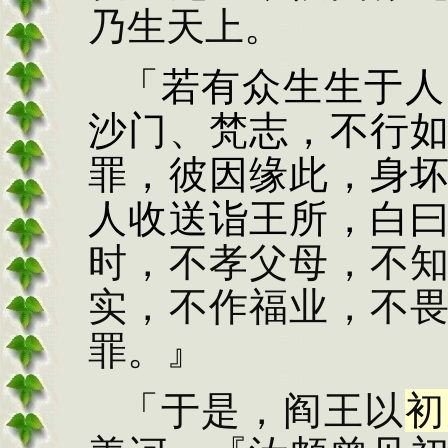
乃生天上。
「若有
众生生于人
沙门
、
梵志，不行
罪，
彼因缘此，身
人收
送诣王所，白
时，不
孝父母，不
实，
不作福业，不
罪。』
「于是，阎王以
初