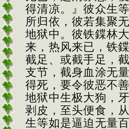
得清凉。』
彼众生
所归依，
彼若集聚
地狱
中。彼铁鍱林
来，
热风来已，铁
截足、或
截手足，
支节，截
身血涂无
得死，
要令彼恶不
地狱
中生极大狗，
剥
皮，至头便食，
生等如是逼迫无量