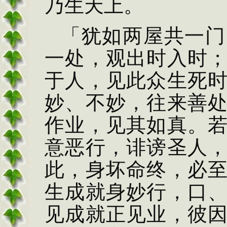
乃生天上。
「犹如两屋共一
门
一处，观出时入时
于人，见此众生
死
妙、不妙，往来善
作业，见其如真。
意恶行，诽谤圣人
此，身坏命终，必
生成就身妙行，口
见成就正见业，彼