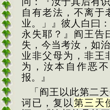
问：『汝于其
后有
自有老法，不
离于
业。」』彼人白曰
永失耶？』阎王告
失，今当考汝，如
业非父母为，非王
为，汝本自作恶不
报。』
「阎王以此第二天
诃已，复以
第三天