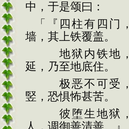
中，于是颂曰：
「『四柱有四门
墙，其上铁覆盖。
地狱内铁地，
延，乃至地底住。
极恶不可受，
竪
，恐惧怖甚苦。
彼堕生地狱
人，调御善清善。』