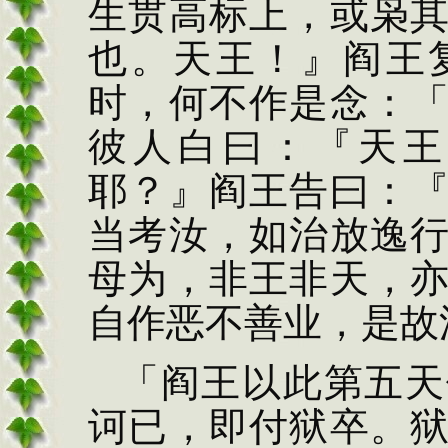
生贯高标上，或枭
也。天王！』阎王
时，何不作是念：
彼人
白曰：『天王
耶？』阎王告曰：
当考汝，如治放逸
母为，非王非天，
自作恶不善业，是
故
「阎王以此第五天
诃已，即付狱卒。