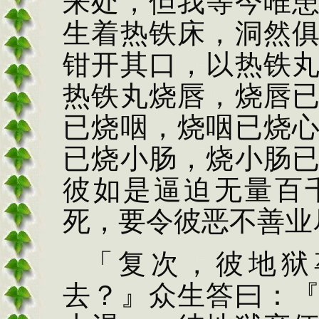
来处，但我等今唯
生着热铁床，洞然
钳开其口，以热铁
热铁丸烧唇，烧唇
已烧咽，烧咽已烧
已烧小肠，烧小肠
彼如是逼迫
无量百
死，要令彼
恶不善业
「复次，彼地狱
去？』众生答曰：