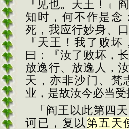
『见也。天王！』
知时，何不作是念
死，我应行妙身、
『天王！我了败坏
曰：『汝了
败坏，
放逸行、放
逸人，
天，亦非
沙门、梵
业，是故汝
今必当受
「阎王以此第四天
诃已，复以
第五天