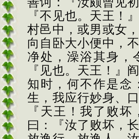
善诃：
『汝颇曾见
『不见也。天
王！
村邑中，或男或女
向自卧大小便中，
净处，澡浴其身，
『见也。天王！』
知时，何不作是念
生，我应行妙身、
『天王！我了败坏
曰：『汝了败坏，
放
逸行、放逸人，