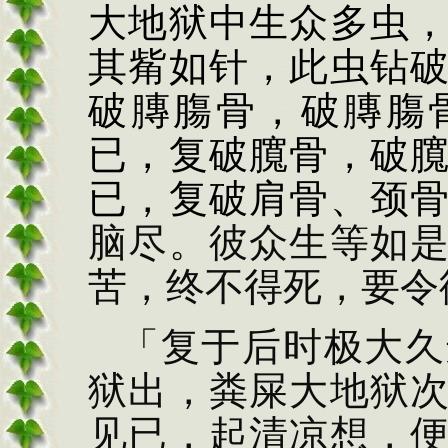
大地狱中生
众多虫
其觜如针，
此虫钻
破
膞
膓
骨，破
膞
膓
已，复破
臗骨，破
已，复破
肩骨、颈
脑尽。彼众
生等如
苦，终不
得死，要令
「复于后时极大
久
狱出，粪屎大
地狱
见已，起
清凉想，