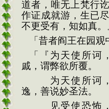
道者，唯无上梵行
作证成就游，生已
不更受有，知如真。
「昔者阎
王在园观
「『为天使所诃
戚，谓弊欲所覆。
为天使所诃，
逸，善说妙圣法。
见受使恐怖，