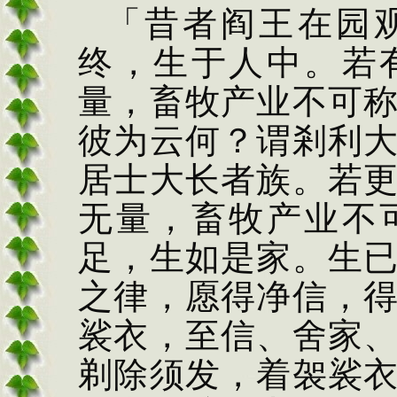
「昔者阎王在园
终，生于人中。若
量，畜牧产业不可
彼为云何？谓剎利
居士大长者族。若
无量，畜牧产业不
足，生如是家。生
之律，愿得净信，
裟衣，至信、舍家
剃除须发，着袈裟