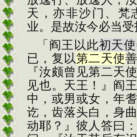
天，亦非沙门、梵
业。
是故汝今必当受
「阎王以此
初天使
已，复以
第二天使
『汝颇曾见第二天
见也。天王！』阎
中，或男或女，年
讫，齿落头白，身
动耶？』彼人答曰