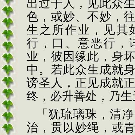
出过于人，见此众
色，或妙、不妙，
生之所作业，见其
行，口、意恶行，
业，彼因缘此，身
中。若此众生成就
谤圣人，正见成就
终，必升善处，乃生
「犹琉璃珠，清净
治，贯
以妙绳，或