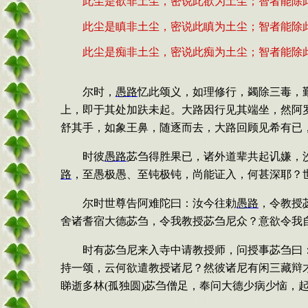
此尘是欲非土尘，密说此欲为土尘；智者能除
此尘是瞋非土尘，密说此瞋为土尘；智者能除
此尘是痴非土尘，密说此痴为土尘；智者能除
尔时，
愚路
忆此颂义，如理修行，蠲除三毒，
上，即于其处加趺未起。大路因行见其端坐，然阿
舒其手，如象王鼻，随逐而去，大路回顾见希有已
时彼
愚路
苾刍得胜果已，诸外道辈共起讥嫌，
路
，至愚极愚、至钝极钝，尚能证入，何甚深耶？
尔时世尊告阿难陀曰：汝今往勅
愚
路
，令教授
舍诸耆宿大德苾刍，令我教授苾刍尼众？意欲令我
时有苾刍尼来入寺中请教授师，问授事苾刍曰
持一颂，云何欲遣教授诸尼？然彼诸尼有闲三藏辩
睇逝多林
(
孤独圆
)
苾刍僧足，奉问大德少病少恼，