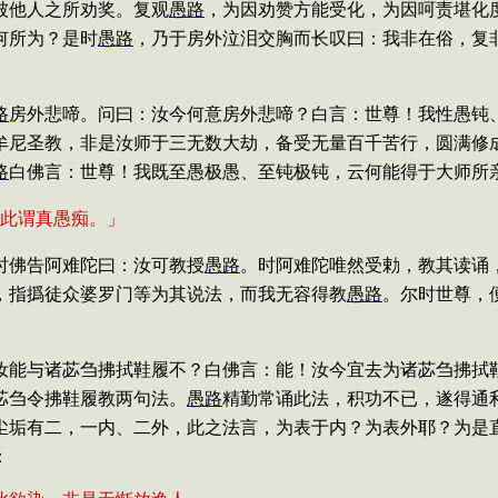
被他人之所劝奖。复观
愚路
，为因劝赞方能受化，为因呵责堪化
何所为？是时
愚路
，乃于房外泣泪交胸而长叹曰：我非在俗，复
路
房外悲啼。问曰：汝今何意房外悲啼？白言：世尊！我性愚钝
牟尼圣教，非是汝师于三无数大劫，备受无量百千苦行，圆满修
路
白佛言：世尊！我既至愚极愚、至钝极钝，云何能得于大师所
此谓真愚痴。」
时佛告阿难陀曰：汝可教授
愚路
。时阿难陀唯然受
勅
，教其读诵
，指撝徒众婆罗门等为其说法，而我无容得教
愚路
。尔时世尊，
汝能与诸苾刍拂拭鞋履不？白佛言：能！汝今宜去为诸苾刍拂拭
苾刍令拂鞋履教两句法。
愚路
精勤常诵此法，积功不已，遂得通
尘垢有二，一内、二外，此之法言，为表于内？为表外耶？为是
：