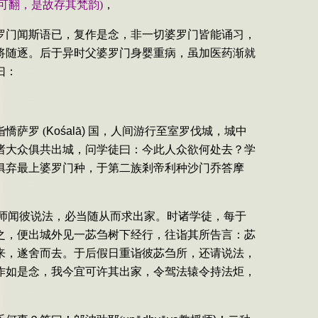
可翻，是故存其梵韵
)
，
罗门闻斯语已，复作是念，非一切婆罗门皆能诵习，
将随逐。后于异时父婆罗门身婴重病，虽加医药渐就
曰：
诣憍萨罗
(
Ko
śalā)
国，人间游行至室罗伐城，城中
诸大众俱共出城，问学徒曰：今此人众欲何处去？学
俱弃最上婆罗门种，于第二族剎帝利种沙门乔答摩
师闻彼说法，必当随从而求出家。时诸学徒，每于
之，便出城外见一苾刍树下经行，往诣其所告言：苾
来，遂舍而去。于后假日重诣彼苾刍所，还请说法，
作如是念，我今宜可许其出家，令驾法辕令持法炬，