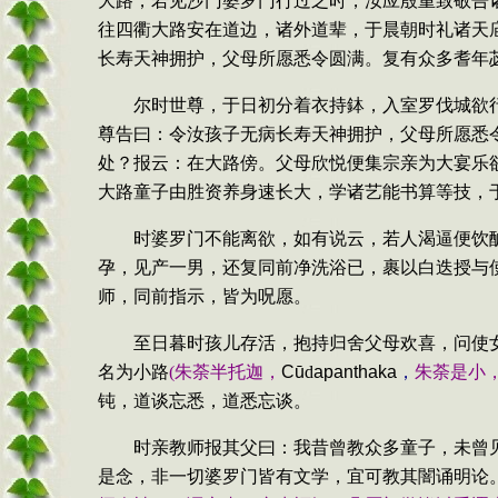
大路，若见沙门婆罗门行过之时，汝应殷重致敬告
往四衢大路安在道边，诸外道辈，于晨朝时礼诸天
长寿天神拥护，父母所愿悉令圆满。复有众多耆年
尔时世尊，于日初分着衣持鉢，入室罗伐城欲
尊告曰：令汝孩子无病长寿天神拥护，父母所愿悉
处？报云：在大路傍。父母欣悦便集宗亲为大宴乐
大路童子由胜资养身速长大，学诸艺能书算等技，
时婆罗门不能离欲，如有说云，若人渴逼便饮
孕，见产一男，还复同前净洗浴已，裹以白迭授与
师，同前指示，皆为呪愿。
至日暮时孩儿存活，抱持归舍父母欢喜，问使
名为小路
(
朱荼半托迦，
C
ū
d
apanthaka
，
朱荼是小
钝，道谈忘悉，道悉忘谈。
时亲教师报其父曰：我昔曾教众多童子，未曾
是念，非一切婆罗门皆有文学，宜可教其闇诵明论