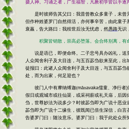
摄人神。习诵之者，广生福智，凡厥初学皆以手逐
是时彼师告其父曰：我昔曾教众多童子，未曾
但作种姓婆罗门自然得活，亦何事辛苦，由此童子
衰羸，告大路曰：我殁世后汝无忧虑，然
愚路
无识
积聚皆销散，崇高必堕落。会合终别离，有
说是语已，即便命终。二子悲号具办凶礼，送
人众闻舍利子及大目连，与五百苾刍欲来至此，出
徒报曰：此诸人众闻舍利子及大目连，与五百苾刍
处，而为出家，何足迎也？
彼门人中有摩纳缚迦
(
m
ā
n
avaka
儒童、净行者
)
假日或观城市或往仙渠，或采祠薪或礼天庙，后因
刍，世尊妙法为说多少？时彼苾刍即为广说十恶业
苾刍即为广说十二缘生，彼既闻已倍生深信，白言
告婆罗门曰：随汝意乐。婆罗门曰：我于此处众所