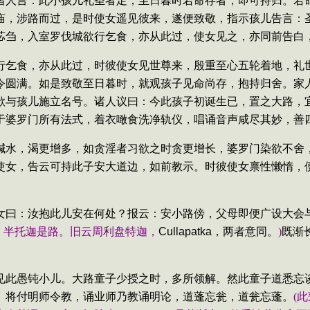
诸人言：此小孩儿礼圣者足，至日暮时若命存者，即可持归。若
庙，涉路而过，是时使女遥见彼来，遂便致敬，指示孩儿告言：
苾刍，入室罗伐城欲行乞食，亦从此过，使女见之，亦同前告白
行乞食，亦从此过，时彼使女见世尊来，殷重至心五轮着地，礼
令圆满。如是致敬至日暮时，就观孩子见命尚存，抱持归舍。家
欲与孩儿施立名号。诸人议曰：今此孩子初诞生已，置之大路，
于婆罗门所有法式，着衣噉食洗净轨仪，唱诵音声咸尽其妙，善
醎水，渴更增多，如贪淫者习欲之时贪更增长，婆罗门染欲不舍
使女，告云可持此子安大道边，如前教示。时彼使女禀性懒惰，
女曰：汝抱此儿安在何处？报云：安小路傍，父母即便广设大会
，半托迦是路。旧云周利盘特迦，
Cullapatka
，两者意同。
)
既渐
见此愚钝小儿。大路童子少授之时，多所领解。然此童子道悉忘
。将付明师令教，诵业师乃教诵明论，道蓬忘瓮，道瓮忘蓬。
(
此