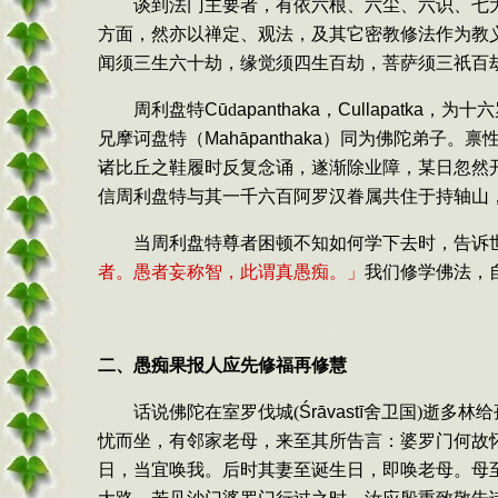
谈到法门主要者，有依六根、六尘、六识、七
方面，然亦以禅定、观法，及其它密教修法作为教
闻须三生六十劫，缘觉须四生百劫，菩萨须三祇百
周利盘特
Cū
d
apanthaka
，
Cullapatka
，为十六
兄摩诃盘特（
Mahāpanthaka
）同为佛陀弟子。禀
诸比丘之鞋履时反复念诵，遂渐除业障，某日忽然
信周利盘特与其一千六百阿罗汉眷属共住于持轴山
当周利盘特尊者困顿不知如何学下去时，告诉
者。愚者妄称智，此谓真愚痴。」
我们修学佛法，
二、愚痴果报人应先修福再修慧
话说佛陀在室罗伐城
(
Ś
rāvastī
舍卫国
)
逝多林给
忧而坐，有邻家老母，来至其所告言：婆罗门何故
日，当宜唤我。后时其妻至诞生日，即唤老母。母