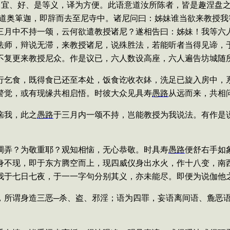
、宜、好、是等义，译为方便。此语意道汝所陈者，皆是趣涅盘
道奥箄迦，即辞而去至尼寺中。诸尼问曰：姊妹谁当欲来教授我
三月中不持一颂，云何欲遣教授诸尼？遂相告曰：姊妹！我等六
法师，辩说无滞，来教授诸尼，说殊胜法，若能听者当得见谛，
不复更来教授尼众。作是议已，六人数设高座，六人遍告坊城随
行乞食，既得食已还至本处，饭食讫收衣鉢
，洗足已旋入房中，
警觉，或有现缘共相启悟。时彼大众见具寿
愚路
从远而来，共相
恼我，此之
愚路
于三月内一颂不持，岂能教授为我说法。有作是
调弄？为敬重耶？观知相恼，无心恭敬。时具寿
愚路
便舒右手如
身不现，即于东方腾空而上，现四威仪身出水火，作十八变，南
我于七日七夜，于一一字句分别其义，亦未能尽。即便为说伽他
，所谓身造三恶─杀、盗、邪淫；语为四罪，妄语离间语、麁恶