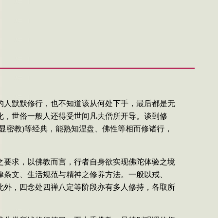
的人默默修行，也不知道该从何处下手，最后都是无
化，世俗一般人还得受世间凡夫僧所开导。谈到
修
显密教
)
等经典，能熟知涅盘、佛性等相而修诸行，
之要求，以佛教而言，行者自身欲实现佛陀体验之境
律条文、生活规范与精神之修养方法。一般以戒、
此外，四念处四禅八定等阶段亦有多人修持，各取所