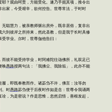
度耶？观由呵责，方能受化。遂乃手扼其项，推令出
非出家，今受艰辛，欲何控告。世尊常法，于时时
、无聪慧力，被亲教师驱出房外，既非居俗，复非出
成六到彼岸之所持来，然此圣教，但是我于长时具修
亲受学业。尔时，世尊伽他告曰：
，而彼不能受持学业，时阿难陀往诣佛所，礼双足已
便唤
愚路
授两句法：「我拂尘、我除垢」，此亦不能
鞋履，即既奉教而作。诸苾刍不许，佛言：汝等勿
利。时
愚路
苾刍便于后夜时作如是念：世尊令我诵两
直诠，为是密说？作是思惟，忽然启悟，善根发起，