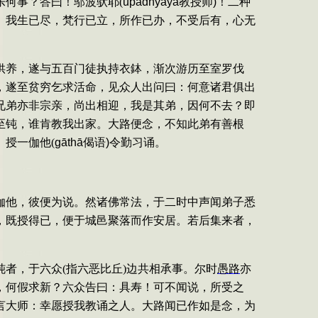
乐何事？答曰！邬波驮耶
(
up
ādhyāya
教授师
)
！
二种
。我生已尽，梵行已立，所作已办，不受后有，心无
供养，遂与五百门徒执持衣鉢，渐次游历至室罗伐
，遂至贫穷乞求活命，见众人出问曰：何意诸君俱出
兄弟亦非宗亲，尚出相迎，我是其弟，因何不去？即
至钝，谁肯教我出家。大路便念，不知此弟有善根
。授一伽他
(
g
āthā
偈语
)
令勤习诵。
伽他，彼便为说。然诸佛常法，于二时中声闻弟子悉
，既授得已，便于城邑聚落而作安居。若后集来者，
钝者，于六众
(
指六恶比丘
)
边共相承事。尔时
愚路
亦
，何假求新？六众告曰：具寿！可不闻说，所受之
言大师：幸愿授我教诵之人。大路闻已作如是念，为