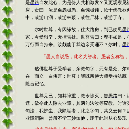
是
愚路
自发此心，为是傍人共相激发？又更观察见
房，责曰：汝是至愚极愚、至钝极钝，汝于佛教欲
中，或游山
涧，或游林薮，或往尸林，或游于寺。
尔时世尊，有因缘故，往大路房，到已便见
愚
家，今受艰辛，无控告处。世尊告曰：理不如是，
万行而自持来。汝颇能于我边亲受诵不？尔时，
愚
「愚人自说愚，此名为智者。愚者妄称智，
然佛世尊于受学者，亲教句字，无有是处。尔
在一面立，白佛言：世尊！我既亲侍大师受持法藏
随言记忆。
世尊见已，知其障重，教令除灭，告
愚路
曰：
遮，欲令此人除去业障，其两句法汝等应教。时诸
句法，我拂尘、我除垢者，此之字句，其义云何？
业障消除，曾所不学三妙伽他，即于此时从心显现