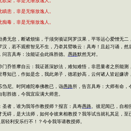
此欲染，非是无惭放逸人。
此瞋恚，非是无惭放逸人。
此痴毒，非是无惭放逸人。
勤勇无怠，断诸烦恼，于须臾顷证阿罗汉果，平等运心爱憎无二
罗汉，若不观察智见不生，乃牵其臂唤云：具寿！且起习诵，然
，问言具寿：汝能证会此殊胜德。
愚路
默然无对。
沙门乔答摩自云：我证甚深妙法，难知难悟，非思量者之所能测
世尊知已，作如是念，我此弟子，德若妙高，云何诸人皆起嫌谤
苾刍尼。时阿难陀奉佛教已，诣
愚路
所，告言具寿：大师有命，
自彰胜德，今我宜应满大师意。
：圣者，谁为我等作教授师？报言：具寿
愚路
。彼尼闻已，自相
才无碍，是大法师，如何令彼来相教授？我等试当就礼其足，至
起居轻利安乐行不！？今令我等请教授师。