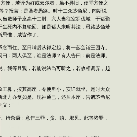
之方便，若译为好或云尔者，虽不异旧，便乖方便之
等？报言：是圣者
愚路
。时十二众苾刍尼，闻斯说
人当敷师子座高十二肘。六人当往室罗伐城，于诸聚
于生死内不复轮回。如是诸人来听其法，
愚路
苾刍若
所思惟，咸皆作了。
系念而住。至日晡后从禅定起，将一苾刍诣王园寺。
问曰：两人俱至，谁是法师？有人告曰：前是法师。
说，我等且观，若能说法当可听之，若故相调弄，起
象王鼻，按其高座，令使卑小，安详就坐。是时大众
西北方亦复如是。现神通已，还居本座，告诸苾刍尼
之义：
语、绮杂语；意作三罪，贪、瞋、邪见。此等诸罪，