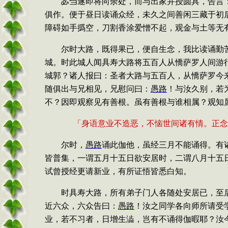
苾刍遂即将向余处，而与出家并授圆具，告言
俱作。便于昼日读诵众经，未久之间善闲三藏于初
障碍如手撝空，刀割香涂爱憎不起，观金与土等无
尔时大路，既得果已，便自生念，我比读诵勤
城。时此城人闻具寿大路将五百人从憍萨罗人间游
城郭？诸人报曰：圣者大路与五百人，从憍萨罗今
随俱出与兄相见，兄慰问曰：
愚路
！与汝久别，若
不？因即观察见有善根。虽有善根与谁相属？观知
「身语意业不造恶，不恼世间诸有情。正念
尔时，
愚路
诵此伽他，虽经三月不能诵得。有
皆普集，一谓五月十五日欲安居时，二谓八月十五
试曾授经更请新业，有所证悟皆悉白知。
时具寿大路，所有弟子门人各随处安居已，至
近六众，六众告曰：
愚路
！汝之同学各向师所请受
业，若不习者，日增生
澁
，岂有不诵得伽暇耶？汝