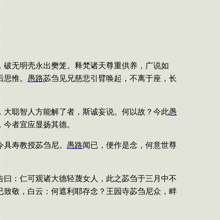
，破无明壳永出樊笼。释梵诸天尊重供养，广说如
后思惟。
愚路
苾刍见兄慈悲引臂唤起，不离于座，长
，大聪智人方能解了者，斯诚妄说。何以故？今此
愚
，今者宜应显扬其德。
令具寿教授苾刍尼。
愚路
闻已，便作是念，何意世尊
告曰：仁可观诸大德轻蔑女人，此之苾刍于三月中不
已致敬，白云：何遮利耶存念？王园寺苾刍尼众，畔