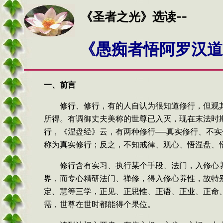
--
《
圣者之光
》
选读
《
愚痴者悟阿罗汉道
一、前言
修行、修行，有的人自认为很知道修行，但观
所得。有调御丈夫美称的世尊已入灭，现在末法时
行
，《涅盘经》云，有两种修行──真实修行、不
称为真实修行；反之，不知戒律、观心、悟涅盘、
修行
含有实习、执行某个手段、法门，入修心
界，而专心精研法门、禅修，得入修心养性，故特
定、慧等三学，正见、正思惟、正语、正业、正命
需，世尊在世时都能得个果位。