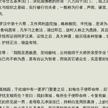
大等廿五基本法门，演化成佛教的所谓「八万四千法门」，或上
义与组织之基础，实行修行功夫者，一般称为行者，声闻、缘觉
劫。
罗汉中第十六尊，又作周利盘陀伽，略称般陀、半托伽，意译为
性鲁钝愚笨，凡学习之教法，诵过即忘，故时人称之为愚路。其
开悟而证得阿罗汉果。证悟之后，具大神通，能示现各种形像，
，护持正法，饶益有情。
世尊：「我既至愚极愚、至钝极钝，云何能得于大师所亲受学业
自己尚不称为愚，甚有自认为智者，而恼其它诸众生，实是要好
孤独园，于此城中有一婆罗门娶妻之后，妇每生子便即命终，后
怀忧支颊而住？答曰：我妇薄福，每所生子便即命终，今复有娠
至妇所见诞一男，老母取儿净澡浴已，持鲜白迭周匝裹身，上妙