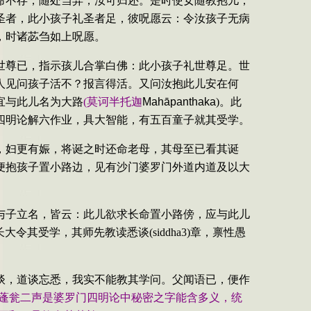
命不存，随处当弃，汝可归还。是时使女随教抱儿，
圣者，此小孩子礼圣者足，彼呪愿云：令汝孩子无病
，时诸苾刍如上呪愿。
世尊已，指示孩儿合掌白佛：此小孩子礼世尊足。世
人见问孩子活不？报言得活。又问汝抱此儿安在何
宜与此儿名为大路
(
莫诃半托迦
Mah
āpanthaka
)
。此
四明论解六作业，具大智能，有五百童子就其受学。
，妇更有娠，将诞之时还命老母，其母至已看其诞
便抱孩子置小路边，见有沙门婆罗门外道内道及以大
与子立名，皆云：此儿欲求长命置小路傍，应与此儿
长大令其受学，其师先教读悉谈
(
siddha3
)
章，禀性愚
谈，道谈忘悉，我实不能教其学问。父闻语已，便作
蓬瓮二声是婆罗门四明论中秘密之字能含多义，统