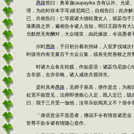
愚
路
答曰：奥箄迦
(
aupayika
含有认许、允诺
理，为此时存本字耳
)
彼尼闻已，自相告曰：此亦解
已，共相告曰：仁等观诸大德轻蔑女人，彼苾刍于
落衢路之所，遍相告令诸人当知，明日王园寺有大
当默然无有酬对，大众嗤笑，由此缘故，令说愚者
尔时
愚路
，于日初分着衣持
鉢，入室罗伐城次
时彼寺内有无量百千大众云集，或有先世善根之所
时诸大众各生轻贱，作如是语：诸苾刍尼故心
去非损，去亦非晚，诸人咸坐共观得失。
是时具寿
愚路
，见师子座高，便作是念，为相
处宽不能普见，法师即便敛心入定，既入定已，隐
曰：我于三月受一伽他，汝等乐欲闻其义不？假令
「身语意业不造恶者，佛说不令有情造诸恶业
世尊不欲令诸有情随心造作。