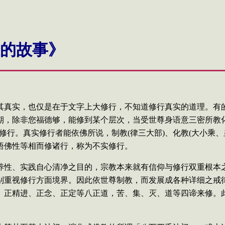
的故事
》
其真实，也仅是在于文字上大修行，不知道修行真实的道理。有
期，除非您福德够，能修到某个层次，当受世尊身语意三密所教
实修行。真实修行
者能依佛所说，制教
(
律三大部
)
、化教
(
大小乘、
悟佛性等相而修诸行，称为不实修行。
养性、实践自心清净之目的，宗教本来就有信仰与修行双重根本
别重视修行方面境界。因此依世尊制教，而发展成各种详细之戒
、正精进、正念、正定等八正道，苦、集、灭、道等四谛来修。