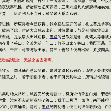
：具寿！如佛所说有二种业：一者读诵，二者禅思。于此二中汝
后夜观察思惟，断诸烦恼证阿罗汉，三明六通具八解脱得如实知
有异，于诸名利无不弃舍，释梵诸天悉皆恭敬。
苦思惟，所应得者今已获得，我今宜往室罗伐城，礼世尊足承事
行欲来至此，时诸大众咸
皆出迎。时彼
愚路
，与兄别后家业日衰
来至此，是故诸人出城迎接。
愚路
闻已作如是念，此诸人等非彼
为存养？答曰：辛苦为活。问曰：何不出家？答曰：我既至愚、
属己，告言：可来与汝出家。答曰：善哉！便与出家，并授圆具
观知欲境空，无益之苦当远离。」
诸牧人，闻其诵声悉皆闇得。是时
愚路
起恭敬心，诣牧人处请授
日随意之时，若于初集来者，各于师所受其学业，所谓思惟读诵
后集时诣大路所，试曾受经更请新业，有所证悟皆悉白知。若愚
学业，汝何不去请新业耶？答曰：我于三月诵一伽他，尚不能得
今宜可求教诵者。是时，
愚路
见苦劝进，便往到彼亲教师边，白