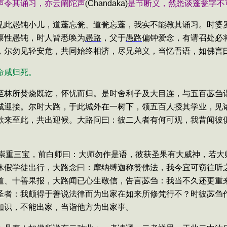
声令其诵习，亦云阐陀声
(
Chandaka)
是节断义，然悉谈蓬瓮字不
见此愚钝小儿，道蓬忘瓮、道瓮忘蓬，我实不能教其诵习。时婆
禀性愚钝，时人皆悉唤
为
愚路
，父于
愚路
偏钟爱念，有请召处必
，尔勿
见轻安危，共同始终相济，尽兄弟义，当忆吾语，如佛言
命咸归死。
至林所焚烧既讫，怀忧而归。是时舍利子及大目连，与五百苾刍
城迎接。尔时大路，于此城外在一树下，领五百人授其学业，见
欲来至此，共出迎候。大路问曰：彼二人者有何可观，我昔闻彼
崇重三宝，前白师曰：大师勿作是语，彼获圣果有大威神，若大
休假学徒出行，大路念曰：摩纳缚迦称赞佛法，我今宜可窃往听
道、十善果报，大路闻已心生敬信，告言苾刍：我当不久还更重
圣者：我颇得于善说法律而为出家在如来所修梵行不？时彼苾刍
知识，不能出家，当诣他方为出家事。