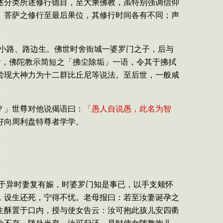
述分类所述修行德目，至大乘佛教，虽特别强调信仰
、菩萨之修行至最后果位，其修行时间各有不同；声
小路、路边生。佛世时舍衙城一婆罗门之子，后与
后，佛陀教示简短之「拂尘除垢」一语，令其于拂拭
尝现大神力为十二群比丘尼等说法。至后世，一般咸
？」世尊对他说偈语曰：
「愚人自说愚，此名为智
好向周利盘特尊者学学。
于异时妻复有娠，时婆罗门知是事已，以手支颊怀
，设生还死，宁得不忧。老母报曰：若至汝妻诞孕之
生酥置于口内，授与使女告云：汝可抱此孩儿安四衢