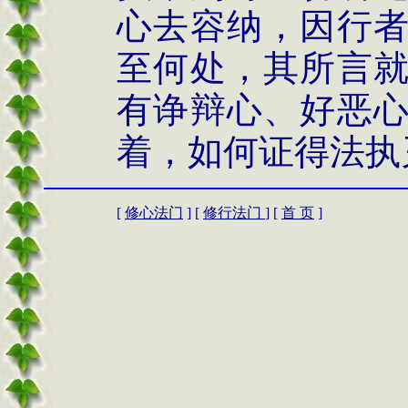
心去容纳，因行
至何处，其所言
有诤辩心、好恶
着，如何证得法执
[
修心法门
] [
修行法门
] [
首 页
]