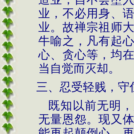
业，不必用身、
业。故禅宗祖师
牛喻之，凡有起
心、贪心等，均
当自觉而灭却。
三、忍受轻贱，守
既知以前无明，
无量恩怨。现又
能再起颠倒心，