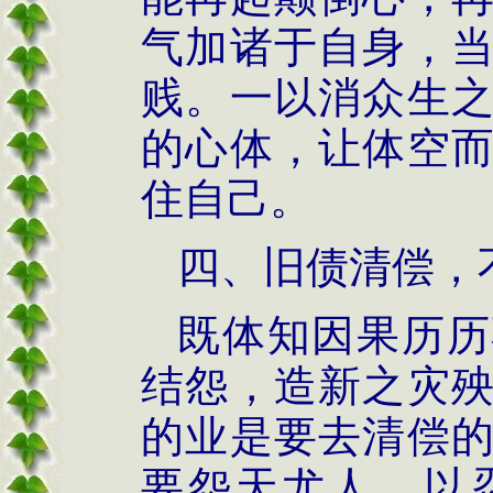
气加诸于自身，
贱。一以消众生
的心体，让体空
住自己。
四、旧债清偿，
既体知因果历历
结怨，造新之灾
的业是要去清偿
要怨天尤人，以