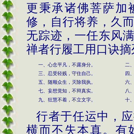
更秉承诸佛菩萨加
修，自行将养，久
无踪迹，一任东风
禅者行履工用口诀摘
一、心念平凡，不露身分。
二
三、忍受轻贱，守住自己。
四
五、随顺众生，灭除我执。
六
七、妄想觉知，不辩真实。
八
九、狂慧不着，不立文字。
十
行者于任运中，应
横而不失本真。有