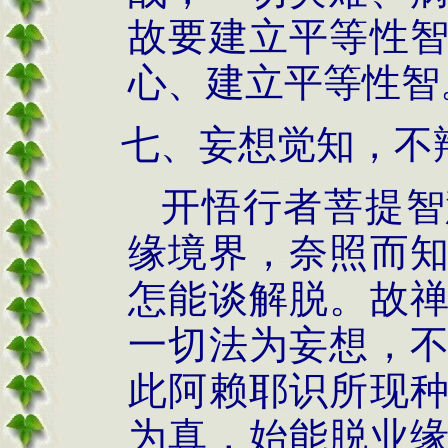
故要建立平等性
心、建立平等性智
七、妄想觉知，不
开悟行者菩提智
缘境界，奈照而
怎能谈解脱。故
一切法为妄想，
此阿赖耶识所现
为真，始能脱业