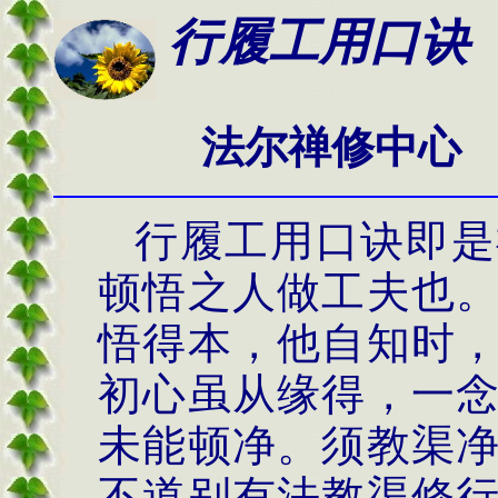
行履工用口诀
法尔禅修中心
行履工用口诀即是
顿悟之人做工夫也
悟得本，他自知时
初心虽从缘得，一
未能顿净。须教渠
不道别有法教渠修