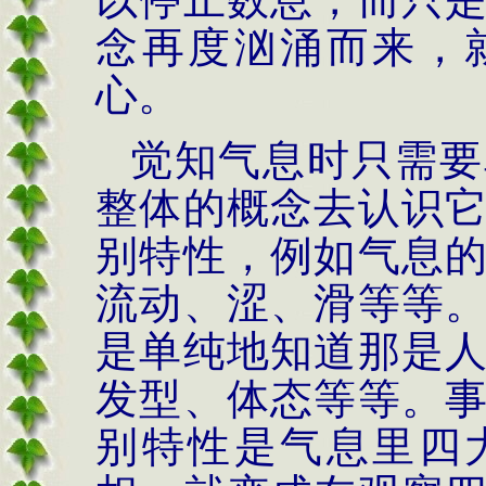
念再度汹涌而来，
心。
觉知气息时只需要
整体的概念去认识
别特性，例如气息
流动、涩、滑等等
是单纯地知道那是
发型、体态等等。
别特性是气息里四