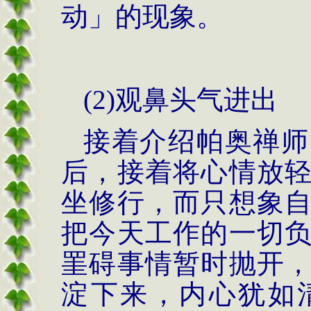
动」的现象。
(2)
观鼻头气进出
接着介绍帕奥禅师
后，接着将心情放
坐修行，而只想象
把今天工作的一切
罣碍事情暂时抛开
淀下来，内心犹如