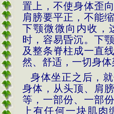
置上，不使身体歪
肩膀要平正，不能
下颚微微向内收，
时，容易昏沉。下
及整条脊柱成一直
然、舒适，一切身体
身体坐正之后，就
身体，从头顶、肩
等，一部份、一部
上有任何一块肌肉