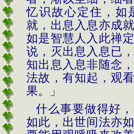
忆识故心定住，如
就，出息入息亦成
如是智慧人入此禅
说，灭出息入息已
知出息入息非随念
法故，有知起，观
果。」
什么事要做得好，
如此，出世间法亦