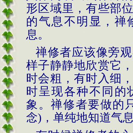
形区域里，有些部
的气息不明显，禅
息。
禅修者应该像旁观
样子静静地欣赏它
时会粗，有时入细
时呈现各种不同的
象。禅修者要做的
念
)
，单纯地知道气