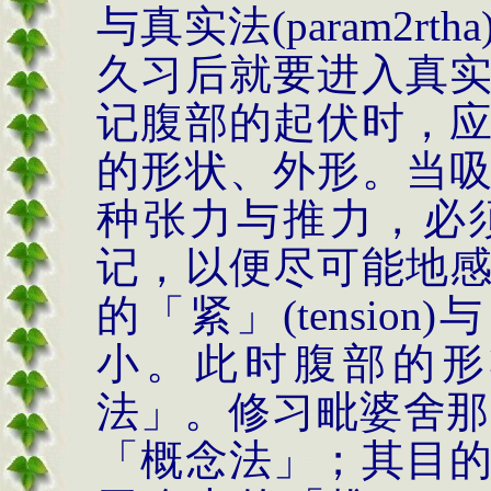
与真实法
(
param2rtha
久习后就要进入真
记腹部的起伏时，
的形状、外形。当
种张力与推力，必
记，以便尽可能地
的「紧」
(
tension
)
与
小。此时腹部的形
法」。修习毗婆舍那
「概念法」；其目