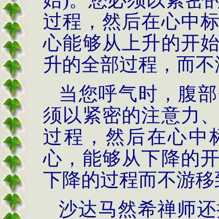
过程，然后在心中
心能够从上升的开
升的全部过程，而不
当您呼气时，腹部
须以紧密的注意力
过程，然后在心中
心，能够从下降的
下降的过程而不游移
沙达马然希禅师还