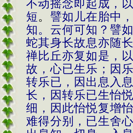
不动摇念即起成，
短
。
譬如儿在胎中
知。云何可知？譬
蛇其身长故息亦随
禅比丘亦复如是，
故，心已生乐；因
转乐已，因出息入
长，因转乐已生怡
细，因此怡悦复增
难得分别，已生舍