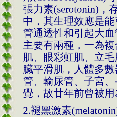
張力素
(serotonin)
，
中，其生理效應是能
管通透性和引起大血
主要有兩種，一為複
肌、眼彩虹肌、立毛
臟平滑肌，人體多數
管、輸尿管、子宮、‧
覺，故廿年前曾被用
2.
褪黑激素
(melatonin