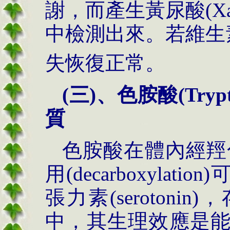
謝，而產生黃尿酸
(X
中檢測出來。若維生
失恢復正常。
(三)、色胺酸(Try
質
色胺酸在體內經羥化(h
用(decarboxyla
張力素(seroton
中，其生理效應是