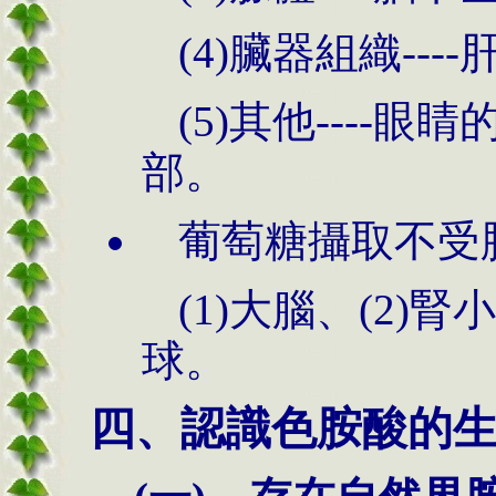
(4)臟器組織--
(5)其他----
部。
葡萄糖攝取不受
(1)大腦、(2)腎
球。
四、認識色胺酸的