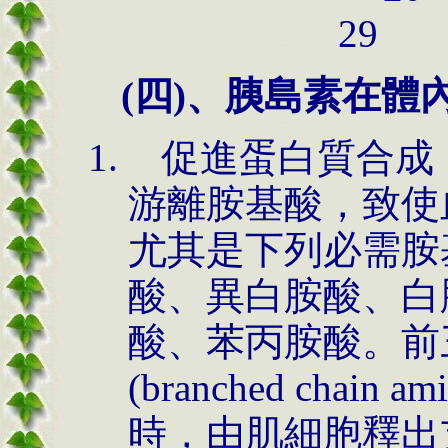
29
(
四
)
、胰島素在體
促進蛋白質合成
游離胺基酸，致使
尤其是下列必需胺
酸、異白胺酸、白
酸、苯丙胺酸。前
(branched chain ami
時，由肌細胞釋出