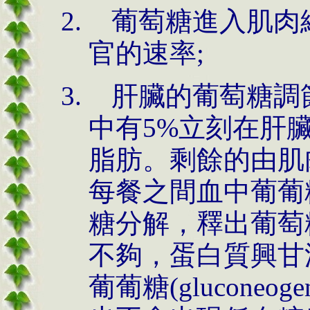
葡萄糖進入肌肉
官的速率;
肝臟的葡萄糖調
中有5%立刻在肝臟
脂肪。剩餘的由肌
每餐之間血中葡葡
糖分解，釋出葡萄
不夠，蛋白質興甘油醇
葡葡糖(gluconeo