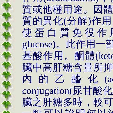
質或他種用途。因
質的異化(分解)作
使蛋白質免役作用(protei
glucose)。此作
基酸作用。酮體(keto
臟中高肝糖含量所
內的乙醯化(acetyla
conjugation(
臟之肝糖多時，較