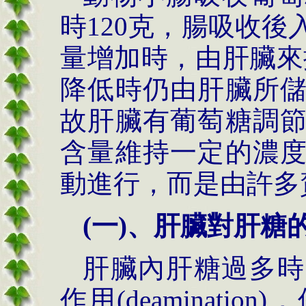
時120克，腸吸收
量增加時，由肝臟來攝取
降低時仍由肝臟所
故肝臟有葡萄糖調
含量維持一定的濃
動進行，而是由許多
(一)、肝臟對肝糖
肝臟內肝糖過多時
作用(deaminati