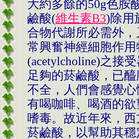
大約多餘的
50g
色胺
鹼酸
(
維生素
B3
)
除用
合物代謝所必需外，
常興奮神經細胞作用
(acetylcholine)
之接受
足夠的菸鹼酸，已醯
不全，人們會感覺心
有喝咖啡、喝酒的欲
嗜毒。故近年來，西
菸鹼酸，以幫助其穩