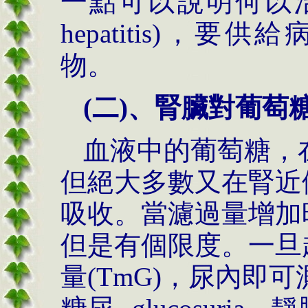
一點可以說明何以治療感
hepatitis)，
物。
(二)、腎臟對葡萄
血液中的葡萄糖，
但絕大多數又在腎近側小管(
吸收。當濾過量增加
但是有個限度。一旦
量(TmG)，尿內即