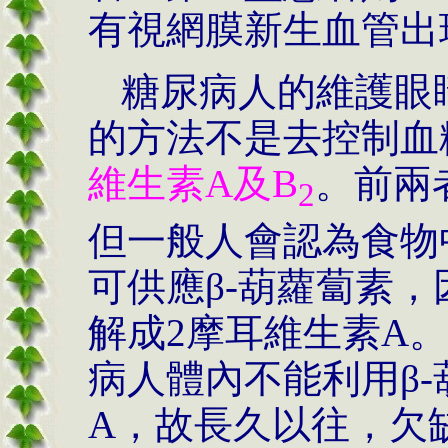
有視網膜新生血管出
糖尿病人的維護眼
的方法不是去控制血
維生素A及B
。前兩
2
但一般人會認為食物
可供應β-葫蘿蔔素，
解成2摩耳維生素A
病人體內不能利用β
A，故長久以往，欠