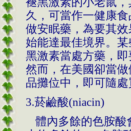
褪黑激素的小老鼠，
久，可當作一健康食
做安眠藥，為要其效
始能達最佳境界。某
黑激素當處方藥，即
然而，在美國卻當做
品攤位中，即可隨處
3.
菸鹼酸
(niacin)
體內多餘的色胺酸