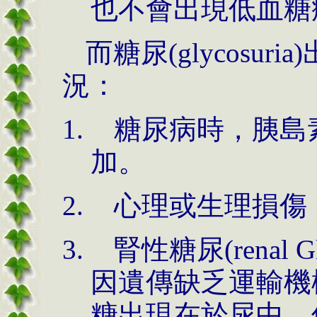
也不會出現低血糖症(h
而糖尿(glycosu
況：
糖尿病時，胰島
加。
心理或生理損傷
腎性糖尿(renal 
因遺傳缺乏運輸機
糖出現在於尿中，