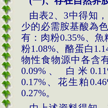
(
一
)
、存在自然界
由表
2
、
3
中得知，
少的必需胺基酸為
有：肉粉
0.35%
、魚
粉
1.08%
、酪蛋白
1.
物性食物源中各含
0.09%
、 白米
0.1
0.17%
、花生粕
0.4
0.27%
。
由上述資料得知，