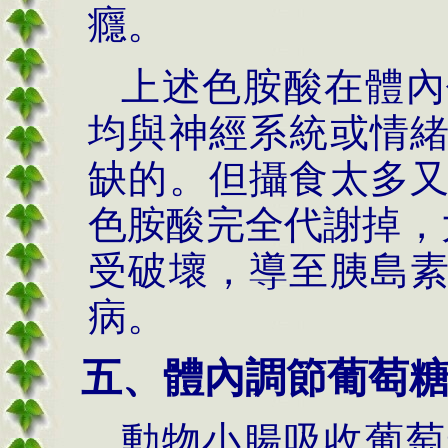
癮。
上述色胺酸在體內
均與神經系統或情
缺的。但攝食太多
色胺酸完全代謝掉，
受破壞，導至胰島
病。
五、體內調節葡萄
動物小腸吸收葡萄