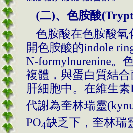
(
二
)
、色胺酸
(Tryp
色胺酸在色胺酸氧
開色胺酸的
indole rin
N-formylnurenine
。
複體，與蛋白質結合
肝細胞中。在維生素
代謝為奎林瑞靈
(kynu
PO
缺乏下，奎林瑞
4