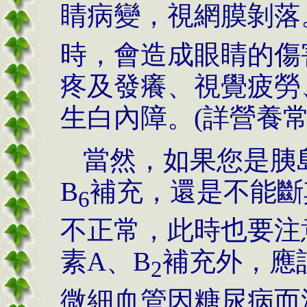
睛病變，視網膜剝落
時，會造成眼睛的傷
疼及發癢、視覺疲勞
生白內障。(詳營養常
當然，如果您是胰
B
補充，還是不能斷
6
不正常，此時也要注
素A、B
補充外，應
2
微細血管因糖尿病而