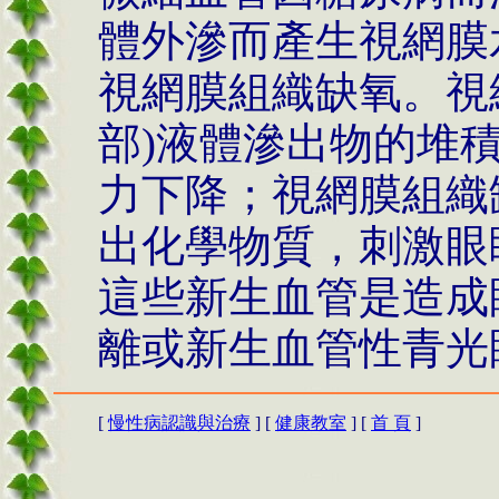
體外滲而產生視網膜
視網膜組織缺氧。視
部)液體滲出物的堆
力下降；視網膜組織
出化學物質，刺激眼
這些新生血管是造成
離或新生血管性青光眼
[
慢性病認識與治療
] [
健康教室
] [
首 頁
]