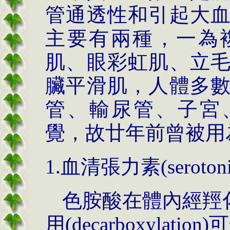
管通透性和引起大
主要有兩種，一為
肌、眼彩虹肌、立
臟平滑肌，人體多
管、輸尿管、子宮、
覺，故廿年前曾被用
1.
血清張力素
(seroton
色胺酸在體內經羥
用
(decarboxylation)
可