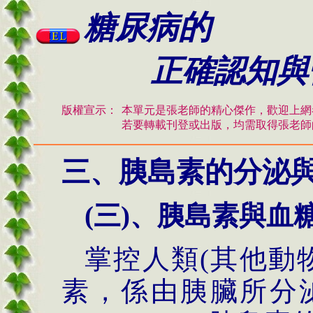
的
糖尿病
正確認知與
版權宣示：
本單元是張老師的精心傑作，歡迎上網
若要轉載刊登或出版，均需取得張老師
三、胰島素的分泌
(
三
)
、胰島素與血
掌控人類
(
其他動
素，係由胰臟所分