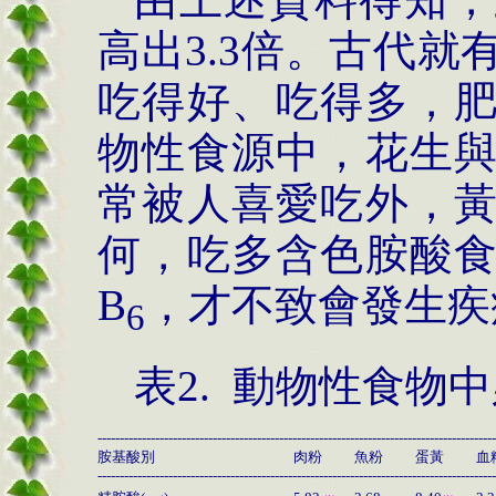
高出
3.3
倍。古代就
吃得好、吃得多，
物性食源中，花生
常被人喜愛吃外，
何，吃多含色胺酸
B
，才不致會發生疾
6
表
2.
動物性食物中
------------------------------------------------------------------------------------------
胺基酸別
肉粉
魚粉
蛋黃
血
------------------------------------------------------------------------------------------