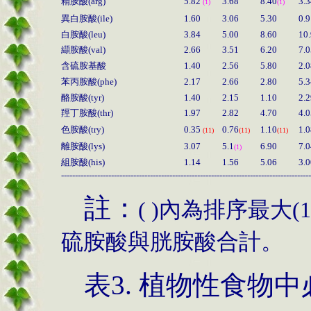
精胺酸
(arg)
5.82
3.68
8.40
3.3
(1)
(1)
異白胺酸
(ile)
1.60
3.06
5.30
0.9
白胺酸
(leu)
3.84
5.00
8.60
10
纈胺酸
(val)
2.66
3.51
6.20
7.0
含硫胺基酸
1.40
2.56
5.80
2.0
苯丙胺酸
(phe)
2.17
2.66
2.80
5.3
酪胺酸
(tyr)
1.40
2.15
1.10
2.2
羥丁胺酸
(thr)
1.97
2.82
4.70
4.0
色胺酸
(try)
0.35
0.76
1.10
1.0
(11)
(11)
(11)
離胺酸
(lys)
3.07
5.1
6.90
7.0
(1)
組胺酸
(his)
1.14
1.56
5.06
3.0
------------------------------------------------------------------------------------------
註：
( )
內為排序最大
(1
硫胺酸與胱胺酸合計。
表
3.
植物性食物中