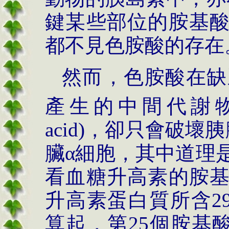
鍵某些部位的胺基
都不見色胺酸的存在
然而，色胺酸在缺
產生的中間代謝
acid)
，卻只會破壞胰
臟α細胞，其中道理
看血糖升高素的胺
升高素蛋白質所含
2
算起，第
25
個胺基