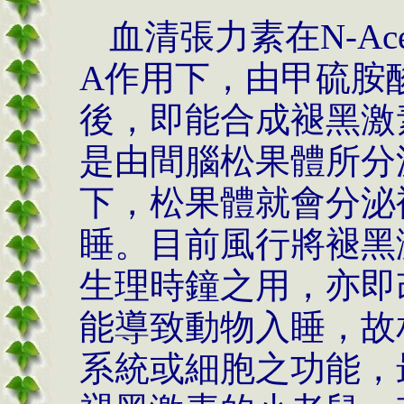
血清張力素在
N-Ace
A
作用下，由甲硫胺
後，即能合成褪黑激
是由間腦松果體所分
下，松果體就會分泌
睡。目前風行將褪黑
生理時鐘之用，亦即
能導致動物入睡，故
系統或細胞之功能，