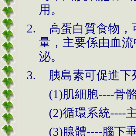
用。
高蛋白質食物，
量，主要係由血流
泌。
胰島素可促進下
(1)肌細胞---
(2)循環系統--
(3)腺體----