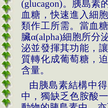
(glucagon)
。胰島素
血糖，快速進入細
類作工所需。當血
臟α
(alpha)
細胞所分
泌並發揮其功能，
質轉化成葡萄糖，
含量。
由胰島素結構中得
中，獨缺乏色胺酸
動物的胰島素中，亦