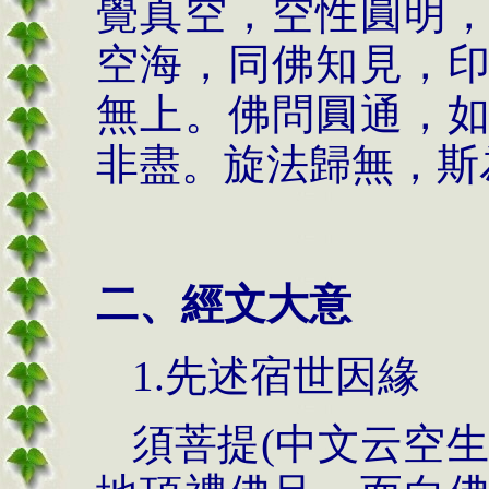
覺真空，空性圓明
空海，同佛知見，
無上。佛問圓通，
非盡。旋法歸無，斯
二、經文大意
1.先述宿世因緣
須菩提(中文云空