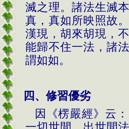
滅之理。諸法生滅
真，真如所映照故
漢現，胡來胡現，
能歸不住一法，諸
謂如如。
四、修習優劣
因《楞嚴經》云：
一切世間、出世間