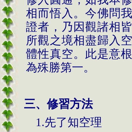
相而悟入。今佛問
證者，乃因觀諸相
所觀之境相盡歸入
體性真空。此是意
為殊勝第一。
三、修習方法
1.先了知空理