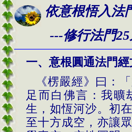
依意根悟入法
---修行法門25
一、
意根圓通法門經
《楞嚴經》曰：「
足而白佛言：我曠
生，如恆河沙。初
至十方成空，亦讓