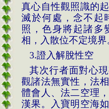
真心自性觀照識的
滅於何處，念不起
照，色身將起諸多
相，入散位不定境界
3.證入解脫性空
其次行者面對心現
觀諸法無實性，法
體會人、法二空理
漢果。入寶明空海