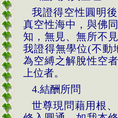
我證得空性圓明後
真空性海中，與佛
知，無見、無所不
我證得無學位(不動
為空縛之解脫性空
上位者。
4.結酬所問
世尊現問藉用根、
修入圓通，如我本