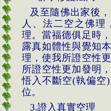
及至隨佛出家後，
人、法二空之佛理
理。當福德俱足時
露真如體性與覺知
理，使我所證空性
所證空性更加發明
悟入不斷空(執偏空
位。
3.證入真實空理