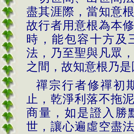
盡其涯際，當知意
故行者用意根為本
時，能包容十方及
法，乃至聖與凡眾
之間，故知意根乃是
禪宗行者修禪初
止，乾淨利落不拖
商量，如是證入勝
世，讓心遍虛空盡