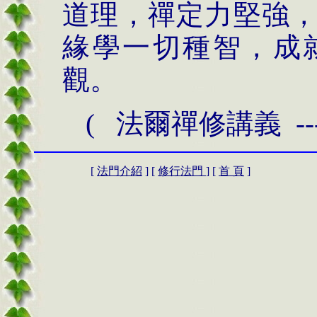
道理，禪定力堅強
緣學一切種智，成
觀。
( 法爾禪修講義 --
[
法門介紹
] [
修行法門
] [
首 頁
]