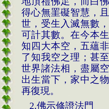
地頂禮佛足，而白
得心無罣礙智慧，
世，受生入滅無數
可計其數。在今本
知四大本空，五蘊
了知我空之理；甚
世界諸法相，盡屬
出生當下，家中之
再復現。
2.佛示修證法門