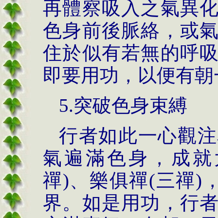
再體察吸入之氣異
色身前後脈絡，或
住於似有若無的呼
即要用功，以便有朝
5.突破色身束縛
行者如此一心觀注
氣遍滿色身，成就
禪)、樂俱禪(三禪)
界。如是用功，行