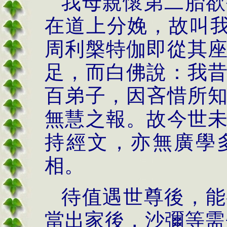
我母親懷第二胎欲
在道上分娩，故叫我
周利槃特伽即從其
足，而白佛說：我
百弟子，因吝惜所
無慧之報。故今世
持經文，亦無廣學
相。
待值遇世尊後，能
當出家後，沙彌等需