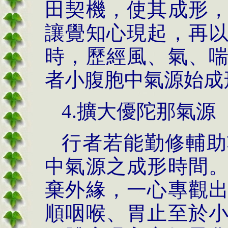
田契機，使其成形
讓覺知心現起，再
時，歷經風、氣、
者小腹胞中氣源始成
4.擴大優陀那氣源
行者若能勤修輔助
中氣源之成形時間
棄外緣，一心專觀
順咽喉、胃止至於