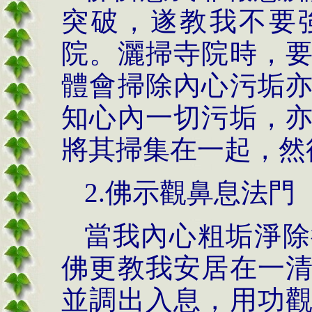
突破，遂教我不要
院。灑掃寺院時，
體會掃除內心污垢
知心內一切污垢，
將其掃集在一起，然
2.佛示觀鼻息法門
當我內心粗垢淨除
佛更教我安居在一
並調出入息，用功