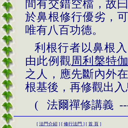
間有交錯空檔，故
於鼻根修行優劣，
唯有八百功德。
利根行者以鼻根入
由此例觀
周利槃特
之人，應先斷內外
根基後，再修觀出入
( 法爾禪修講義 --
[
法門介紹
] [
修行法門
] [
首 頁
]