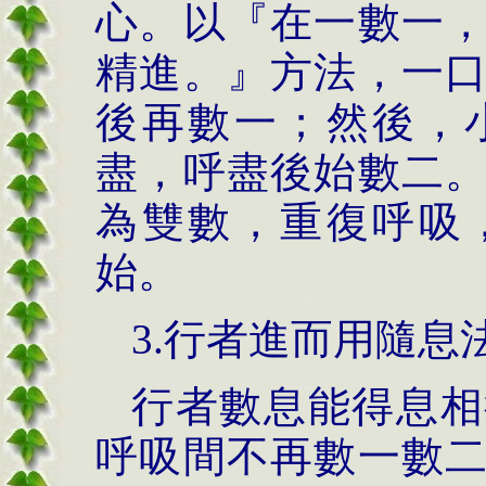
心。以『在一數一
精進。』方法，一
後再數一；然後，
盡，呼盡後始數二
為雙數，重復呼吸
始。
3.行者進而用隨息
行者數息能得息相
呼吸間不再數一數