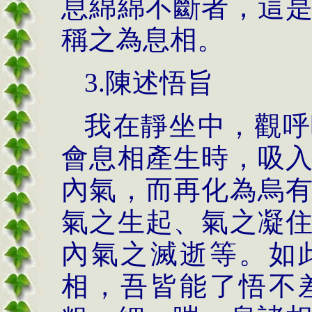
息綿綿不斷者，這
稱之為息相。
3.陳述悟旨
我在靜坐中，觀呼
會息相產生時，吸
內氣，而再化為烏
氣之生起、氣之凝
內氣之滅逝等。如
相，吾皆能了悟不