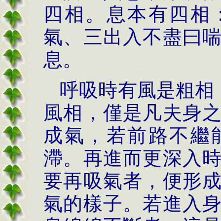
四相。息本有四相
氣、三出入不盡曰
息。
呼吸時有風是粗相
風相，僅是凡夫身
成氣，若前路不繼
滯。再進而更深入
要再吸氣者，便形
氣的樣子。若進入