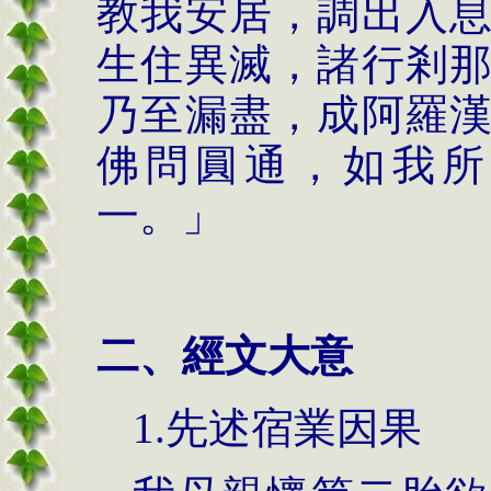
教我安居，調出入
生住異滅，諸行剎
乃至漏盡，成阿羅
佛問圓通，如我所
一。」
二、經文大意
1.先述宿業因果