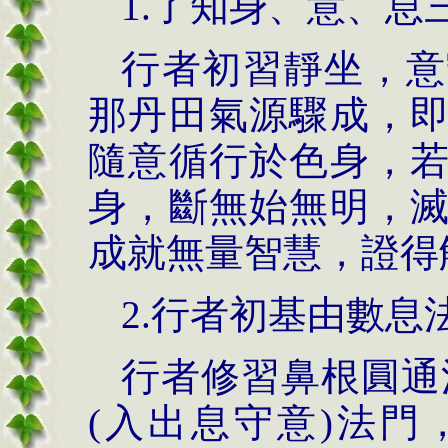
1.了知身、意、息
行者初習靜坐，意
那丹田氣源驟成，
隨意循行於色身，
身，斷無始無明，
成就無量智慧，證得
2.行者初基由數息
行者修習鼻根圓通
(入出息守意)法