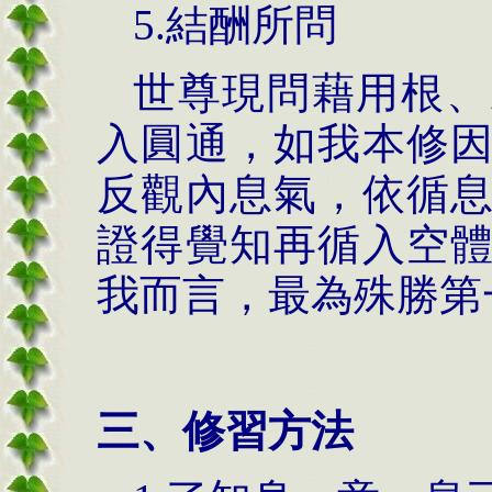
5.結酬所問
世尊現問藉用根、
入圓通，如我本修
反觀內息氣，依循
證得覺知再循入空
我而言，最為殊勝第
三、修習方法