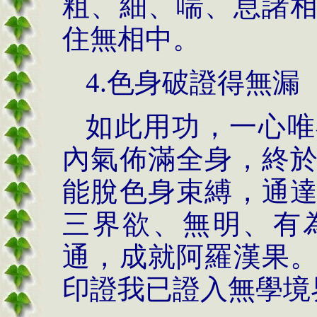
粗、細、喘、息諸
住無相中。
4.色身破證得無漏
如此用功，一心唯
內氣佈滿全身，終
能脫色身束縛，通
三界欲、無明、有
通，成就阿羅漢果
印證我已證入無學境