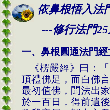
依鼻根悟入法
---修行法門25
一、
鼻根圓通法門經
《楞嚴經》曰：「
頂禮佛足，而白佛
最初值佛，聞法出
於一百日，得前遺