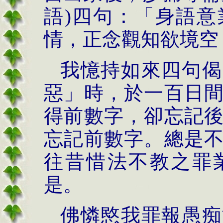
語)四句：「身語
情，正念觀知欲境空
我憶持如來四句偈
惡」時，於一百日
得前數字，卻忘記
忘記前數字。總是
往昔惜法不教之罪
是。
佛憐愍我罪報愚痴