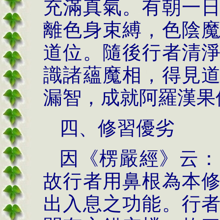
充滿真氣。有朝一
離色身束縛，色陰
道位。隨後行者清
識諸蘊魔相，得見
漏智，成就阿羅漢果
四、修習優劣
因
《楞嚴經》
云：
故行者用鼻根為本
出入息之功能。行