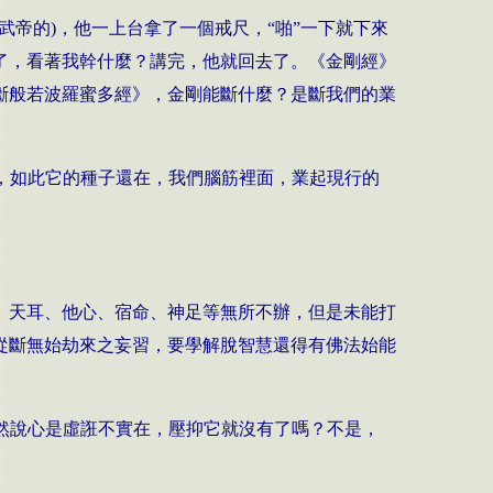
武帝的
)
，他一上台拿了一個戒尺，“啪”一下就下來
了，看著我幹什麼？講完，他就回去了。《金剛經》
斷般若波羅蜜多經》，金剛能斷什麼？是斷我們的業
，如此它的種子還在，我們腦筋裡面，業起現行的
眼、天耳、他心、宿命、神足等無所不辦，但是未能打
從斷無始劫來之妄習，要學解脫智慧還得有佛法始能
然說心是虛誑不實在，壓抑它就沒有了嗎？不是，