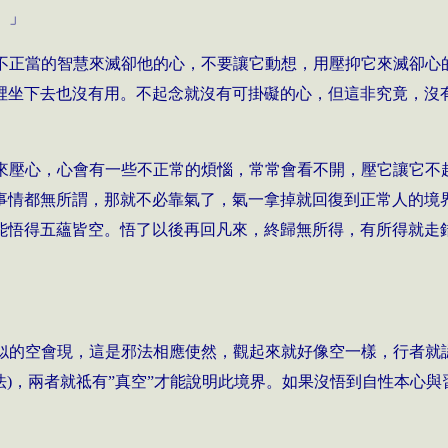
。」
不正當的智慧來滅卻他的心，不要讓它動想，用壓抑它來滅卻心
裡坐下去也沒有用。不起念就沒有可掛礙的心，但這非究竟，沒
來壓心，心會有一些不正常的煩惱，常常會看不開，壓它讓它不
事情都無所謂，那就不必靠氣了，氣一拿掉就回復到正常人的境
能悟得五蘊皆空。悟了以後再回凡來，終歸無所得，有所得就走
似的空會現，這是邪法相應使然，觀起來就好像空一樣，行者就
法)，兩者就祗有
”
真空
”
才能說明此境界。如果沒悟到自性本心與