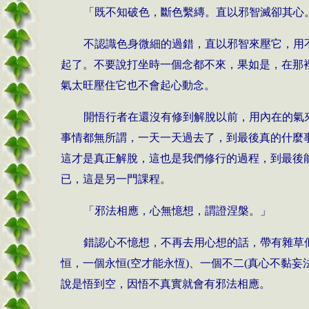
「既不知破色，斷色繫縳。直以邪智滅卻其心
不認識色身微細的過錯，直以邪智來壓它，用
起了。不要說打坐時一個念都不來，果如是，在那
氣太旺壓住它也不會起心動念。
開悟行者在還沒有修到解脫以前，用內在的氣
事情都無所謂，一天一天過去了，到最後真的什麼
這才是真正解脫，這也是我們修行的過程，到最後
已，這是另一門課程。
「邪法相應，心無憶想，謂證涅槃。」
錯認心不憶想，不再去用心想的話，帶有雜草
恒，一個永恒(空才能永恆)、一個不二(真心不黏妄
說是悟到空，因悟不真實就會有邪法相應。