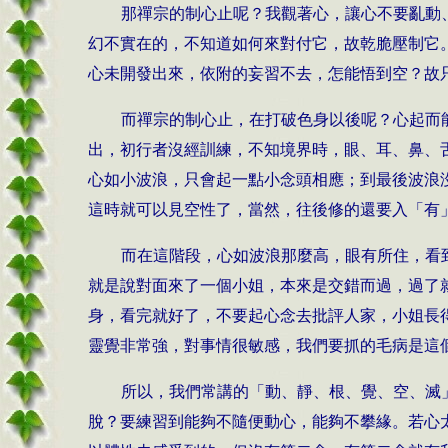
那禪宗的制心止呢？我觀著心，讓心不要亂動
幻不實在的，不知道如何來對付它，故乾脆壓制它
心未開發出來，依附的妄習不去，怎能悟到空？故
而禪宗的制心止，在打破色身以後呢？心起而
出，初行者沒經訓練，不知境界時，眼、耳、鼻、
心如小波浪，只會起一點小念頭相應；到最後波浪
這時就可以見空性了，當然，往後修的還要入「有
而在這階段，心如波浪那麼高，眼有所住，看
就是說對面來了一個小姐，本來是交錯而過，過了
身，看完就好了，不要起心念去批評人家，小姐長
靈覺非常強，對事情很敏感，我們要抓的毛病是這
所以，我們常講的「動、靜、根、覺、空、滅
脫？要練習到能夠不隨便動心，能夠不攀緣。若心