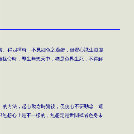
實。得四禪時，不見細色之過錯，但覺心識生滅虛
若捨命時，即生無想天中，猶是色界生死，不得解
」的方法，起心動念時覺後，促使心不要動念，這
跟無想心止是不一樣的，無想定是世間禪者色身未