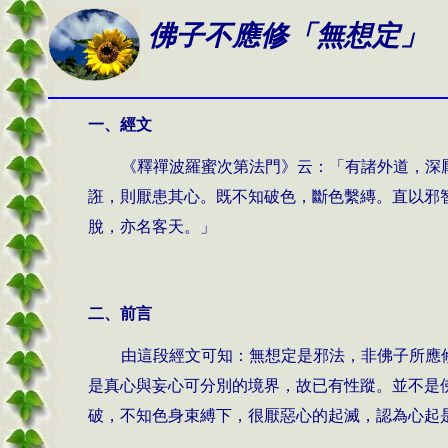
佛子不應修「無想定」
一、經文
《釋禪波羅蜜次第法門》云：「有諸外道，深
誑，則厭患其心。既不知破色，斷色繫縳。直以邪
脫，亦名客天。」
二、前言
由這段經文可知：無想定是邪法，非佛子所應
是真心與妄心可分別的境界，故已有性蹤。並不是
破，不知色身束縛下，很厭惡心的起滅，認為心起