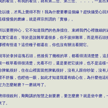
我的看法，有我的看法，就有第二念、第三念、．．．，一直出
念以後，才馬上覺得不對！我為什麼要攀這個緣？趕快攝受心回
這樣慢慢的磨練，就是禪宗所謂的「實修」。
所以要壓抑心，它不知道我們的色身擋住、束縛我們心裡微細的
其實它還在，等於是說雜草還很多，你不拔掉雜草，而是用石頭
哪裡有悟道？這些種子都還在，你也沒有辦法看開它。
就等於拿掉這塊石頭，然後長了幾根的草，都看得清清楚楚，這
根一根草看得很清楚，光看不行，還是要把它拔掉，也不是這樣
你脾氣很好，住在山裡面當然脾氣很好，沒有人跟你吵架，沒有
裡不舒服，也瞪他一眼，如此才知道我還有瞋心在，為什麼他這
定力怎麼耐磨？一磨就垮了。
磨得很銳利，剛剛講的智慧之劍要磨，要怎麼磨？就是坐中磨，
來了。