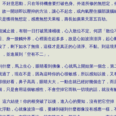
、不好意思動，只在等待機會要打破色身。外道所修的無想定，
。故一開頭即以壓抑的方法，讓心不起念，或內氣壓住腦部讓腦
只是獲得無想定，感應無想天果報，壽長如廣果天眾五百劫。
能滅止後，有朝一日打破黑漆桶後，心入散位不定。何謂「散位
舌、身一接觸外界，心裡面念起多多，故是心如波浪澎湃，起心
沒了，剩下如水了無痕，這樣才是真正的心清淨、不黏。到這境
」，並進展到「空有不二」。
到什麼，馬上生心，眼睛看到佛像，心就馬上開始第一個念，第
就過了，現在不是，因為這時你的心很敏感，所以感知以後，又
得很好看，鼻子高高，眼睛大大，一動念就已經好幾個念了，而
個，只是會用這個敏感性，不會空掉它而執一切境的話，就沒有
」這六結使！你的根突破了以後，進入心的覺知，沒有把它空掉
太浮動，心就像波浪一樣，要練到碰到什麼都像沒有感應一樣，