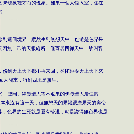
因果現象裡才有的現象。如果一個人悟入空，住在
槃。
修到這個境界，縱然生到無想天中，也還是色界果
天因無自己的天報處所，僅寄居四禪天中，故叫客
，修到天上天下都不再來回，須陀洹要天上天下來
再回人間來，證到四果是無生。
的，聲聞、緣覺聖人等不返果的佛教聖人居住於
想天本來沒有這一天，但無想天的果報跟廣果天的壽命
界，色界的生死就是還有輪迴，就是證得無色界也是