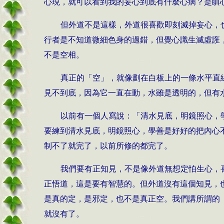
心現，就可以看到我的妄心到底有什麼心病？是瞋
但外道不是這樣，外道很喜歡即刻滅掉妄心，
行者是不知道微細色身的過錯，但覺心識生滅虛誑
不是空相。
真正的「空」，就像劃在白板上的一條水平直
見不到底，因為它一直在動，水雖是透明的，但有
以前有一個人寫說：「清水見底，明鏡照心，
要練到清水見底，明鏡照心，學善是好好的把內心
制不了就完了，以前所修的都完了。
我們要有正知見，不是像外道無想定怕生心，
正悟道，這是要有智慧的。但外道沒有這個知見，
是真的定，是邪定，也不是真正空。我們講所謂的
就沒有了。