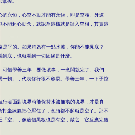
它拿掉。
心的永恒，心空不動才能有永恆，即是空相。外道
也不能起心動念，就認為這樣就是証入空相，其實這
遠是平的。如果稍為有一點水波，你能不能見底？
看到底，也就看到一切因緣是什麼。
。可惜學善三年，要做壞事，一念間就完了。我們
惡一朝」，代表修行很不容易。學善三年，一下子控
但行者面對境界時能保持水波無痕的境界，才是真
為打坐練氣把心壓住了，念頭都不起就是空了。那不
正「空」，像這個黑板也是有空，敲它，它反應完後