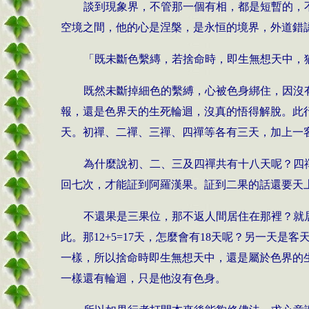
談到現象界，不管那一個有相，都是短暫的，
空境之間，他的心是涅槃，是永恒的境界，外道錯
「既未斷色繫縳，若捨命時，即生無想天中，
既然未斷掉細色的繫縛，心被色身綁住，因沒
報，還是色界天的生死輪迴，沒真的悟得解脫。此
天。初禪、二禪、三禪、四禪等各有三天，加上一
為什麼說初、二、三及四禪共有十八天呢？四
回七次，才能証到阿羅漢果。証到二果的話還要天上
不還果是三果位，那不返人間居住在那裡？就
此。那12+5=17天，怎麼會有18天呢？另一
一樣，所以捨命時即生無想天中，還是屬於色界的
一樣還有輪迴，只是他沒有色身。