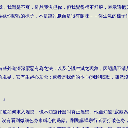
我，我還是不爽，雖然我沒瞪你，但我覺得很不舒服，表示這把
喜歡你瞪我的樣子，不是說討厭而是很有韻味－－你生氣的樣子
有些外道深深厭惡有為之法，以及心識生滅之現象，因認識不清
的境界，它有生起心意念；或者是我們的本心(阿賴耶識)，雖然
。
。」
知道如何求入涅槃，也不知道什麼叫真正涅槃。他雖知道“寂滅為
者，沒有看到微細色身束縛心的過錯。剛剛講禪宗行者要打破色身