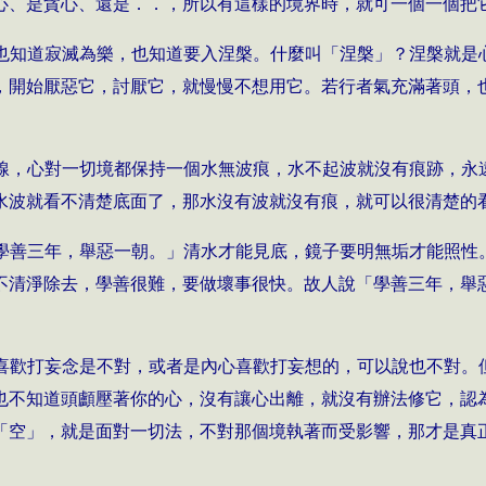
心、是貪心、還是．．，所以有這樣的境界時，就可一個一個把
也知道寂滅為樂，也知道要入涅槃。什麼叫「涅槃」？涅槃就是
，開始厭惡它，討厭它，就慢慢不想用它。若行者氣充滿著頭，
線，心對一切境都保持一個水無波痕，水不起波就沒有痕跡，永
水波就看不清楚底面了，那水沒有波就沒有痕，就可以很清楚的
學善三年，舉惡一朝。」清水才能見底，鏡子要明無垢才能照性
不清淨除去，學善很難，要做壞事很快。故人說「學善三年，舉
喜歡打妄念是不對，或者是內心喜歡打妄想的，可以說也不對。
也不知道頭顱壓著你的心，沒有讓心出離，就沒有辦法修它，認
「空」，就是面對一切法，不對那個境執著而受影響，那才是真