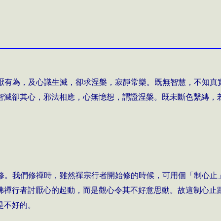
厭有為，及心識生滅，卻求涅槃，寂靜常樂。既無智慧，不知真
智滅卻其心，邪法相應，心無憶想，謂證涅槃。既未斷色繫縳，
修。我們修禪時，雖然禪宗行者開始修的時候，可用個「制心止
佛禪行者討厭心的起動，而是觀心令其不好意思動。故這制心止
是不好的。