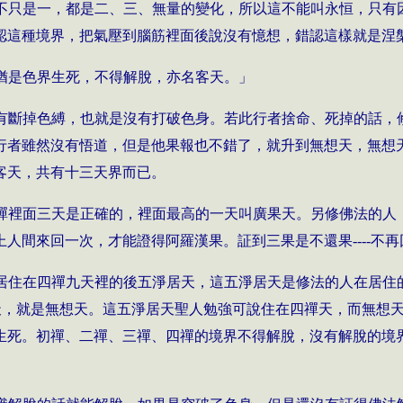
不只是一，都是二、三、無量的變化，所以這不能叫永恒，只有
認這種境界，把氣壓到腦筋裡面後說沒有憶想，錯認這樣就是涅
猶是色界生死，不得解脫，亦名客天。」
有斷掉色縛，也就是沒有打破色身。若此行者捨命、死掉的話，
行者雖然沒有悟道，但是他果報也不錯了，就升到無想天，無想
客天，共有十三天界而已。
禪裡面三天是正確的，裡面最高的一天叫廣果天。另修佛法的人
人間來回一次，才能證得阿羅漢果。証到三果是不還果----不
居住在四禪九天裡的後五淨居天，這五淨居天是修法的人在居住
天是客天，就是無想天。這五淨居天聖人勉強可說住在四禪天，而無
生死。初禪、二禪、三禪、四禪的境界不得解脫，沒有解脫的境