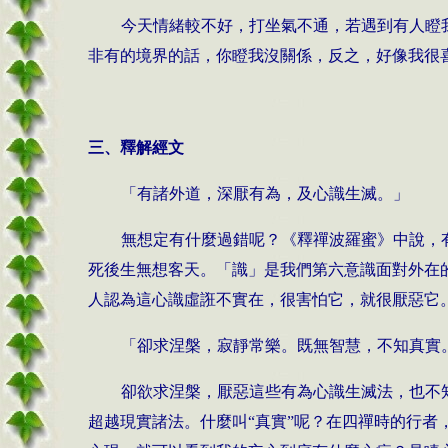
今天情緒較不好，打坐氣不通，若遇到有人瞪
非有的境界的話，你瞪我沒關係，反之，好像我很
三、釋解經文
「有諸外道，深厭有為，及心識生滅。」
無想定有什麼過錯呢？《釋禪波羅蜜》中說，
死後生無想客天。「識」是我們第六意識面對外在
人認為這心識虛誑不實在，很害怕它，就很厭惡它
「卻求涅槃，寂靜常樂。既無智慧，不知真實
卻欲求涅槃，厭惡這些有為心識生滅法，也不
超越現實諸法。什麼叫“真實”呢？在四禪時的行