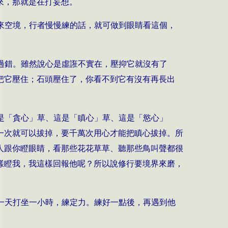
來，那就是在打妄想。
來空境，行者慢慢練的話，就可做到眼睛看這個，
過錯。雖然說心是虛誑不實在，壓抑它就沒有了
把它壓住；石頭壓住了，你看不到它有沒有再長出
是「貪心」草、這是「瞋心」草、這是「慾心」
一次就可以拔掉，要千萬次用心才能把瞋心拔掉。所
人跟你瞪眼睛，看那些花花草草、聽那些鳥叫聲都很
樣瞪我，我這樣回報他呢？所以說修行要境界來磨，
一天打坐一小時，練定力。練好一點後，再遇到他