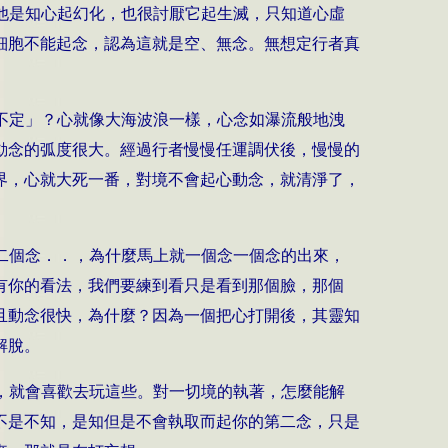
他是知心起幻化，也很討厭它起生滅，只知道心虛
細胞不能起念，認為這就是空、無念。無想定行者真
不定」？心就像大海波浪一樣，心念如瀑流般地洩
動念的弧度很大。經過行者慢慢任運調伏後，慢慢的
界，心就大死一番，對境不會起心動念，就清淨了，
二個念．．，為什麼馬上就一個念一個念的出來，
有你的看法，我們要練到看只是看到那個臉，那個
且動念很快，為什麼？因為一個把心打開後，其靈知
解脫。
，就會喜歡去玩這些。對一切境的執著，怎麼能解
不是不知，是知但是不會執取而起你的第二念，只是