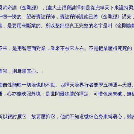
梁武帝講《金剛經》，
(
龐大士跟寶誌禪師是從兜率天下來護持梁
一愣一愣的，望著寶誌禪師，寶誌禪師說他已將《金剛經》講完
摧，是要用來斷業的。所以整部經真正完整的名字是叫《金剛能
不來，是用智慧面對業，業來不被它左右。不是把業壓得死死的
虛誑，則厭患其心。」
自性能映一切境也能不動。四禪天境界行者要學五神通---天
通，心亦能映照外境，是世間最殊勝的禪定。可惜色身未破，無
所以很討厭它，故要壓抑它，他們不知道微細色身束縛著心，雖