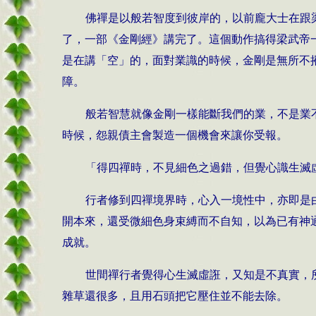
佛禪是以般若智度到彼岸的，以前龐大士在跟
了，一部《金剛經》講完了。這個動作搞得梁武帝
是在講「空」的，面對業識的時候，金剛是無所不
障。
般若智慧就像金剛一樣能斷我們的業，不是業
時候，怨親債主會製造一個機會來讓你受報。
「得四禪時，不見細色之過錯，但覺心識生滅
行者修到四禪境界時，心入一境性中，亦即是由
開本來，還受微細色身束縛而不自知，以為已有神
成就。
世間禪行者覺得心生滅虛誑，又知是不真實，
雜草還很多，且用石頭把它壓住並不能去除。