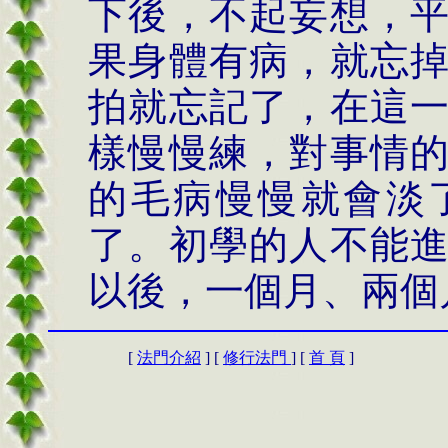
下後，不起妄想，
果身體有病，就忘
拍就忘記了，在這
樣慢慢練，對事情
的毛病慢慢就會淡
了。初學的人不能
以後，一個月、兩個
[
法門介紹
] [
修行法門
] [
首 頁
]