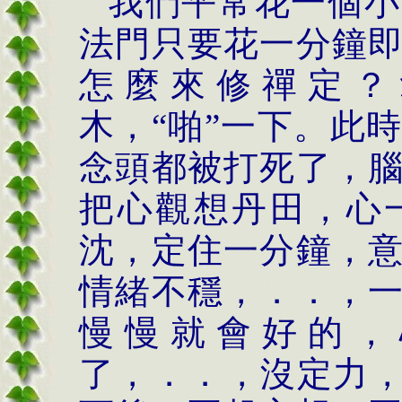
我們平常花一個小
法門只要花一分鐘
怎麼來修禪定？
木，“啪”一下。此
念頭都被打死了，
把心觀想丹田，心
沈，定住一分鐘，
情緒不穩，．．，
慢慢就會好的，
了，．．，沒定力，