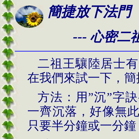
簡捷放下法門
---
心密二
二祖王驤陸居士有
在我們來試一下，簡
方法：用”沉”字訣
一齊沉落，好像無
只要半分鐘或一分鐘