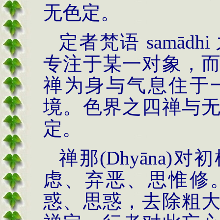
无色定。
定者梵语 samād
专注于某一对象，
禅为身与气息住于
境。色界之四禅与
定。
禅那(Dhyāna
虑、弃恶、思惟修
惑、思惑，去除粗