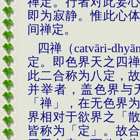
禅定。行者对此妄
即为寂静。惟此心
间禅定。
四禅（catvāri-d
定。即色界天之四
此二合称为八定，
并举者，盖色界与
「禅」，在无色界
界相对于欲界之「
皆称为「定」。故