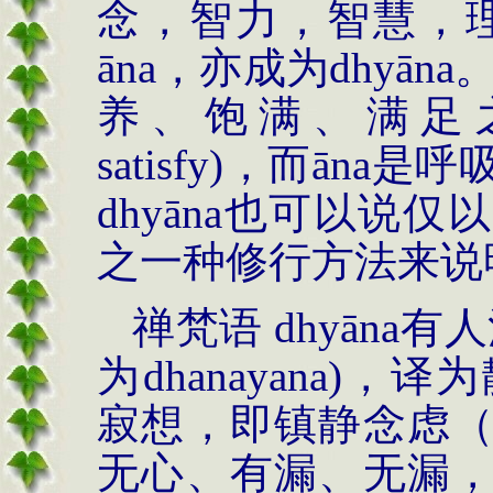
念，智力，智慧，理
āna，亦成为dhyāna
养、饱满、满足之义(to n
satisfy)，而ān
dhyāna也可以说
之一种修行方法来说
禅梵语 dhyāna
为dhanayana)
寂想，即镇静念虑
无心、有漏、无漏