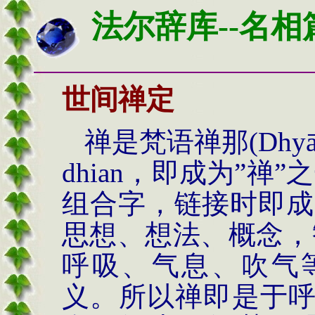
法尔辞库--名相
世间禅定
禅是梵语禅那(Dhy
dhian，即成为”禅”之
组合字，链接时即成为d
思想、想法、概念，
呼吸、气息、吹气
义。所以禅即是于