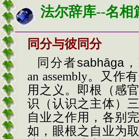
法尔辞库--名相
同分与彼同分
同分者
sabh
ā
ga
，
an assembly
。又作有
用之义。即根（感
识（认识之主体）
自业之作用，各别
如，眼根之自业为