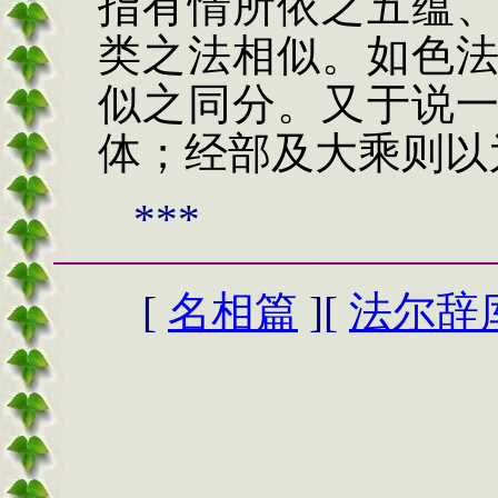
指有情所依之五蕴
类之法相似。如色
似之同分。又于说
体；经部及大乘则以
***
[
名相篇
][
法尔辞