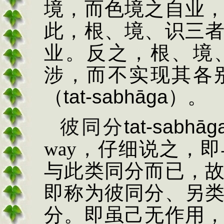
境，而色境之自业
此，根、境、识三
业。反之，根、境
涉，而不实现其各
（
tat-sabh
ā
ga
）。
彼同分
tat-sabh
ā
g
way
，仔细说之，即
与此类同分而已，
即称为彼同分、另
分。即虽己无作用