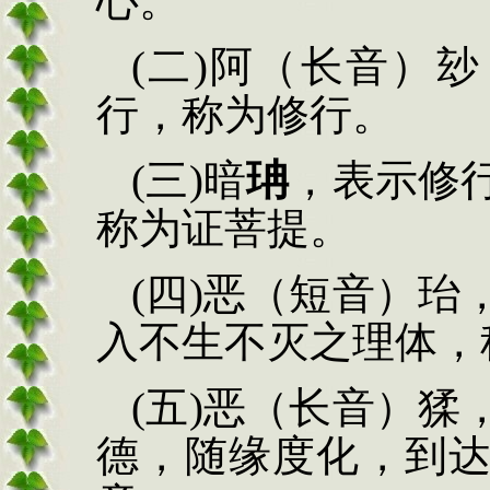
心。
(
二
)
阿（长音）
玅
行，称为修行。
(
三
)
暗
珃
，表示修
称为证菩提。
(
四
)
恶（短音）
珆
入不生不灭之理体，
(
五
)
恶（长音）
猱
德，随缘度化，到