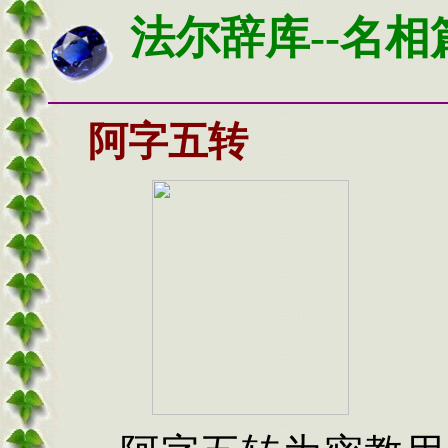
法尔辞库--名相
阿字五转