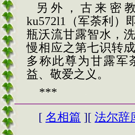
另外，古来密
ku
57
2
l
1
（军荼利）
瓶沃流甘露智水，
慢相应之第七识转
多称此尊为甘露军
益、敬爱之义。
***
[
名相篇
][
法尔辞