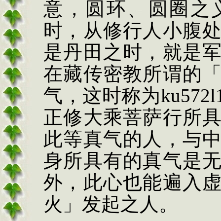
意，圆环、圆圈之
时，从修行人小腹
是丹田之时，就是
在藏传密教所谓的
气，这时称为
ku
57
2
l
正修大乘菩萨行所
此等真气的人，与
身所具有的真气是
外，此心也能遍入
火」发起之人。