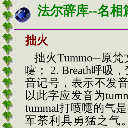
法尔辞库--名相
拙火
拙
火
Tummo
─原梵
嚏
；
2. Breath呼
音记号，表示不发
以此字应发音为
tum
tummal
打喷嚏的气是
军荼利具勇猛之气