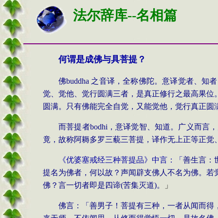
法尔辞库--名相篇
何谓是成佛与具菩提？
佛
buddha
之音译，全称佛陀。意译觉者、知者
觉、觉他、觉行圆满三者，是真正修行之最高果位
圆满。只有佛能完全自觉，又能觉他，觉行真正圆
而菩提者
bodhi
，意译觉智、知道。广义而言，
竟，故称阿耨多罗三藐三菩提，译作无上正等正觉
《优婆塞戒经三种菩提品》中言：「
善生言：
提名为佛
者，何以故？声闻辟支佛人不名为佛。若
佛？言一切者即
是四谛
(
苦集灭道
)
。
」
佛言：「善男子！菩提有三种，一者从闻
而得