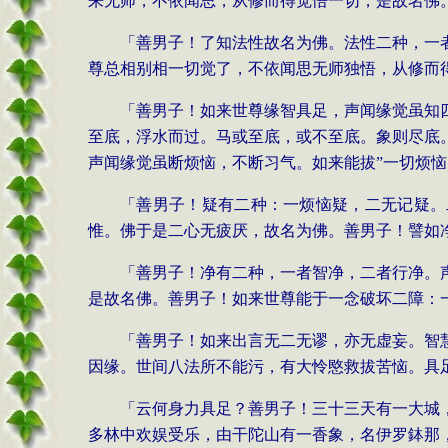
来无师，不依闻思，
从修而得觉悟一切，是故名佛
「善男子！了
知法性故名为佛。法性二种，一
尊总相别相一切觉了，不依闻思无
师独悟，从修而
「善男子！如来
世尊缘智具足，声闻缘觉虽知
至底，浮水而过。马或至底，或
不至底。象则尽底
声闻缘觉虽断烦恼，不断习气。如来能拔
”
一切烦恼
「善男子！疑
有二种：一烦恼疑，二无记疑。
惟。佛于是二心无疲厌，故名为佛。善
男子！譬如
「善男子！净有二种，一者智净，二者
行净。
是故名
佛。善男子！如来世尊能于一念破坏二障：
「善男子！如来出言无二无
谬，亦无虚妄。智
因缘。世间
八法所不能污，有大怜愍救拔苦恼。具
「云何身力具足？善男子！三十三天有一大
城
多林中欢娱
受乐，由干陀山有一香象，名伊罗
鉢
那