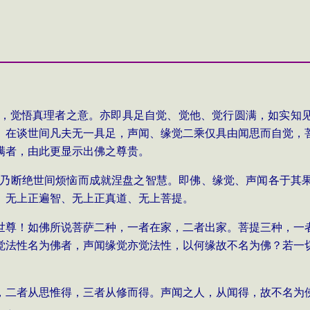
，觉悟真理者之意。亦即具足自觉、觉他、觉行圆满，如实知
。在谈世间凡夫无一具足，声闻、缘觉二乘仅具由闻思而自觉，
满者，由此更显示出佛之尊贵。
乃断绝世间烦恼而成就涅盘之智慧。即佛、缘觉、声闻各于其
、无上正遍智、无上正真道、无上菩提。
世尊！如佛所说菩萨二种，一者在
家，二者出家。菩提三种，一
觉
法性名为佛者，声闻缘觉亦觉法性，以何缘
故不名为佛？若一
，二者从思惟得，三者从修而得。声闻
之人，从闻得，故不名为