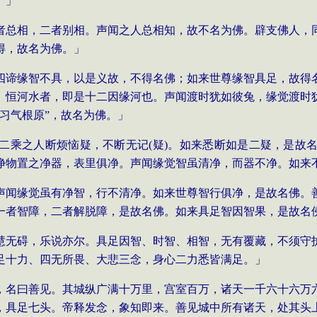
。」
者总相，二者
别相。声闻之人总相知，故不名为佛。辟支佛
人，
得，故名为佛。」
四谛缘智不
具，以是义故，不得名佛；如来世尊缘智具
足，故得
。恒河水者，即是十二因缘
河也。声闻渡时犹如彼兔，缘觉渡时
习气根原
”
，故名为佛。」
二乘之人断
烦恼疑，不断无记
(
疑
)
。如来悉断如是二疑，是故
净物置之净器，表里俱净。声闻缘
觉智虽清净，而器不净。如来
声闻缘觉虽有净智，行不清净。如来
世尊智行俱净，是故名佛。
一
者智障，二者解脱障，是故名佛。如来具足智
因智果，是故名
慧无碍，乐说亦尔。具足因智
、时智、相智，无有覆藏，不须守
足十
力、四无所畏、大悲三念，身心二力悉皆满足。
」
，名曰善见。其城纵广满十万里，宫室百万，
诸天一千六十六万
，具足
七头。帝释发念，象知即来。善见城中所有诸
天，处其头