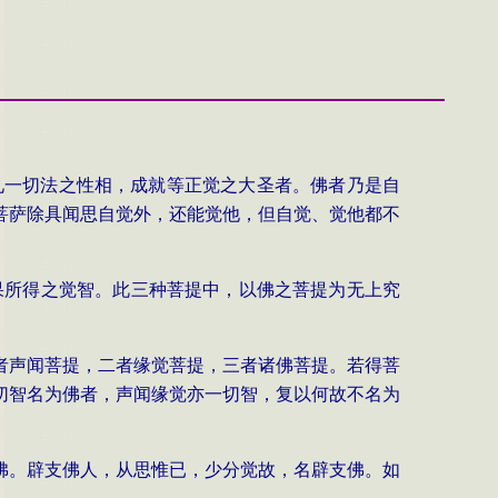
见一切法之性相，成就等正觉之大圣者。佛者乃是自
菩萨除具闻思自觉外，还能觉他，但自觉、觉他都不
果所得之觉智。此三种菩提中，以佛之菩提为无上究
者声闻菩提，二者
缘觉菩提，三者诸佛菩提。若得菩
切智名为佛者，声闻缘觉
亦一切智，复以何故不名为
佛。辟支佛人，从思惟
已，少分觉故，名辟支佛。如