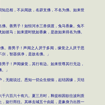
同知总相，不从闻故，名辟支佛，不名为佛。
如来世
名佛。善男子！如恒河水三兽俱渡，
兔马香象。兔不
犹如彼
马；如来渡时犹如香象，是故如来得名为
佛。
名佛。善男子！声闻之人厌于多闻，缘觉之人
厌于思
不尔，智器俱净，
是故名佛。」
善男子！声闻缘
觉，其行有边。如来世尊其行无边，
佛。」
护，无能说过。悉
知一切众生烦恼，起结因缘，灭结
六千六百六十有六。夏
三月时，释提桓因欲往波利质
上，旋行而往。其林去城五十由延，
是象身力出胜一