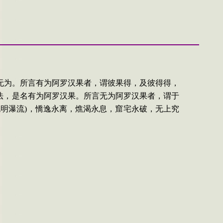
无为。所言有为阿罗汉果者，谓彼
果得，及彼得得，
法，是名有
为阿罗汉果。所言无为阿罗汉果者，谓于
无明瀑流
)
，
憍逸永
离，燋渴永息，窟宅永破，无上究