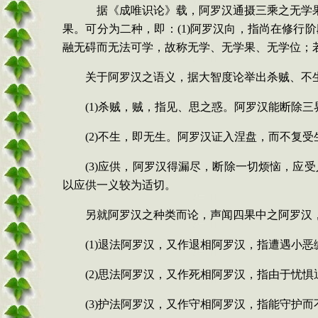
据《成唯识论》载，阿罗汉通摄三乘之无学果
果。可分为二种，即：
(1)
阿罗汉向，指尚在修行阶
融无碍而无法可学，故称无学、无学果、无学位；
关于阿罗汉之语义，据大智度论举出杀贼、不
(1)
杀贼，贼，指见、思之惑。阿罗汉能断除三
(2)
不生，即无生。阿罗汉证入涅盘，而不复受
(3)
应供，阿罗汉得漏尽，断除一切烦恼，应受
以应供一义较为适切。
另就阿罗汉之种类而论，声闻四果中之阿罗汉
(1)
退法阿罗汉，又作退相阿罗汉，指遭遇小恶
(2)
思法阿罗汉，又作死相阿罗汉，指由于忧惧
(3)
护法阿罗汉，又作守相阿罗汉，指能守护而