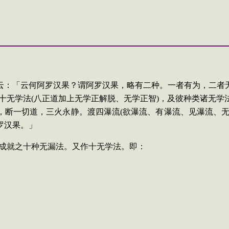
云：
「
云何阿罗汉果？谓阿罗汉果，略有二种。一者
有为，二者
十无学法
(
八正道加上无学正解脱、无学正智
)
，及彼种类诸无学
，断一切道，三火永静。渡四瀑流
(
欲瀑流、有瀑流、见瀑流、
罗汉果。
」
成就之十种无漏法。又作
十无学法
。即：
。