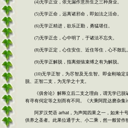
(4)
无学正业，依无漏作意所生之三种身业。
(5)
无学正命，远离诸邪命，即如法之活命。
(6)
无学正精进，
欲乐正勤，勇猛堪任。
(7)
无学正念，心中明了，于诸法不忘失。
(8)
无学正定，心住安住、近住等住，心不散乱
(9)
无学正解脱，指离烦恼束缚之有为解脱。
(10)
无学正智，为尽智及无生智。即金刚喻定
脱、正智二支，为无学之十支。
《俱舍论》解释立后二支之理由，谓无学已脱
有寻有伺定等之别而有不同。《大乘阿毘达磨杂集
阿罗汉
梵
语
arhat
，为声闻四果之一，如来十
供养之圣者。此果位通于大、小二乘，然一般皆作