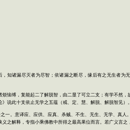
。
后，知诸漏尽灭者为尽智；依诸漏之断尽，缘后有之无生者为
诸烦恼缚，复能起二了解脱智，由二显了可立二支；有学不然，
论》说此十支依止无学之五蕴（戒、定、慧、解脱、解脱智见）
号之一。意译应、应供、应真、杀贼、不生、无生、无学、真人
狭义之解释，专指小乘佛教中所得之最高果位而言。若广义言之