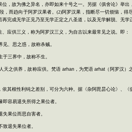
位，故为佛之异名，亦即如来十号之一。另据《俱舍论》举出
段，而趋向于阿罗汉果者。
(2)
阿罗汉果，指断尽一切烦恼，得
若再完成无学正见乃至无学正定之八圣道，以及无学解脱、无学
生、应供三义，称为阿罗汉三义，为自古以来最常见之说。即：
界见、思之惑，故称杀贼。
生于三界中，故称不生。
人天之供养，故称应供。梵语
arhan
，为梵语
arhat
（阿罗汉）
，依其根性利钝之差别，可分为六种。据
《
杂阿毘昙心论
》
、
《
缘即容易退失所得之果位者。
退失果位而思自害者。
不致退失果位者。