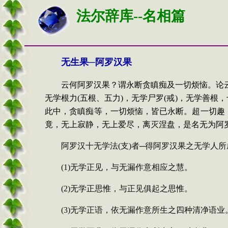
法尔辞库--名相篇
无生果─阿罗汉果
云何
阿罗汉果？谓永断贪瞋痴及一切烦恼。
论
无学根力
(
五根、五力
)
，无学尸罗
(
戒
)
，无学
善根，
此
中，贪瞋痴等，一切烦恼，皆已永断。超一切
趣
竟，无上寂静
，无上爱尽，离灭涅盘，是名无为阿
阿罗汉十无学法
(
支
)
者─
得阿罗汉果之无学人所
(1)
无学正见，与无漏作意相应之慧。
(2)
无学正思惟，与正见俱起之思惟。
(3)
无学正语，依无漏作意所生之四种清净语业