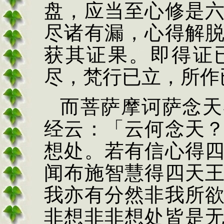
盘，应当至心修是
尽诸有漏，心得解
获其证果。即得证
尽，梵行已立，所作
而菩萨摩诃萨念天
经云：「云何念天
想处。若有信心得
闻布施智慧得四天
我亦有分然非我所
非想非非想处皆是