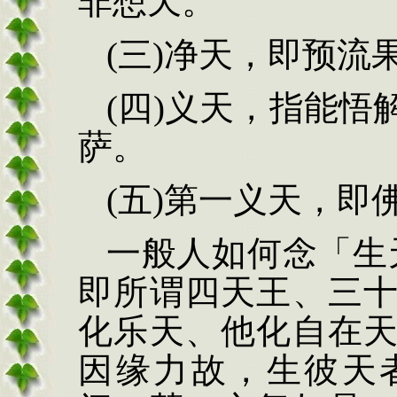
非想天。
(三)净天，即预流
(四)义天，指能
萨。
(五)第一义天，即
一般人如何念「生
即所谓四天王、三
化乐天、他化自在
因缘力故，生彼天