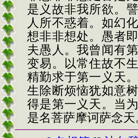
是义故非我所欲。
人所不惑着。如幻
想非非想处。愚者
夫愚人。我曾闻有
变易。以常住故不
精勤求于第一义天
生除断烦恼犹如意
得是第一义天。当
是名菩萨摩诃萨念天