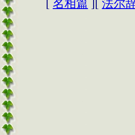
[
名相篇
][
法尔