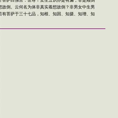
叶菩萨白佛言：世尊！众生五识亦是有漏，非是颠倒
想故倒。云何名为体非真实着想故倒？非男女中生男
若有菩萨于三十七品，知根、知因、知摄、知增、知