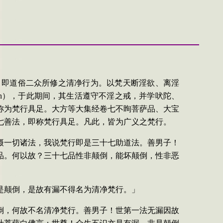
净行。即道俗二众所修之清净行为。以梵天断淫欲、离淫
rin），于此期间，其生活遵守不淫之戒，并学吠陀、
称为梵行具足。大方等大集经卷七不眴菩萨品、大宝
七善法，即称梵行具足。凡此，皆为广义之梵行。
摄一切诸法，我说梵行即是三十七助道法。善男子！
品。何以故？三十七品性非颠倒，能坏颠倒，性非恶
是颠倒，是故有漏不得名为清净梵行。」
倒，何故不名清净梵行。善男子！世第一法无漏因故