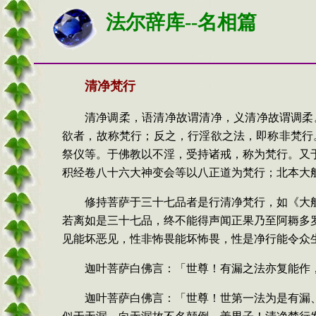
法尔辞库--名相篇
清净梵行
清净调柔，语清净故谓清净，义清净故谓调柔。梵
欲者，故称梵行；反之，行淫欲之法，即称非梵行。娑
祭仪等。于佛教以不淫，受持诸戒，称为梵行。又
积经卷八十六大神变会等以八正道为梵行；北本大
修持菩萨于三十七品者是行清净梵行，如《大
若离如是三十七品，终不能得声闻正果乃至阿耨多
见能坏恶见，性非怖畏能坏怖畏，性是净行能令众
迦叶菩萨白佛言：「世尊！有漏之法亦复能作
迦叶菩萨白佛言：「世尊！世第一法为是有漏