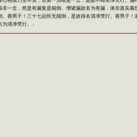
发心相续乃至毕竟，世第一法唯是一念，是故不得名净梵行。迦
虽非一念，然是有漏复是颠倒。增诸漏故名为有漏，体非真实着
倒。善男子！三十七品性无颠倒，是故得名清净梵行。善男子！
名为清净梵行。」