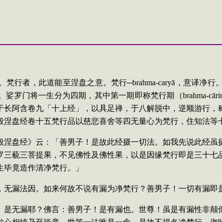
行者，此道能至涅盘之意。梵行─brahma-caryā，意译
罗门将一生分为四期，其中第一期即称梵行期（brahma-cā
于长阿含卷九「十上经」，以具足禅，于八解脱中，逆顺游行，
般涅盘经卷十五梵行品以慈悲喜舍等四无量心为梵行，住知法等
般涅盘经》云：「善男子！是故此经摄一切法。如我先说此经虽
罗三藐三菩提果，不见佛性及佛性果，以是因缘梵行即是三十七
生毕竟造作清净梵行。」
，无漏法因。如来何故不说有漏为净梵行？善男子！一切有漏即
、是无漏耶？佛言：善男子！是有漏也。世尊！虽是有漏性非颠