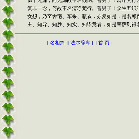
似于无漏，向无漏故不名颠倒。善男子！清净梵行
复非一念，何故不名清净梵行。善男子！众生五识
女想，乃至舍宅、车乘、瓶衣，亦复如是，是名颠
主、知导、知胜、知实、知毕竟者，如是菩萨则得
[
名相篇
][
法尔辞库
] [
首 页
]