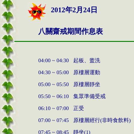
2012
年2月
24
日
八關齋戒期間作息表
04:00 ~ 04:30
起板、盥洗
04:30 ~ 05:00
原樓層運動
05:00 ~ 05:50
原樓層靜坐
05:50 ~ 06:10
集眾準備受戒
06:10 ~ 07:00
正受
07:00 ~ 07:45
原樓層經行
(
非時食飲料
)
07:45 ~ 08:45
靜坐
(1)