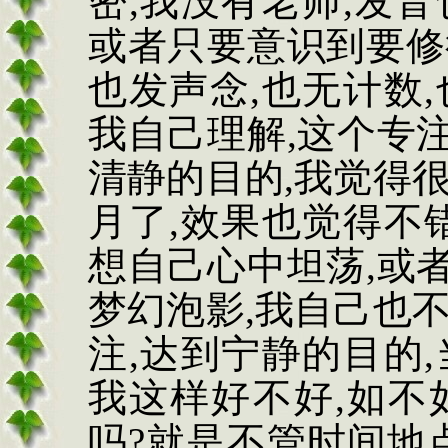
密
,
我没有老师
,
发音
或者只要意识到要修
也发声念
,
也无计数
,
我自己理解
,
这个专
清静的目的
,
我觉得
月了
,
效果也觉得不
想自己心中坦荡
,
或
梦幻泡影
,
我自己也
注
,
达到宁静的目的
,
我这样好不好
,
如不
吗
?
就是不管时间地