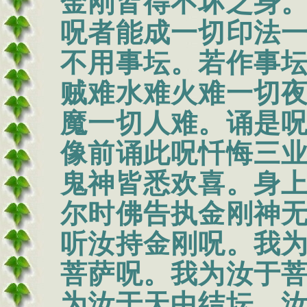
金刚皆得不坏之身
呪者能成一切印法
不用事坛。若作事
贼难水难火难一切
魔一切人难。诵是
像前诵此呪忏悔三
鬼神皆悉欢喜。身
尔时佛告执金刚神
听汝持金刚呪。我
菩萨呪。我为汝于
为汝于天中结坛。