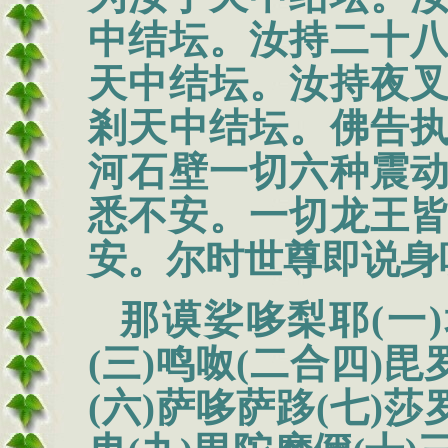
中结坛。汝持二十
天中结坛。汝持夜
剎天中结坛。佛告
河石壁一切六种震
悉不安。一切龙王
安。尔时世尊即说身
那谟娑哆梨耶(一
(三)鸣呶(二合四)
(六)萨哆萨跢(七)