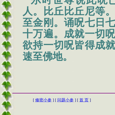
人。比丘比丘尼等
至金刚。诵呪七日
十万遍。成就一切
欲持一切呪皆得成
速至佛地。
[
修密小参
] [
问题小参
] [
首 页
]