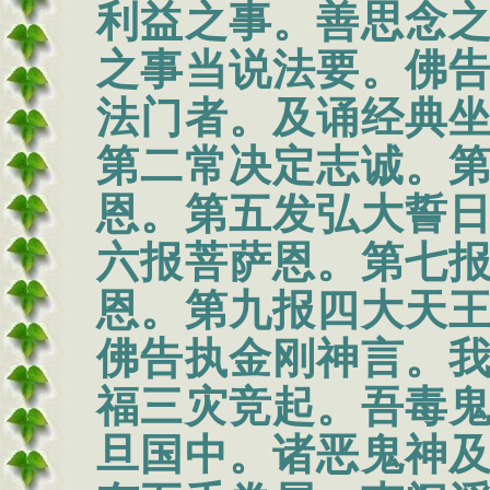
利益之事。善思念
之事当说法要。佛
法门者。及诵经典
第二常决定志诚。
恩。第五发弘大誓
六报菩萨恩。第七
恩。第九报四大天
佛告执金刚神言。
福三灾竞起。吾毒
旦国中。诸恶鬼神