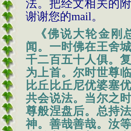
法。把经文相关的
谢谢您的
mail
。
《佛说大轮金刚
闻。一时佛在王舍
千二百五十人俱。
为上首。尔时世尊
比丘比丘尼优婆塞
共会说法。当尔之
尊般涅盘后。总持
神。善哉善哉。汝