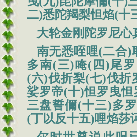
曳(九)毘陀摩儞(十)
二)悉陀羯梨怛焰(十三
大轮金刚陀罗尼心
南无悉咥哩(二合)
多南(三)唵(四)尾
(六)伐折梨(七)伐折
娑罗帝(十)怛罗曳怛
三盘誓儞(十三)多
(丁以反十五)哩焰莎诃
尔时世尊说此呪