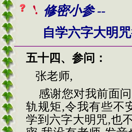
修密小参 --
自学六字大明咒
五十四
、
参问：
张老师
,
感谢您对我前面问
轨规矩
,
令我有些不
学到六字大明咒
,
也