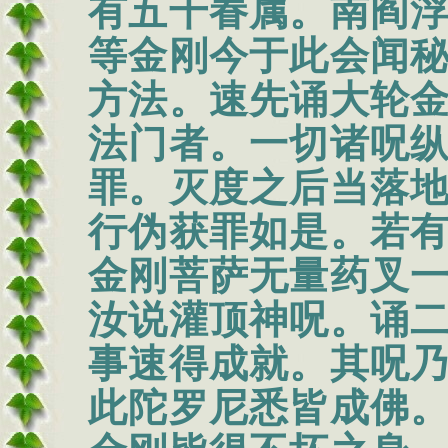
有五千眷属。南阎
等金刚今于此会闻
方法。速先诵大轮
法门者。一切诸呪
罪。灭度之后当落
行伪获罪如是。若
金刚菩萨无量药叉
汝说灌顶神呪。诵
事速得成就。其呪
此陀罗尼悉皆成佛