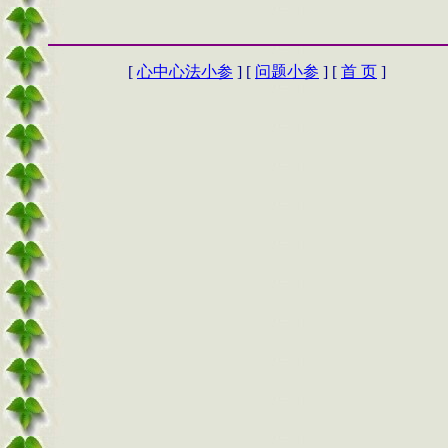
[
心中心法小参
] [
问题小参
] [
首 页
]