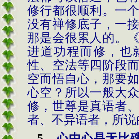
修行都很顺利。一
没有禅修底子，一
那是会很累人的。
进道功程而修，也
性、空法等四阶段
空而悟自心，那要
心空？所以一般大
修，世尊是真语者
者、不异语者，所说
5.
心中心是无比