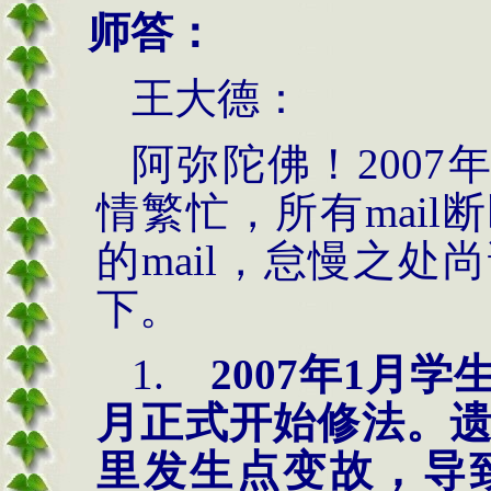
师答：
王大德：
阿弥陀佛！
2007
情繁忙，所有
mail
断
的
mail
，怠慢之处尚
下。
1.
2007
年
1
月学
月正式开始修法。
里发生点变故，导