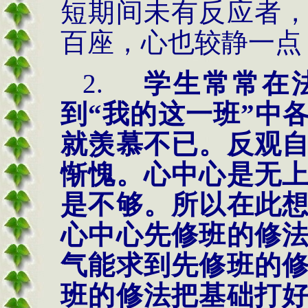
短期间未有反应者
百座，心也较静一点
2.
学生常常在
到
“
我的这一班
”
中
就羡慕不已。反观
惭愧。心中心是无
是不够。所以在此
心中心先修班的修
气能求到先修班的
班的修法把基础打