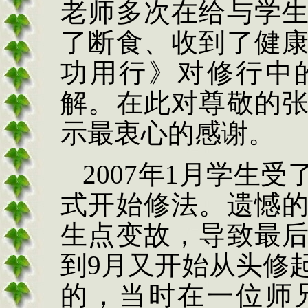
老师多次在给与学
了断食、收到了健
功用行》对修行中
解。在此对尊敬的
示最衷心的感谢。
2007
年
1
月学生受
式开始修法。遗憾
生点变故，导致最
到
9
月又开始从头修
的，当时在一位师