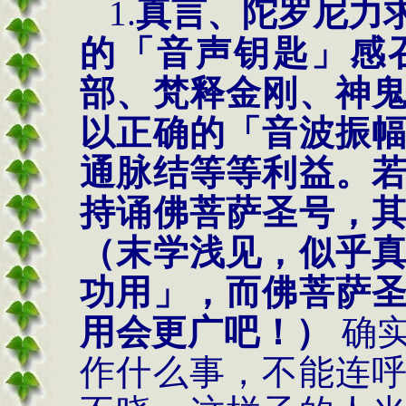
1.
真言、陀罗尼力
的「音声钥匙」感
部、梵释金刚、神
以正确的「音波振
通脉结等等利益。
持诵佛菩萨圣号，
（末学浅见，似乎
功用」，而佛菩萨
用会更广吧！）
确
作什么事，不能连