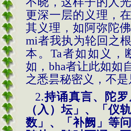
不晓，这样子的人
更深一层的义理，
其义理，如阿弥陀
mi
者我执为轮回之
本。
Ta
者如如义，
如，
bha
者让此如如
之悉昙秘密义，不是
2.
持诵真言、陀罗
（入）坛」、「仪
数」、「补阙」等