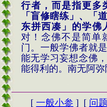
行者，而是指更多
「盲修瞎练」、「
东拼西凑」的学佛
对！念佛不是简单
门。一般学佛者就
能无学习妄想念佛
能得利的。南无阿弥
[
一般小参
] [
问