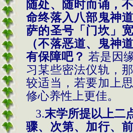
随处、随时而诵，
命终落入八部鬼神
萨的圣号「门坎」
（不落恶道、鬼神
有保障吧？
若是因缘
习某些密法仪轨，
较适当，若要加上
修心养性上更佳。
3.
末学所提以上二
骤、次第、加行、