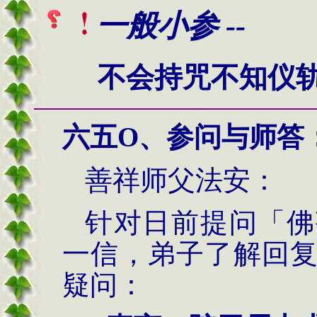
一般小参 --
不会持咒不知仪
六
五O
、
参问与
师答
善祥师父法安：
针对日前提问「佛
一信，弟子了解回
疑问：