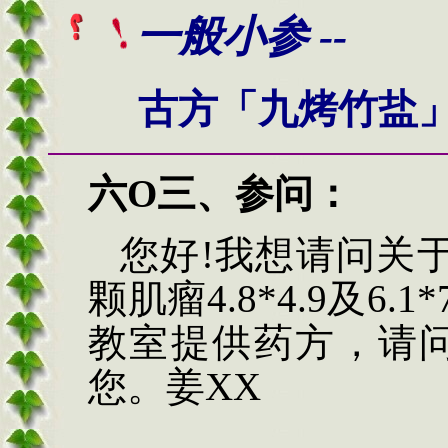
一般小参 --
古方「九烤竹盐」
六
O三
、
参问
：
您好
!
我想请问关
颗肌瘤
4.8*4.9
及
6.1*
教室提供药方，请
您。姜
XX