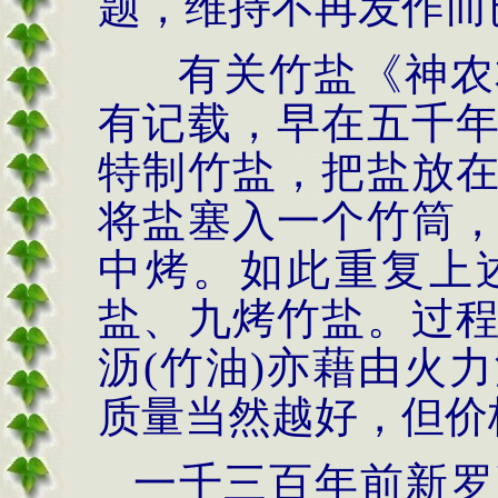
题，维持不再发作而
有关竹盐《神农
有记载，早在五千
特制竹盐，把盐放
将盐
塞入一个竹筒
中烤。如此重复上
盐、九烤竹盐。过
沥
(
竹油
)
亦藉由火力
质量当然越好，但价
一千三百年前新罗