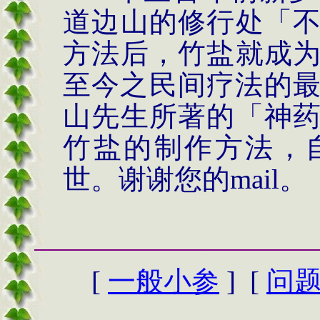
道边山的修行处「
方法后，竹盐就成
至今之民间疗法的
山
先生所著的「神
竹盐的制作方法，
世。谢谢您的
mail
。
[
一般小参
] [
问