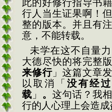
此的好修行指导书
行人当生证果啊！
整的版本。并且有
意，不能转载。
未学在这不自量力
大德尽快的将完整
来修行
」这篇文章
以取消「
没有经过
载
」
。
这句话？我
行的人心理上会造成