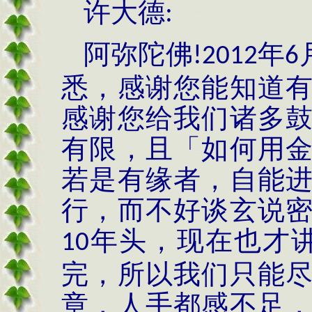
许大德
:
阿弥陀佛
年
!
2012
6
悉，感谢您能知道
感谢您给我们诸多
有限，且「如何用
若是有缘者，自能
行，而不好谈玄说
年头，现在也才
10
完，所以我们只能
章，人手都感不足