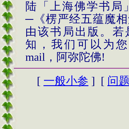
陆「上海佛学书局
─《楞严经五蕴魔相
由该书局出版。若
知，我们可以为您
mail
，阿弥陀佛
!
[
一般小参
] [
问