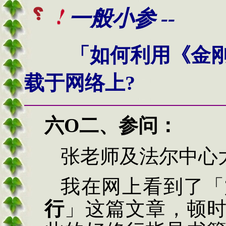
一般小参 --
「如何利用《金
载于网络上?
六
O二
、
参问
：
张
老师及法尔中心
我在网上看到了「
行
」这篇文章，顿