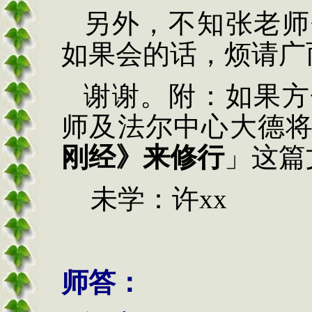
另外，不知
张
老师
如果会的话，烦请广
谢谢。附：如果方
师及法尔中心大德
刚经》来修行
」这篇
未学：许
xx
师答：