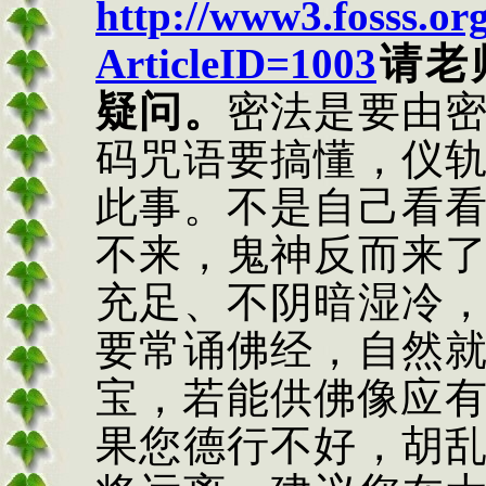
http://www3.fosss.o
ArticleID=1003
请老
疑问。
密法是要由
码咒语要搞懂，仪
此事。不是自己看
不来，鬼神反而来
充足、不阴暗湿冷
要常诵佛经，自然
宝，若能供佛像应
果您德行不好，胡