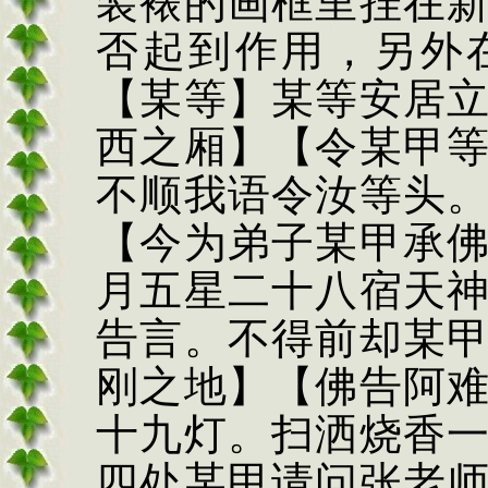
装裱的画框里挂在
否起到作用，另外
【某等】某等安居
西之厢】【令某甲
不顺我语令汝等头
【今为弟子某甲承
月五星二十八宿天
告言。不得前却某
刚之地】【佛告阿
十九灯。扫洒烧香
四处某甲请问张老