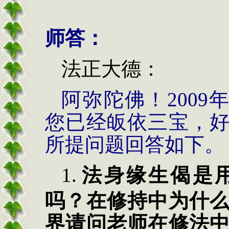
师答：
法正大德：
阿弥陀佛！
2009
您已经皈依三宝，
所提问题回答如下。
1.
法身缘生偈是
吗？在修持中为什
界请问老师在修法