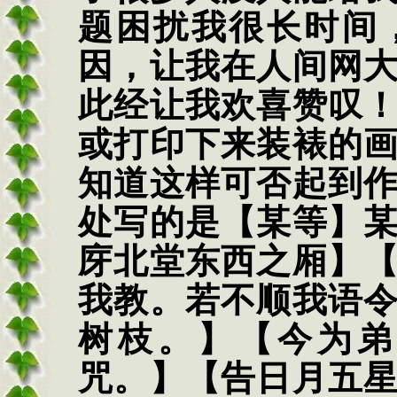
题困扰我很长时间
因，让我在人间网
此经让我欢喜赞叹
或打印下来装裱的
知道这样可否起到
处写的是【某等】
庌北堂东西之厢】
我教。若不顺我语
树枝。】【今为弟
咒。】【告日月五