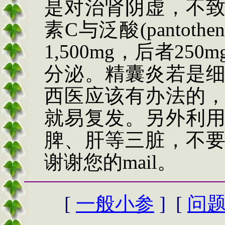
是对治肾阴虚，不
素
C
与泛酸
(pantothen
1,500m
g
，后者
250m
分泌。精囊炎若是
西医应该有办法的
就易复发。另外利
脾、肝等三脏，不
谢谢您的
mail
。
[
一般小参
] [
问