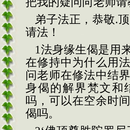
把我的疑问向老师请
弟子法正，恭敬
.
顶
请法！
1
法身缘生偈是用
在修持中为什么用
问老师在修法中结
身偈的解界梵文和
吗，可以在空余时
偈吗。