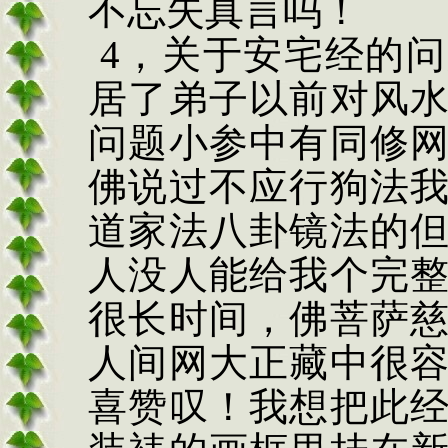
不忘失真言吗！
4
，关于安宅经的问
居了弟子以前对风
问题小参中有同修
佛说过不应行狗法
道家法八卦镜法的
人没人能给我个完
很长时间，佛菩萨
人间网大正藏中很
喜赞叹！我想把此