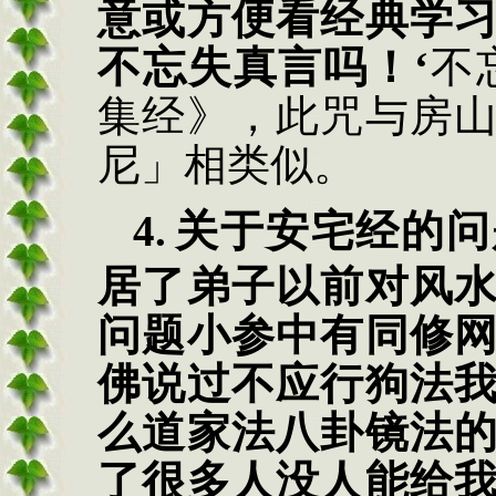
意或方便看经典学
不忘失真言吗！
‘
不
集经》，此咒与房
尼」相类似。
4
.
关于安宅经的问
居了弟子以前对风
问题小参中有同修
佛说过不应行狗法
么道家法八卦镜法
了很多人没人能给