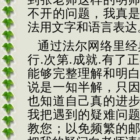
不开的问题，我真
法用文字和语言表达
通过法尔网络里经
行
.
次第
.
成就
.
有了正
能够完整理解和明
说是一知半解，只
也知道自己真的进
我把遇到的疑难问
教您；以免频繁的