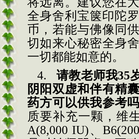
将远离。建议您在
全身舍利宝箧印陀
币，若能与佛像同
切如来心秘密全身
一切都能如意的。
4.
请教老师我
35
阴阳双虚和伴有精
药方可以供我参考
质要补充一颗，维
A(8,000 IU)
、
B6(
20