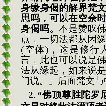
身缘身偈的解界梵
思吗，可以在空余
身偈吗。
不是赞叹
点，一切法都从因
(
空体
)
，这是修行
言，此也可以说是
法从缘起，如来说
门说。」后面梵文与
2.
“
佛顶尊胜陀罗