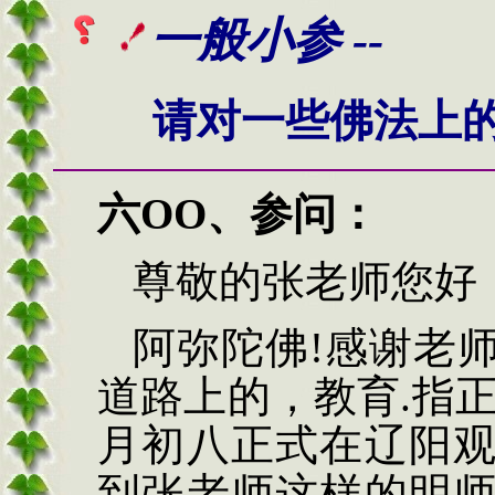
一般小参 --
请对一些佛法上的
六
OO
、
参问
：
尊敬的
张
老师您好
阿弥陀佛
!
感谢老
道路上的，教育
.
指
月初八正式在辽阳
到张老师这样的明