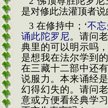
2‘
佛顶尊胜陀罗尼
是对修此法灌顶者说
3
在修持中；
‘
不忘
诵此陀罗尼
。请问
典里的可以明示吗
是想我在法尔学到
在三藏十二部中还
说服力。本来诵经
幻得幻失的。请问
意或方便看经典学