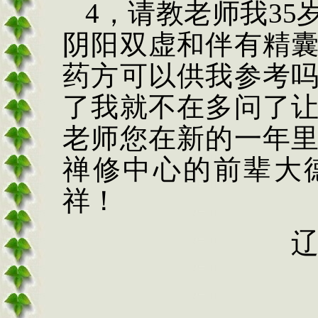
4
，请教老师我
35
阴阳双虚和伴有精
药方可以供我参考
了我就不在多问了
老师您在新的一年
禅修中心的前辈大
祥！
辽