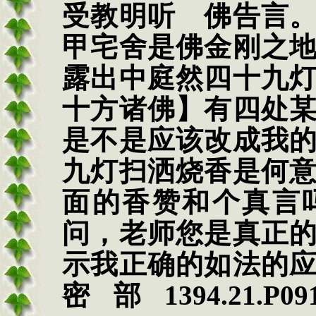
受教明听 佛告言
甲宅舍是佛金刚之
露出中庭然四十九
十方诸佛】有四处
是不是应该改成我
九灯扫洒烧香是何
面的香赞和个真言
问，老师您是真正
示我正确的如法的
密部
1394.21.