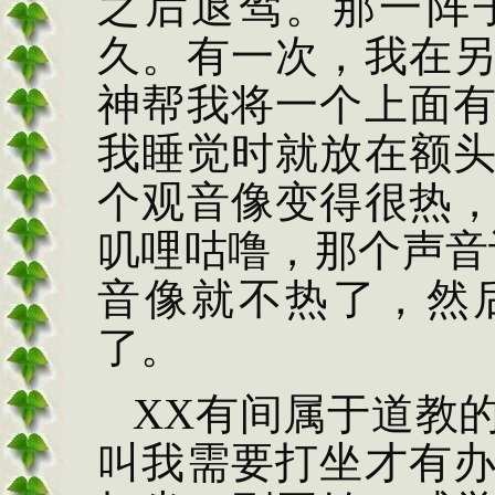
之后退驾。那一阵
久。有一次，我在
神帮我将一个上面
我睡觉时就放在额
个观音像变得很热
叽哩咕噜，那个声音
音像就不热了，然
了。
XX
有间属于道教
叫我需要打坐才有