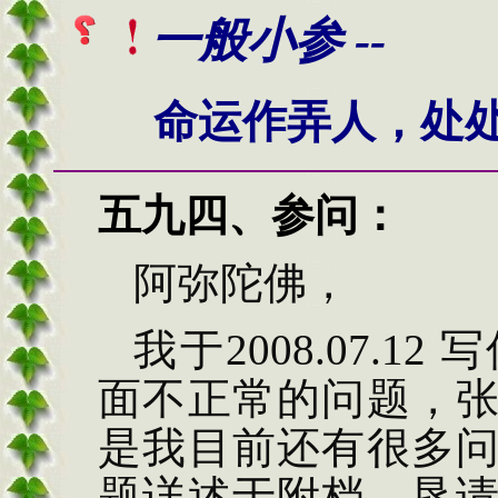
一般小参 --
命运作弄人，处处
五九四
、
参问
：
阿弥陀佛，
我于
2008.07.12
写
面不正常的问题，
是我目前还有很多
题详述于附档，恳