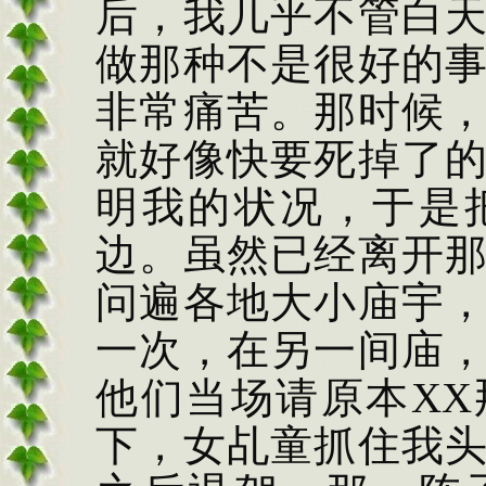
后，我几乎不管白
做那种不是很好的
非常痛苦。那时候
就好像快要死掉了
明我的状况，于是
边。虽然已经离开
问遍各地大小庙宇
一次，在另一间庙
他们当场请原本
XX
下，女乩童抓住我