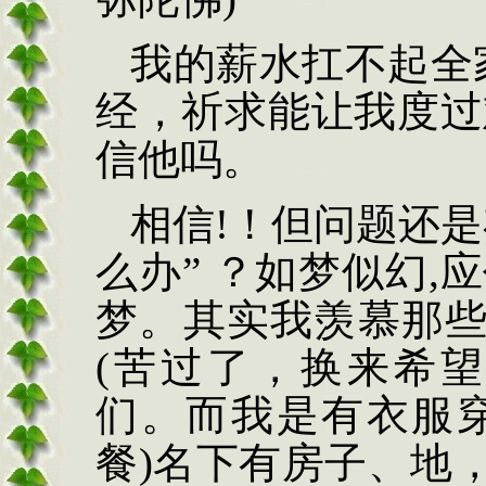
我的薪水扛不起全
经，祈求能让我度过
信他吗。
相信
!
！但问题还是
么办
”
？如梦似幻
,
应
梦。其实我羡慕那
(
苦过了，换来希
们。而我是有衣服
餐
)
名下有房子、地