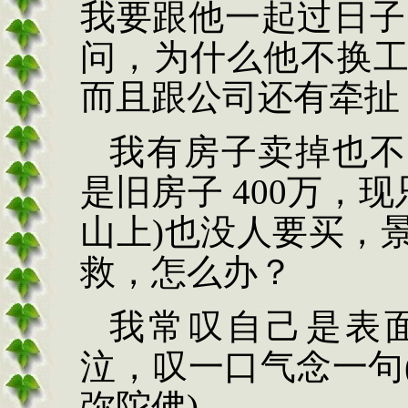
我要跟他一起过日子
问，为什么他不换
而且跟公司还有牵扯
我有房子卖掉也不
是旧房子
400
万，现
山上
)
也没人要买，
救，怎么办？
我常叹自己是表
泣，叹一口气念一句
弥陀佛
)