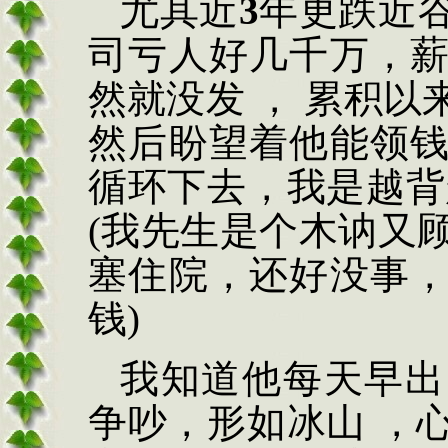
尤其近
3
年更跌近
司亏人好几千万，
然就没发
，
累积以
然后盼望着他能领
循环下去，我是越背
(
我先生是个木讷又
塞住院，还好没事
钱
)
我知道他每天早出
争吵，形如冰山
，