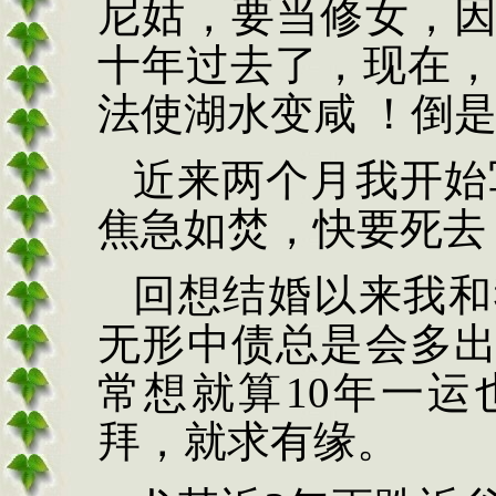
尼姑，要当修女，
十年过去了，现在
法使湖水变咸
！倒
近来两个月我开始
焦急如焚，快要死去
回想结婚以来我
和
无形中债总是会多
常想就算
10
年一运
拜，就求有缘。