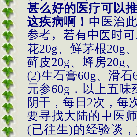
甚么好的医疗可以
这疾病啊！
中医治
参考，若有中医时可
花
20g
、鲜茅根
20g
藓皮
20g
、蜂房
20g
(2)
生石膏
60g
、滑石
元参
60g
，以上五味
阴干，每日
2
次，每
要寻找大陆的中医
(
已往生
)
的经验谈，