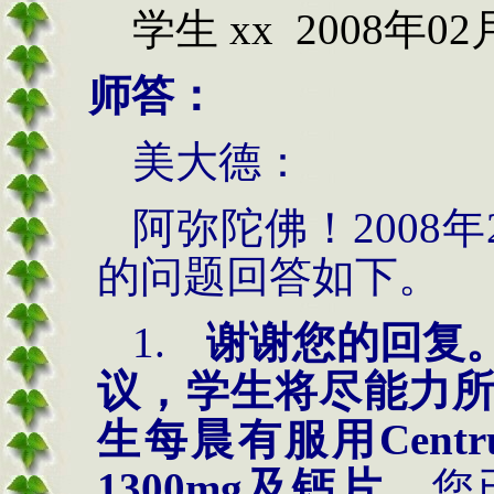
学生
xx
2008年0
2
师答：
美大德：
阿弥陀佛！
2008
年
的问题回答如下。
1.
谢谢您的回复
议，学生将尽能力
生每晨有服用
Cent
1300mg
及钙片。
您