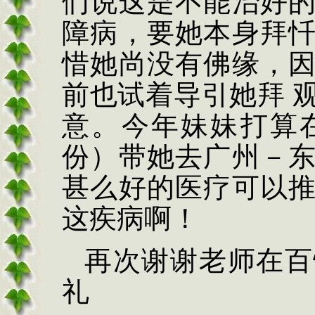
们说这是不能治好
障病，要她本身拜
惜她尚没有佛缘，
前也试着导引她拜
意。今年妹妹打算
份）带她去广州－
甚么好的医疗可以
这疾病啊！
再次谢谢老师在百
礼