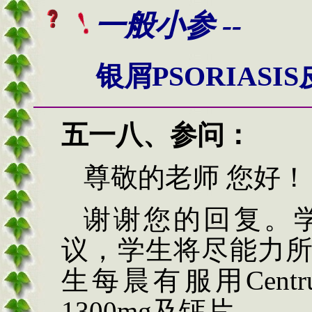
一般小参 --
银屑PSORIAS
五一
八
、
参问
：
尊敬的老师
您好！
谢谢您的回复。
议，学生将尽能力
生每晨有服用
Cent
1300mg
及钙片。