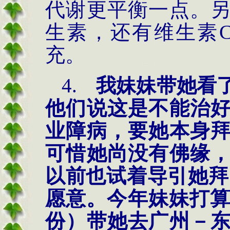
代谢更平衡一点。
生素，还有维生素
充。
4.
我妹妹带她看
他们说这是不能治
业障病，要她本身
可惜她尚没有佛缘
以前也试着导引她拜
愿意。今年妹妹打
份）带她去广州－