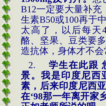
B12
一定要大量补充
生素
B50
或
100
再于
太高了，以后每天
酪、坚果、豆类要
造抗体，身体才不会
2.
学生在此跟
景。我是印度尼西
素，后来印度尼西
在‘
98
那一年离开家