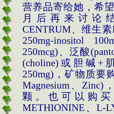
营养品寄给她，希
月后再来讨论
CENTRUM
、维生素
250mg-inositol 100
250mcg)
、泛酸
(pant
(choline)
或胆碱
+
250mg)
，矿物质要
Magnesium
、
Zinc)
颗。也可以购买
METHIONINE
、
L-L