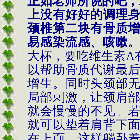
正如老师所说的吧，
上没有好好的调理
颈椎第二块有骨质
易感染流感、咳嗽
大杯，要吃维生素
A
以帮助骨质代谢最
增生。同时头颈部
局部刺激，让颈肩
就会慢慢的不见。
就可以垫着肩背下
在上面，这样躺卧