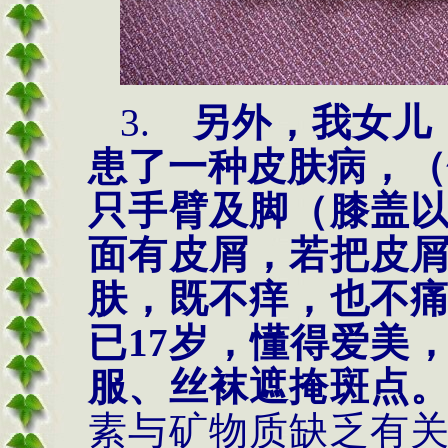
3.
另外，我女儿
患了一种皮肤病，（
只手臂及脚（膝盖
面有皮屑，若把皮
肤，既不痒，也不
已
17
岁，懂得爱美
服、丝袜遮掩斑点
素与矿物质缺乏有