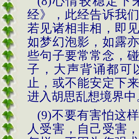
(8)
心情较稳定下
经》，此经告诉我
若见诸相非相，即
如梦幻泡影，如露
些句子要常常念，
子，大声背诵都可
止，或不能安定下
进入胡思乱想境界中
(9)
不要有害怕这
人受害，自己受害