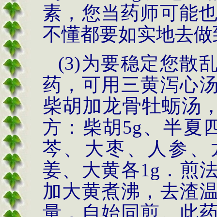
素，您当药师可能
不懂都要如实地去做
(3)
为要稳定您散
药，可用三黄泻心
柴胡加龙骨牡蛎汤
方：柴胡
5g
、半夏
芩、大枣、人参、
姜、大黄各
1g
．煎
加大黄煮沸，去渣
量，自始同煎。此