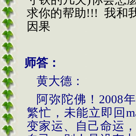
求你的帮助
!!!
我和
因果
师答：
黄大德：
阿弥陀佛！
2008
繁忙，未能立即回
m
变家运、自己命运