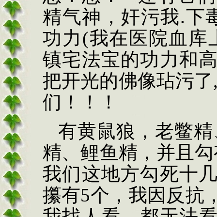
精气神，奸污我
.
下
功力
(
我在医院血库
镇宅法宝的功力和
把开光的佛像玷污了
们！！！
有黄鼠狼，老鳖精
精、鲤鱼精，并且勾
我们这地方勾死十
攥有
5
个，我因反抗
我找人看，都无法