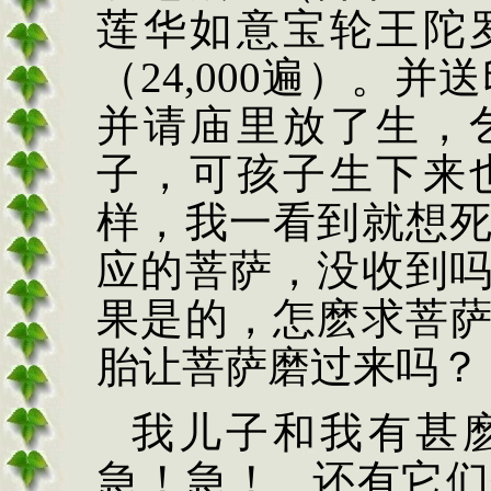
莲华如意宝轮王陀
（
24,000
遍）。并送
并请庙里放了生，
子，可孩子生下来
样，我一看到就想
应的菩萨，没收到
果是的，怎麽求菩
胎让菩萨磨过来吗？
我儿子和我有甚
急！急！
还有它们