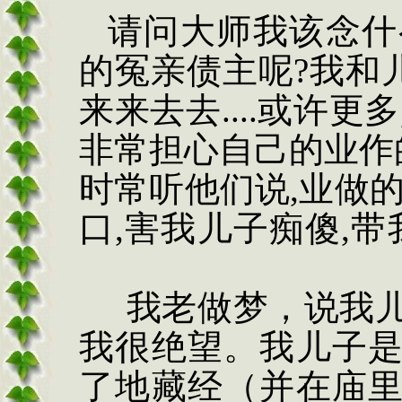
请问大师我该念什
的冤亲债主呢
?
我和
来来去去
....
或许更多
非常担心自己的业作
时常听他们说
,
业做
口
,
害我儿子痴傻
,
带
我老做梦，说我
我很绝望。我儿子
了地藏经（并在庙