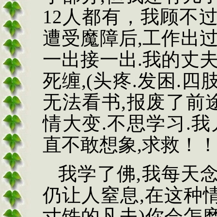
12
人都有，我顾不
遭受魔障后
,
工作出
一出接一出
.
我的丈
死缠
,(
头疼
.
发困
.
四
无法看书
,
报废了前
情大变
.
不思学习
.
我
直不敢想象
,
求救！
我学了佛
,
我每天
仍让人窒息
,
在这种
寸铁的凡夫
)
你会怎