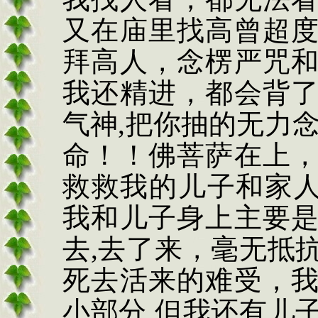
又在庙里找高曾超
拜高人，念楞严咒
我还精进，都会背
气神
,
把你抽的无力
命！！佛菩萨在上
救救我的儿子和家
我和儿子身上主要
去
,
去了来，毫无抵
死去活来的难受，
小部分
,
但我还有儿