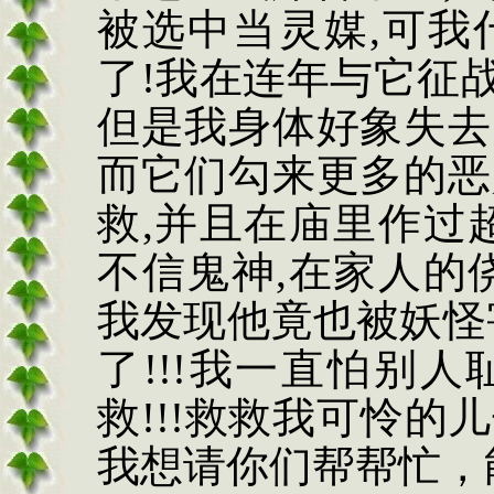
被选中当灵媒
,
可我
了
!
我在连年与它征
但是我身体好象失去
而它们勾来更多的恶
救
,
并且在庙里作过
不信鬼神
,
在家人的
我发现他竟也被妖怪
了
!!!
我一直怕别人
救
!!!
救救我可怜的儿
我想请你们帮帮忙，