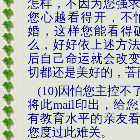
怎样，不因为您强
您心越看得开，不
婚，这样您能看得
么，好好依上述方
后自己命运就会改
切都还是美好的，菩
(10)
因怕您主控不
将此
mail
印出，给您
有教育水平的亲友
您度过此难关。