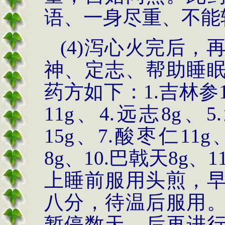
语、一身尽重、不能
(4)
泻心火完后，
神、定志、帮助睡
药方如下：
1.
吉林参
11g
、
4.
远志
8g
、
5.
15g
、
7.
酸枣仁
11g
8g
、
10.
巴戟天
8g
、
11
上睡前服用头煎，
八分，待温后服用
暂停数天，后再进