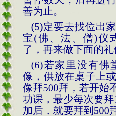
善为止。
(5)
定要去找位出
宝
(
佛、法、僧
)
仪
了，再来做下面的礼
(6)
若家里没有佛
像，供放在桌子上
像拜
500
拜，若开始
功课，最少每次要拜
加后，就要拜到
500