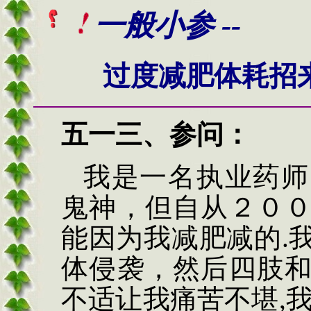
一般小参 --
过度减肥体耗招
五一三
、
参问
：
我是一名执业药师
鬼神，但自从２０
能因为我减肥减的
.
体侵袭，然后四肢
不适让我痛苦不堪
,