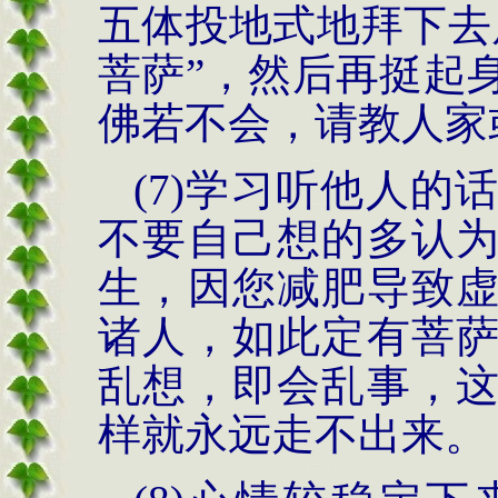
五体投地式地拜下去
菩萨
”
，然后再挺起
佛若不会，请教人家
(7)
学习听他人的
不要自己想的多认
生，因您减肥导致
诸人，如此定有菩
乱想，即会乱事，
样就永远走不出来。