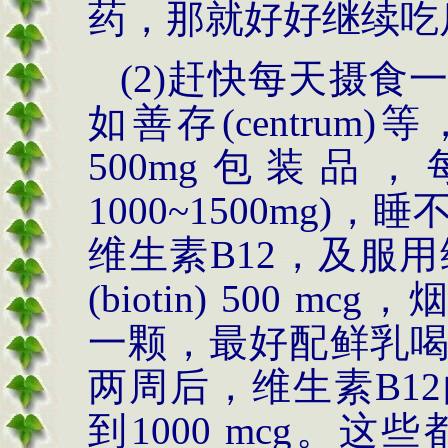
药，那就好好继续吃
(2)
赶快每天摄食
如善存
(centrum)
等
500mg
包装品，
1000~1500mg)
，睡
维生素
B12
，及服用
(biotin) 500 mcg
，
一颗，最好配鲜乳
两周后，维生素
B12
到
1000 mcg
。这些