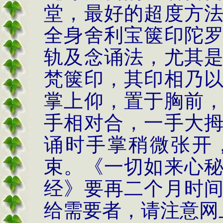
堂，最好的超度方
全身舍利宝箧印陀
轨及念诵法，尤其
梵箧印，
其印相乃
掌上仰，置于胸前
手相对合，一手大
诵时手掌稍微张开
束。
《一切如来心
经》要再二个月时
给需要者，请注意网