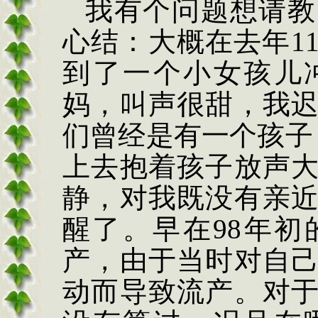
我有个问题想请教
心结：大概在去年
1
到了一个小女孩儿
妈，叫声很甜，我
们曾经是有一个孩子
上去抱着孩子放声
静，对我既没有亲
醒了。早在
98
年初
产，由于当时对自
动而导致流产。对