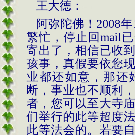
王大德：
阿弥陀佛！
2008
年
繁忙，停止回
mail
已
寄出了，相信已收
孩事，真假要依您
业都还如意，那还
断，事业也不顺利
者，您可以至大寺
们举行的此等超度
此等法会的。若要