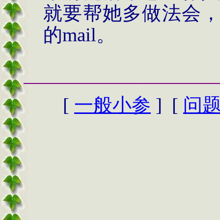
就要帮她多做法会
的
mail
。
[
一般小参
] [
问