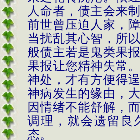
人命者，债主会来
前世曾压迫人家，
当扰乱其心智，所
般债主若是鬼类果
果报让您精神失常
神处，才有方便得
神病发生的缘由，
因情绪不能舒解，
调理，就会遗留良
态。