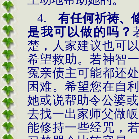
4.
有任何祈祷、
是我可以做的吗？
楚，人家建议也可
希望救助。若神智
冤亲债主可能都还
困难。希望您在自
她或说帮助令公婆或
去找一出家师父做皈
能修持一些经咒，