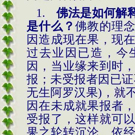
1.
佛法是如何解
是什么？
佛教的理
因造成现在果，现
过去业因已造，今
因，当业缘来到时
报；未受报者因已证
无生阿罗汉果)，就
因在未成就果报者
受报了，这样就可
果之轮转沉沦。依