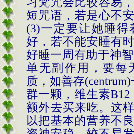
习梵咒会比较容易
短咒语，若是心不
(3)一定要让她睡
好，若不能安睡有
好睡一周有助于神智
单无副作用，
要每
质，如善存
(centrum)
群一颗，维生素
B12 
额外去买来吃。这
以把基本的营养不
资神安稳，较不易