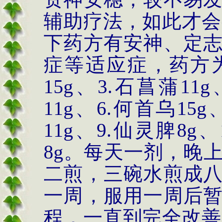
辅助疗法，如此才会
下药方有安神、定
症等适应症，药方
15g
、
3.
石菖蒲
11g
11g
、
6.
何首乌
15g
11g
、
9.
仙灵脾
8g
、
8g
。每天一剂，晚
二煎，三碗水煎成
一周，服用一周后
程，一直到完全改善