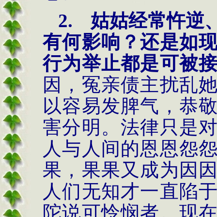
2.
姑姑经常忤逆
有何影响？还是如
行为举止都是可被
因，冤亲债主扰乱
以容易发脾气，恭
害分明。法律只是
人与人间的恩恩怨
果，果果又成为因
人们无知才一直陷
陀说可怜悯者。现