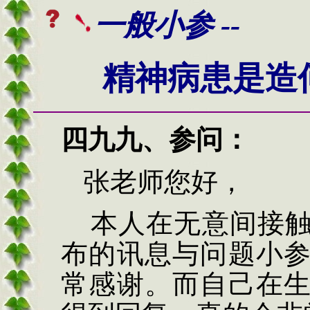
一般小参 --
精神病患是造
四九
九
、
参问
：
张老师您好，
本人在无意间接触
布的讯息与问题小
常感谢。而自己在