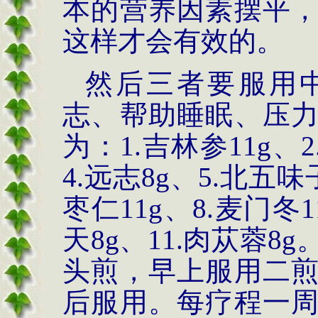
本的营养因素摆平
这样才会有效的。
然后三者要服用
志、帮助睡眠、压
为：
1.
吉林参
11g
、
2
4.
远志
8g
、
5.
北五味
枣仁
11g
、
8.
麦门冬
1
天
8g
、
11.
肉苁蓉
8g
头煎，早上服用二
后服用。每疗程一