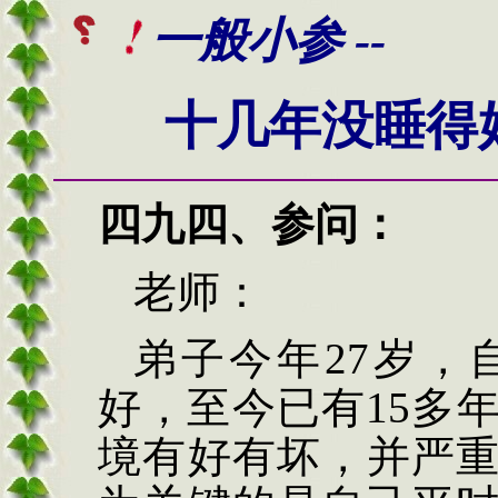
一般小参 --
十几年没睡得
四九
四
、
参问
：
老师：
弟子今年27岁，
好，至今已有15多
境有好有坏，并严