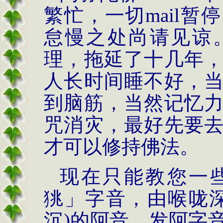
繁忙，一切
mail
暂停
怠慢之处尚请见谅
理，拖延了十几年
人长时间睡不好，
到脑筋，当然记忆
咒消灾，最好先要
才可以修持佛法。
现在只能教您一
狣
」字音，由喉咙
沉
)
的阿音，发阿字