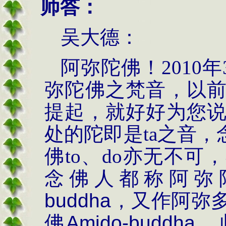
师答：
吴大德：
阿弥陀佛！
2010
年
弥陀佛之梵音，以
提起，就好好为您
处的陀即是
ta
之音，
佛
to
、
do
亦无不可，
念佛人都称阿弥
buddha
，又作阿弥
佛
Amido-buddha
。