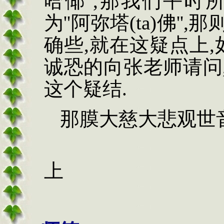
哈倻
'',
那我们平时
为
''
阿弥塔
(ta)
佛
'',
那
确些
,
就在这疑点上
,
诚恐的向张老师请问
这个疑结
.
那膜大慈大悲观世
上