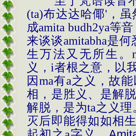
至于梵语读音
(ta)
布达达哈倻
'
，虽
成
amita budh2ya
等音
来谈谈
amitabha
是何
生万法又无所生。
义，
i
者根之意，以
因
ma
有
a
之义，故能
相，是胜义、是解
解脱，是为
ta
之义理
灭后即能得如如相
起初之
a
字义。
Amit