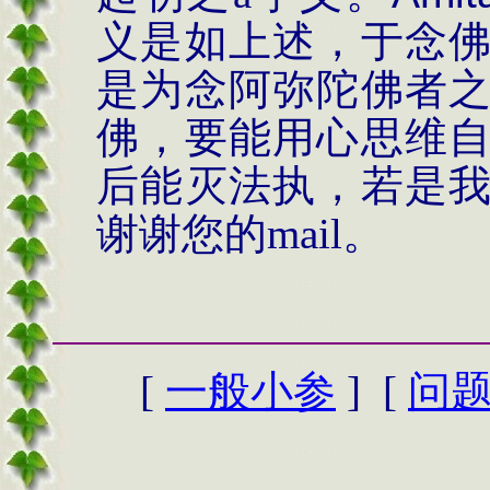
义是如上述，于念
是为念阿弥陀佛者
佛，要能用心思维
后能灭法执，若是
谢谢您的
mail
。
[
一般小参
] [
问