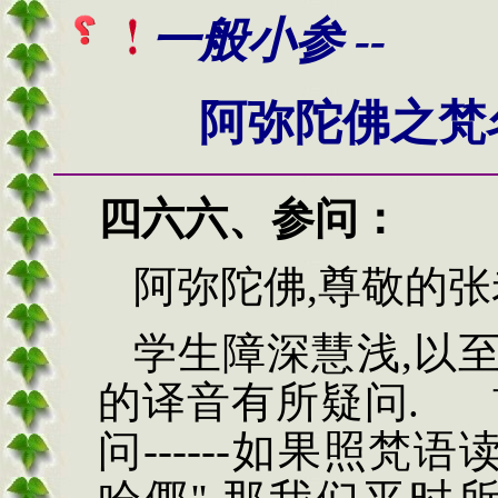
一般小参 --
阿弥陀佛之梵
四六六、
参问
：
阿弥陀佛
,
尊敬的张
学生障深慧浅
,
以
的译音有所疑问
.
问
------
如果照梵语