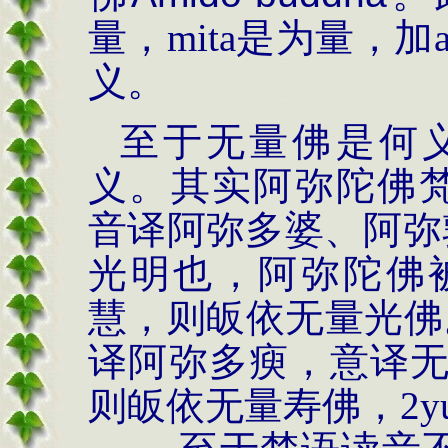
量，
mita
是为量，加
义。
至于无量佛是何
义。其实阿弥陀佛
音译阿弥多婆、阿弥
光明也，
阿弥陀佛
慧，则皈依无量光
译阿弥多瘐，意译
则皈依无量寿佛，
2y