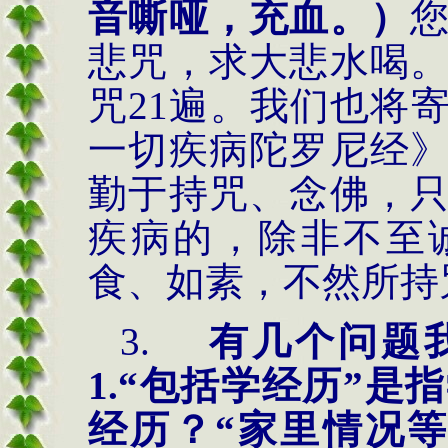
音嘶哑，充血。）
悲咒，求大悲水喝
咒
21遍。我们也将
一切疾病陀罗尼经
勤于持咒、念佛，
疾病的，除非不至
食、如素，不然所持
3.
有几个问题
1.
“包括学经历”是
经历？“家里情况