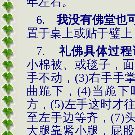
年左右。
6.
我没有佛堂也
置于桌上或贴于璧上
7.
礼佛具体过程
小棉被、或毯子，面
手不动，(3)右手
曲跪下，(4)当跪
方，(5)左手这时才
至左手边等齐，(7
大腿靠紧小腿，屁股