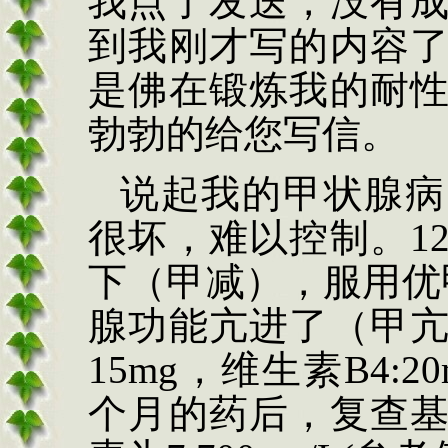
我点了发送，没有
到我刚才写的内容
是佛在锻炼我的耐
勃勃的给您写信。
说起我的甲状腺病
很坏，难以控制。
1
下（甲减），服用优
腺功能亢进了（甲
15mg
，维生素
B4:20
个月的药后，复查