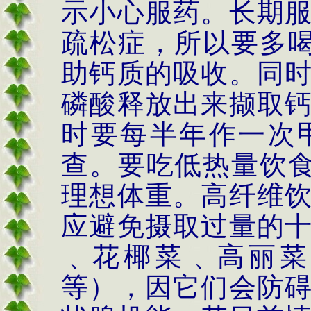
示小心服药。长期
疏松症，所以要多
助钙质的吸收。同
磷酸释放出来撷取
时要每半年作一次
查。要吃低热量饮
理想体重。高纤维
应避免摄取过量的
﹑花椰菜﹑高丽菜
等），因它们会防