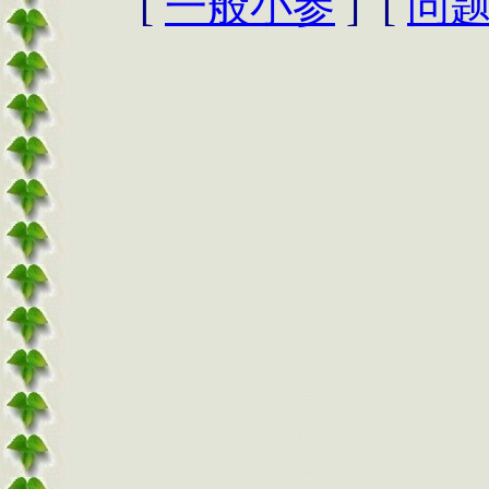
[
一般小参
] [
问