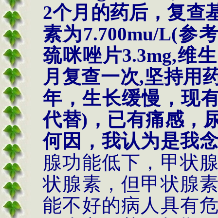
2
个月的药后，复查
素为
7.700mu/L(
参
巯咪唑片
3.3mg,
维生
月复查一次
,
坚持用
年，生长缓慢，现
代替
)
，已有痛感，
何因，我认为是我
腺功能低下，甲状
状腺素，但甲状腺
能不好的病人具有