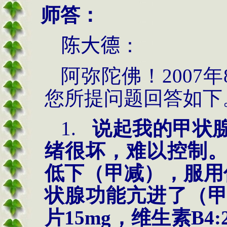
师答：
陈大德
：
阿弥陀佛！2007年
您所提问题回答如下
1.
说起我的甲状
绪很坏，难以控制
低下（甲减），服用
状腺功能亢进了（
片
15mg
，维生素
B4: