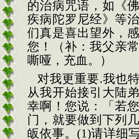
的治病咒语，如《
疾病陀罗尼经》等
们真是喜出望外，
您！（补：我父亲
嘶哑，充血。）
对我更重要.我也
从我开始接引大陆
幸啊！您说：「若
门，就要做到下列
皈依事。(1)请详