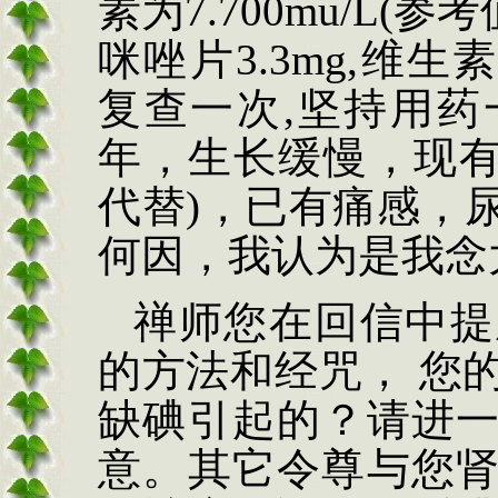
素为
7.700mu/L(
参考
咪唑片
3.3mg,
维生
复查一次
,
坚持用药
年，生长缓慢，现
代替
)
，已有痛感，
何因，我认为是我念
禅师您在回信中提
的方法和经咒，
您
缺碘引起的？请进
意。其它令尊与您