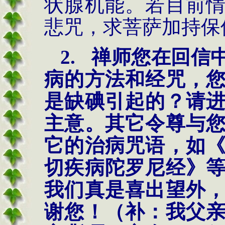
状腺机能。若目前
悲咒，求菩萨加持保
2.
禅师您在回信
病的方法和经咒，
是缺碘引起的？请
主意。其它令尊与
它的治病咒语，如
切疾病陀罗尼经》
我们真是喜出望外
谢您！（补：我父