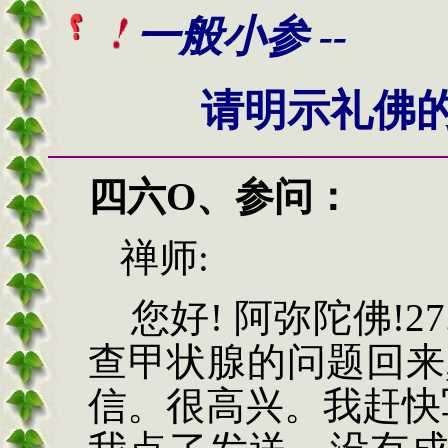
一般小参 --
请明示礼佛
四六O、
参问
：
禅师
:
您好
!
阿弥陀佛
!27
查甲状腺的问题回来
信。很高兴。我赶快