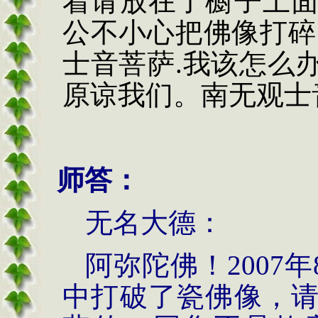
着请放在了橱子上
公不小心把佛像打碎
士音菩萨.我该怎么
原谅我们。南无观士
师答：
无名大德：
阿弥陀佛！2007年
中打破了瓷佛像，