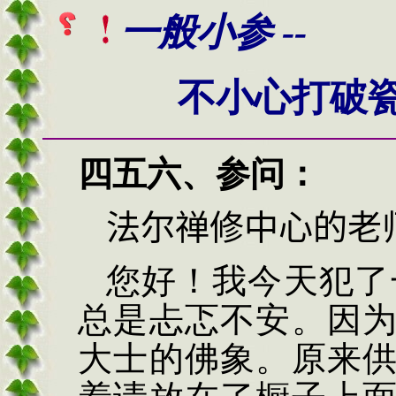
一般小参 --
不小心打破
四五六、
参问
：
法尔禅修中心的老
您好
！
我今天犯了
总是忐忑不安。因
大士的佛象。原来