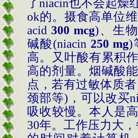
了
niacin
也不会起燥
ok的。摄食高单位
acid
300 mcg
)、生物
碱酸(
niacin
250 mg
高。又叶酸有累积
高的剂量。烟碱酸
点，若有过敏体质者
颈部等
)
，可以改买
n
吸收较慢。本人是
30
年。工作压力大，