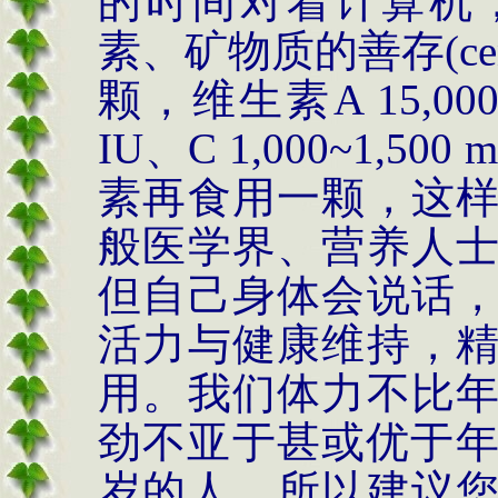
的时间对着计算机
素、矿物质的善存
(c
颗，维生素
A 15,000
IU
、
C 1,000~1,500 
素再食用一颗，这
般医学界、营养人
但自己身体会说话
活力与健康维持，
用。我们体力不比
劲不亚于甚或优于
岁的人。所以建议