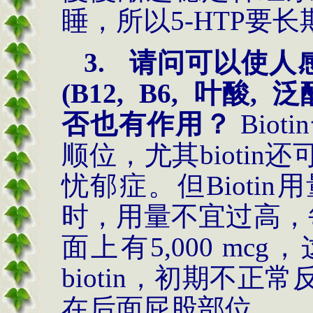
睡，所以5-HTP要
3.
请问可以使人
(B12, B6, 叶酸, 泛酸
否也有作用？
Biotin
顺位，尤其
biotin
还
忧郁症。但
Biotin
用
时，用量不宜过高，
面上有5,000 m
biotin
，初期不正常
在后面屁股部位。