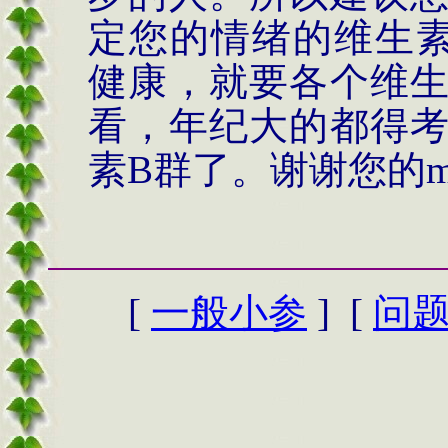
定您的情绪的维生
健康，就要各个维
看，年纪大的都得
素
B
群了。谢谢您的
m
[
一般小参
] [
问