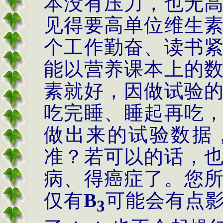
本没有压力，也无
见得要高单位维生
个工作勤奋、读书
能以营养课本上的
素就好，因做试验
吃完睡、睡起再吃
做出来的试验数据
准？若可以的话，
病、得癌症了。您
仅有
B
可能会有点
3