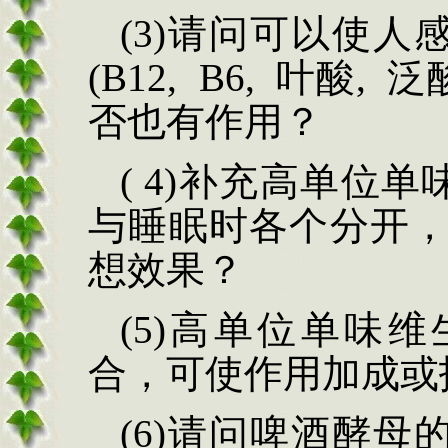
(
3)请问可以使人
(B12, B6, 叶酸, 泛酸
否也有作用？
(
4)补充高单位单
与睡眠时各个分开
想效果？
(
5)高单位单味
合，可使作用加成或
(
6)请问啤酒酵母