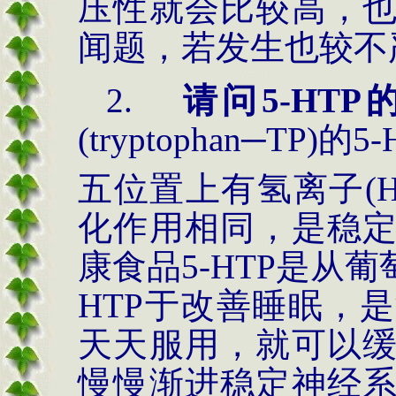
压性就会比较高，
闻题，若发生也较不
2.
请问
5-HT
(
tryptophan
─
TP
)的
五位置上有氢离子(
化作用相同，是稳
康食品5-HTP是从
HTP于改善睡眠，
天天服用，就可以
慢慢渐进稳定神经