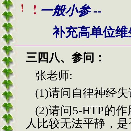
一般小参 --
补充高单位维
三
四八、
参问
：
张老师
:
(
1)请问自律神经
(
2)请问5-HTP
人比较无法平静，是