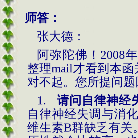
师答：
张大德：
阿弥陀佛！
2008
整理
mail
才看到本函
对不起。您所提问题
1.
请问自律神经
自律神经失调与消
维生素
B群缺乏有关