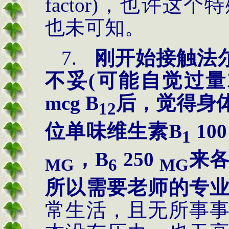
factor
)，也许这个
也未可知。
7.
刚开始接触法
不妥(可能自觉过量就
mcg B
后，觉得身
12
位单味维生素B
10
1
，B
250
来
M
G
6
M
G
所以需要老师的专
常生活，且无所事