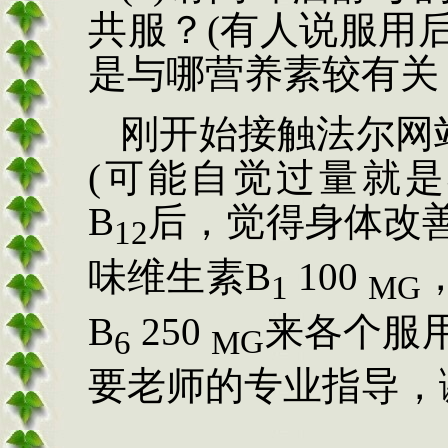
共服？(有人说服用
是与哪营养素较有关
刚开始接触法尔网
(可能自觉过量就是不好
B
后，觉得身体改
12
味维生素B
100
1
M
G
B
250
来各个服
6
M
G
要老师的专业指导，