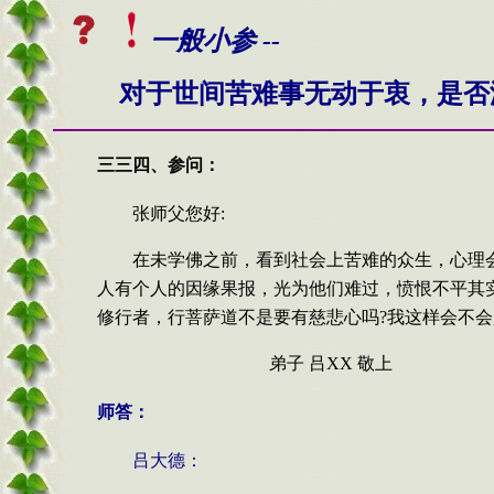
一般小参 --
对于世间苦难事无动于衷，是否
三三
四、
参问
：
张师父您好
:
在未学佛之前，看到社会上苦难的众生，心理
人有个人的因缘果报，光为他们难过，愤恨不平其
修行者，行菩萨道不是要有慈悲心吗
?
我这样会不会
弟子
吕
XX
敬上
师答：
吕大德：