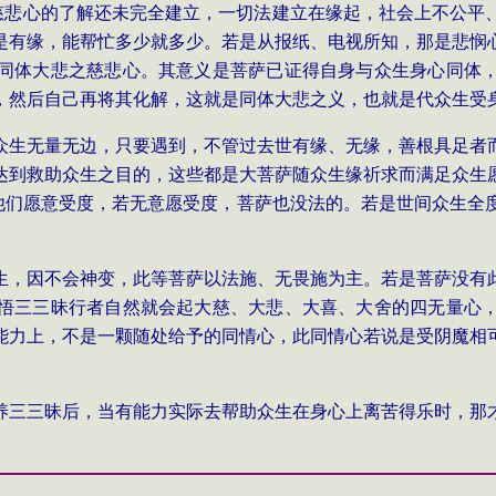
慈悲心的了解还未完全建立，一切法建立在缘起，社会上不公平
是有缘，能帮忙多少就多少。若是从报纸、电视所知，那是悲悯
同体大悲之慈悲心。其意义是菩萨已证得自身与众生身心同体
，然后自己再将其化解，这就是同体大悲之义，也就是代众生受
众生无量无边，只要遇到，不管过去世有缘、无缘，善根具足者
达到救助众生之目的，这些都是大菩萨随众生缘祈求而满足众生
他们愿意受度，若无意愿受度，菩萨也没法的。若是世间众生全
生，因不会神变，此等菩萨以法施、无畏施为主。若是菩萨没有
悟三三昧行者自然就会起大慈、大悲、大喜、大舍的四无量心
能力上，不是一颗随处给予的同情心，此同情心若说是受阴魔相
养三三昧后，当有能力实际去帮助众生在身心上离苦得乐时，那