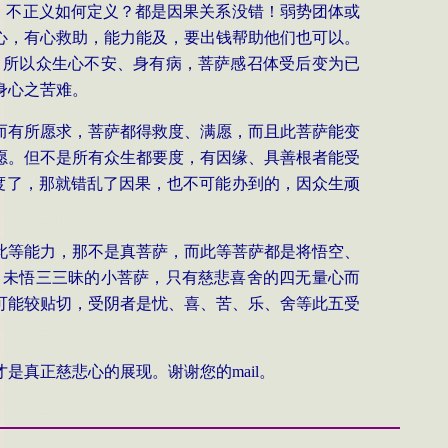
、不正义如何定义？都是因果关系没错！弱势团体或
心，有心救助，能力能及，要出钱帮助他们也可以。
，所以众生心不安、身有病，菩萨感召体受后变为已
身心之苦难。
而有所愿求，菩萨都得救度、满愿，而且此菩萨能变
愿。但不是所有众生都要度，有因缘、具善根者能受
度了，那就错乱了因果，也不可能办到的，因众生顽
此等能力，那不是真菩萨，而此等菩萨都是将悟空、
，未悟三三昧的小菩萨，只有慈悲喜舍的四无量心而
可能较贴切，受阴者是忧、喜、苦、乐、舍等此五受
才是真正慈悲心的展现。谢谢您的
mail
。