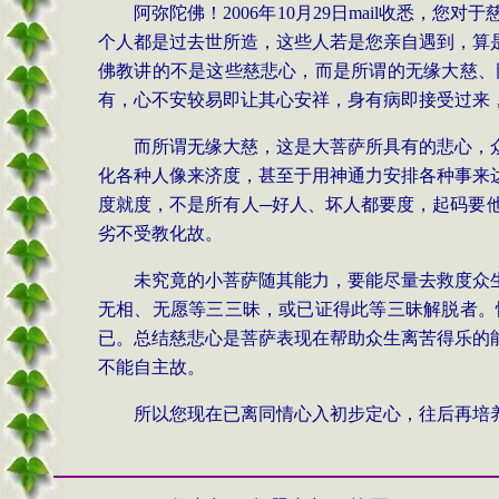
阿弥陀佛！
2006
年
10
月
29
日
mail
收悉，您对于
个人都是过去世所造，这些人若是您亲自遇到，算
佛教讲的不是这些慈悲心，而是所谓的无缘大慈、
有，心不安较易即让其心安祥，身有病即接受过来
而所谓无缘大慈，这是大菩萨所具有的悲心，
化各种人像来济度，甚至于用神通力安排各种事来
度就度，不是所有人─好人、坏人都要度，起码要
劣不受教化故。
未究竟的小菩萨随其能力，要能尽量去救度众
无相、无愿等三三昧，或已证得此等三昧解脱者。
已。总结慈悲心是菩萨表现在帮助众生离苦得乐的
不能自主故。
所以您现在已离同情心入初步定心，往后再培