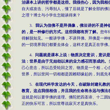
治课本上讲的哲学都是这些。我很伤心，因为我相
自大或攻击、污辱别人，懂了后就是了解全部的佛
之理？博士与小学生怎能谈得来？
3.
我认为信佛不是拜偶像，佛法讲的不是神
的，是一种修行的方式。这些我都有所了解。
您年
得解脱知见。一般讲学佛，不讲拜佛。拜佛是一种
的一切境界我们都要去体会，这样才是真正在学佛
4.
问题就是课本上说：物质决定意识，意识
法：世界是由于无始劫以来的业力感召而形成的。
己心意念，所以总受轮回之苦。物质是一个相，心
世界，所以世间一切相都是因赖耶缘起的，到底先
5.
在现代科学发达的今天，在破除封建礼教
教育。这点我很相信，并且我的生命将永远与佛法
这就是何以要学佛的道理。佛陀把四圣谛、十二因
正的快乐可言，所以世尊说寂灭才是真快乐。