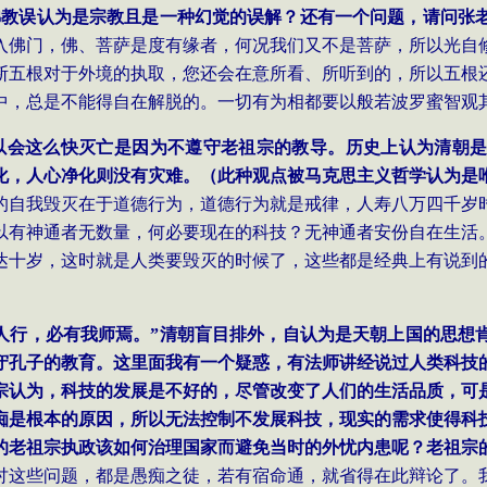
佛教误认为是宗教且是一种幻觉的误解？还有一个问题，请问张
入佛门，佛、菩萨是度有缘者，何况我们又不是菩萨，所以光自
断五根对于外境的执取，您还会在意所看、所听到的，所以五根
中，总是不能得自在解脱的。一切有为相都要以般若波罗蜜智观
以会这么快灭亡是因为不遵守老祖宗的教导。历史上认为清朝
化，人心净化则没有灾难。（此种观点被马克思主义哲学认为是
的自我毁灭在于道德行为，道德行为就是戒律，人寿八万四千岁
以有神通者无数量，何必要现在的科技？无神通者安份自在生活
达十岁，这时就是人类要毁灭的时候了，这些都是经典上有说到
三人行，必有我师焉。”清朝盲目排外，自认为是天朝上国的思想
守孔子的教育。这里面我有一个疑惑，有法师讲经说过人类科技
宗认为，科技的发展是不好的，尽管改变了人们的生活品质，可
痴是根本的原因，所以无法控制不发展科技，现实的需求使得科
的老祖宗执政该如何治理国家而避免当时的外忧内患呢？老祖宗
讨这些问题，都是愚痴之徒，若有宿命通，就省得在此辩论了。