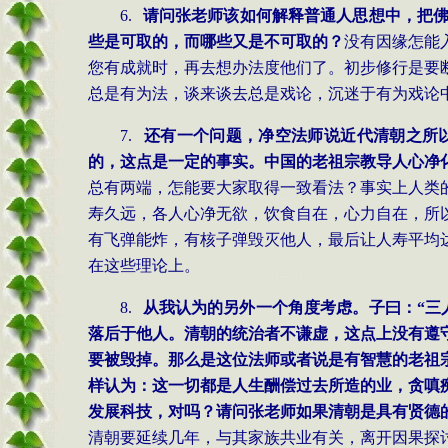
6.
请问张老师该如何解释普通人思想中，把
些是可取的，而哪些又是不可取的？
没有因缘怎能
您有成就时，再去想办法度他们了。初步修行是要
总是有为法，谈来谈去总是戏论，沉迷于有为戏论
7.
还有一个问题，净空法师说近代清朝之所
的，这点是一定的事实。中国的老祖宗教导人心净
总有两端，怎能要大家取得一致看法？事实上人类
寿久远，各人心净无欲，饮食自在，心力自在，所
有飞弹能炸，有核子弹毁灭他人，最后让人寿平均
在这些理论上。
8.
从我认为的另外一个角度考虑。子曰：
“
落后于他人。清朝的统治者不谦虚，这点上没有遵
要被毁掉。那么是这位法师或者说是有智慧的老祖
样认为：这一切都是人生酬偿过去所造的业，贪嗔
发展科技，对吗？请问
张老师如果清朝是具有贤德
清朝要延续几年，与其家族共业有关，离开因果探