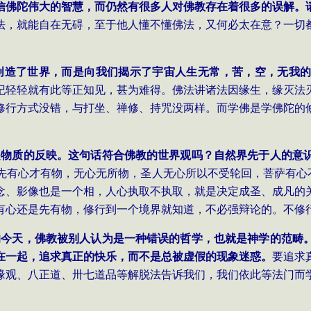
信佛陀伟大的智慧，而仍然有很多人对佛教存在着很多的误解。
法，就能自在无碍，至于他人懂不懂佛法，又何必太在意？一切
创造了世界，而是向我们揭示了宇宙人生无常，苦，空，无我
纪轻轻就有此等正知见，甚为难得。佛法讲诸法因缘生，缘灭法
修行方式没错，与打坐、禅修、持咒没两样。而学佛是学佛陀的
。
是物质的反映。这句话符合佛教的世界观吗？自然界先于人的意
先有心才有物，无心无所物，圣人无心所以不受轮回，菩萨有心
念、影像也是一个相，人心执取不执取，就是决定成圣、成凡的
有心还是先有物，修行到一个境界就知道，不必强辩论的。不修
的今天，佛教被别人认为是一种错误的哲学，也就是神学的范畴
在一起，追求真正的快乐，而不是总被虚假的现象迷惑。
要追求
缘观、八正道、卅七道品等解脱法告诉我们，我们依此等法门而