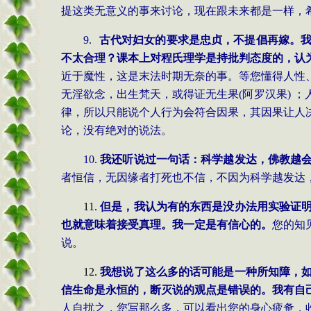
提这类无意义的事来讨论，现在跟未来都是一样，
9.
古代对妇女的要求是忠贞，不提倡再嫁。
不太合理？课本上对程氏理学是持批判态度的，认
近于魔性，这是末法时期无奈的事。等您懂得人性
无淫欲念，出生梵天，或得证无生果
(阿罗汉果)
律，所以只能说个人行为会符合因果，其因果让人
论，没有绝对的说法。
10.
我还听说过一句话：科学越发达，佛教越
者恒信，无因缘者打死也不信，不因为科学越发达
11.
但是，我认为有的东西是没办法用实验证
也就意味着接受真理。我一定是有信心的。
您的知
说。
12.
我想说了这么多的话可能是一种所知障，
信生命是永恒的，断灭说的观点是错误的。我有自
人自扰之，您写那么多，可以看出您的身心疲惫，