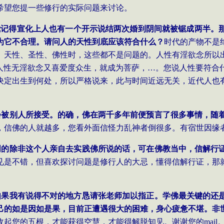
希望您提一些修行的实际问题来讨论。
我记得宣化上人也有一个开示说结两次婚到阴间就被锯成两半。
为它不合理。请问人的天性到底应该符合什么？
时代的产物不是
、天性、圣性、佛性时，这些都不是问题的。人性有淫欲念所以
 ；人性无淫欲念又喜爱度众生，就成为菩萨，…。您说人性要符
决定出生到何处，所以严格说来，此与时间近远无关，近代人也
会被别人所接受。的确，佛在两千多年前便预言了很多事情，随
，信佛的人就越多，您看外面信怪力乱神者倒很多。有宿世因缘
明的除非这个人亲自去实践佛所说的话，可在佛教当中，信解行
见是不错，但喜欢探讨问题是修行人的大忌，懂得信解行证，那
如果我有说得不对的地方恳请张老师加以指正。学佛最关键的还
己的如是因如是果，目前正遭遇很大的困难，身心疲惫不堪。非
收起您的五根，才能获得空慧，才能得解脱知见。谢谢您的
mail