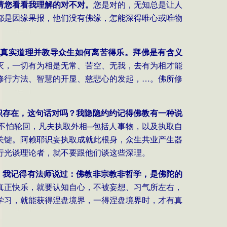
请您看看我理解的对不对。
您是对的，无知总是让人
都是因缘果报，他们没有佛缘，怎能深得唯心或唯物
的真实道理并教导众生如何离苦得乐。拜佛是有含义
灭，一切有为相是无常、苦空、无我，去有为相才能
修行方法、智慧的开显、慈悲心的发起，…。佛所修
识存在，这句话对吗？我隐隐约约记得佛教有一种说
不怕轮回，凡夫执取外相─包括人事物，以及执取自
关键。阿赖耶识妄执取成就此根身，众生共业产生器
行光谈理论者，就不要跟他们谈这些深理。
。我记得有法师说过：佛教非宗教非哲学，是佛陀的
真正快乐，就要认知自心，不被妄想、习气所左右，
学习，就能获得涅盘境界，一得涅盘境界时，才有真