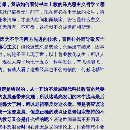
老师，我该如何看待书本上教的马克思主义哲学？哪
修就已搞得无时间了，现在何必在乎无缘的众生，待
还未清净，才会为世间相而烦恼。管它是什么主义，
其无所有、不可得，这样就不会被世间相所迷。
是因为不学习西方先进的技术，盲目排外而导致灭亡
唯心主义）
谈论这些总是戏论，永远没有结果，因事
时，转轮圣王出现于世，以十善业教化众生，所以人
。现在人寿平均七十五岁，科学发达，有飞机能飞，
的。有些人看了这些经典也不会相信的，何必花精神
肯定是错误的，从一开始不发展现代科技教育必然要
的发展会带来灾难，所以诸葛亮发明的木牛流马最后
是弊大于利，所以老祖宗反对这么做。我是否应该这
技一定要发展。但是正确的观点还是老祖宗坚持的不
的教导又会是什么样的呢？
谈论世间事离不开因果，
我不想浪费时间在此无意义的诤论上，也希望您不要