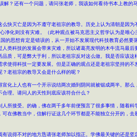
误解？还有一个问题，请问张老师，我该如何看待书本上教的
这么快灭亡是因为不遵守老祖宗的教导。历史上认为清朝是因为
心净化则没有灾难。（此种观点被马克思主义哲学认为是唯心
上国的思想肯定是错误的，从一开始不发展现代科技教育必然要
过人类科技的发展会带来灾难，所以诸葛亮发明的木牛流马最后
活品质，可是弊大于利，所以老祖宗反对这么做。我是否应该这
需求使得科技一定要发展。但是正确的观点还是老祖宗坚持的不
呢？老祖宗的教导又会是什么样的呢？
得宣化上人也有一个开示说结两次婚到阴间就被锯成两半。那么
不合理。请问人的天性到底应该符合什么？
别人所接受。的确，佛在两千多年前便预言了很多事情，随着科
，可在佛教当中，信解行证这几个环节都是不能独立分开的，去
我有说得不对的地方恳请张老师加以指正。学佛最关键的还是坚