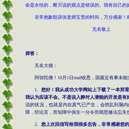
命是永恒的，断灭说的观点是错误的。我有自己的
非常抱歉耽误张老师宝贵的时间，万分感谢！
无名敬上
师答：
无名大德：
阿弥陀佛！
10
月
1
日
mail
收悉，因最近有事未能
1.
您好！我从成功大学网站上下载了一本郑
我认为应该不会。不是说入静对人潜能的开发是有
说的状况，也就是内在真气已产生，会扰乱到脑内
障，经论言，所知障中俱生一分令所闻思修法忘失
2.
您上次回信写给我很多忠告，非常感谢您