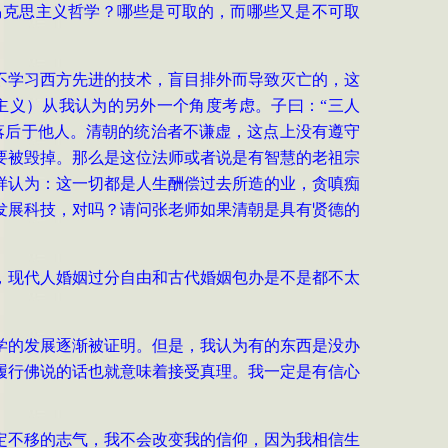
马克思主义哲学？哪些是可取的，而哪些又是不可取
不学习西方先进的技术，盲目排外而导致灭亡的，这
主义）从我认为的另外一个角度考虑。子曰：
“三人
落后于他人。清朝的统治者不谦虚，这点上没有遵守
要被毁掉。那么是这位法师或者说是有智慧的老祖宗
样认为：这一切都是人生酬偿过去所造的业，贪嗔痴
发展科技，对吗？请问
张老师如果清朝是具有贤德的
，现代人婚姻过分自由和古代婚姻包办是不是都不太
学的发展逐渐被证明。但是，我认为有的东西是没办
履行佛说的话也就意味着接受真理。我一定是有信心
定不移的志气，我不会改变我的信仰，因为我相信生