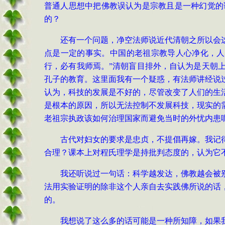
普通人思想中把佛教误认为是宗教且是一种幻觉的
的？
还有一个问题，净空法师说近代清朝之所以会
点是一定的事实。中国的老祖宗教导人心净化，人
行，必有我师焉。”清朝盲目排外，自认为是天朝
孔子的教育。这里面我有一个疑惑，有法师讲经说
认为，科技的发展是不好的，尽管改变了人们的生
是根本的原因，所以无法控制不发展科技，现实的
老祖宗执政该如何治理国家而避免当时的外忧内患
古代对妇女的要求是忠贞，不提倡再嫁。我记
合理？课本上对程氏理学是持批判态度的，认为它
我还听说过一句话：科学越发达，佛教越会被
法用实验证明的除非这个人亲自去实践佛所说的话
的。
我想说了这么多的话可能是一种所知障，如果