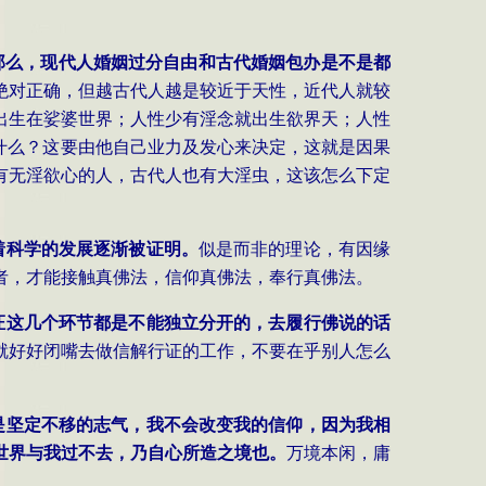
那么，现代人婚姻过分自由和古代婚姻包办是不是都
绝对正确，但越古代人越是较近于天性，近代人就较
出生在娑婆世界；人性少有淫念就出生欲界天；人性
合什么？这要由他自己业力及发心来决定，这就是因果
有无淫欲心的人，古代人也有大淫虫，这该怎么下定
着科学的发展逐渐被证明。
似是而非的理论，有因缘
者，才能接触真佛法，信仰真佛法，奉行真佛法。
证这几个环节都是不能独立分开的，去履行佛说的话
就好好闭嘴去做信解行证的工作，不要在乎别人怎么
是坚定不移的志气，我不会改变我的信仰，因为我相
世界与我过不去，乃自心所造之境也。
万境本闲，庸
。