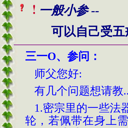
一般小参 --
可以自己受五
三一O
、
参问
：
师父您好
:
有几个问题想请教
.
1.
密宗里的一些法
轮
，
若佩带在身上