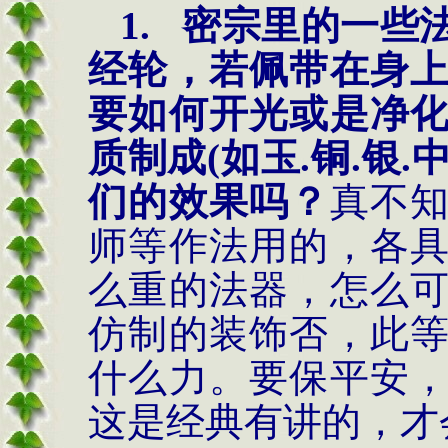
1.
密宗里的一些
经轮
，
若佩带在身
要如何开光或是净
质制成
(
如玉
.
铜
.
银
.
们的效果吗
？
真不
师等作法用的，各
么重的法器，怎么
仿制的装饰否，此
什么力。要保平安
这是经典有讲的，才