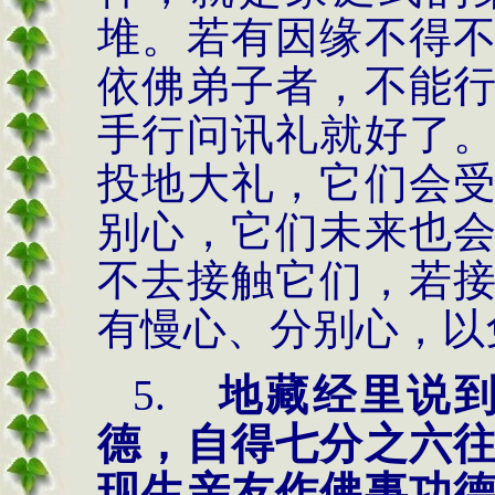
堆。若有因缘不得
依佛弟子者，不能
手行问讯礼就好了
投地大礼，它们会
别心，它们未来也
不去接触它们，若
有慢心、分别心，以
5.
地藏经里说
德
，
自得七分之六
现生亲友作佛事功