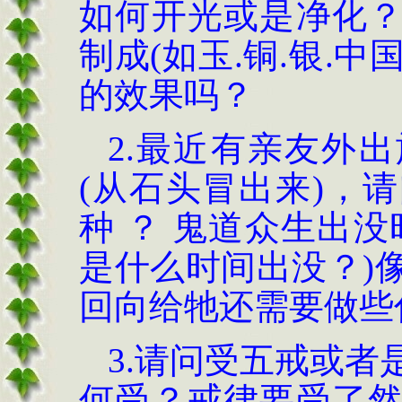
如何开光或是净化
制成
(
如玉
.
铜
.
银
.
中
的效果吗
？
2.
最近有亲友外出
(
从石头冒出来
)，
请
种
？
鬼道众生出没
是什么时间出没
？)
回向给牠还需要做些
3.
请问受五戒或者
何受
？
戒律要受了