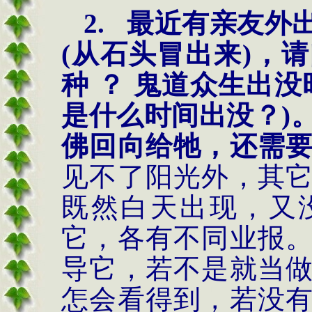
2.
最近有亲友外
(
从石头冒出来
)，
请
种
？
鬼道众生出没
是什么时间出没
？)
佛
回
向给牠，还需
见不了阳光外，其
既然白天出现，又
它，各有不同业报
导它，若不是就当
怎会看得到，若没