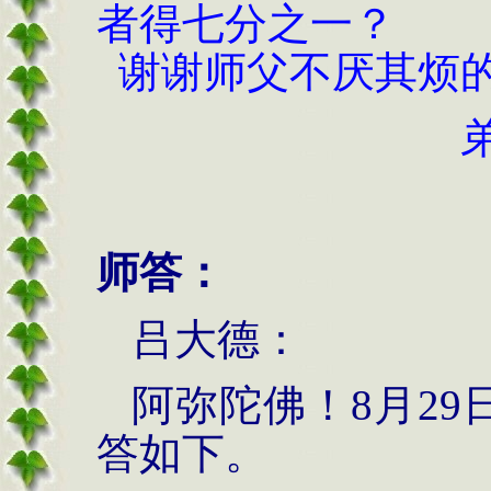
者得七分之一
？
谢谢师父不厌其烦
师答：
吕大德：
阿弥陀佛！8月29
答如下。