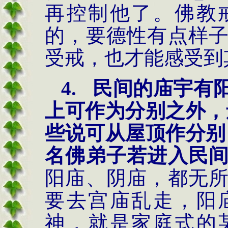
再控制他了。佛教
的，要德性有点样
受戒，也才能感受到
4.
民间的庙宇有
上可作为分别之外
，
些说可从屋顶作分别
名佛弟子若进入民
阳庙、阴庙，都无
要去宫庙乱走，阳
神，就是家庭式的