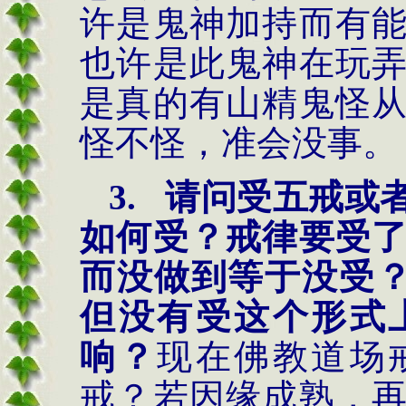
许是鬼神加持而有
也许是此鬼神在玩
是真的有山精鬼怪
怪不怪，准会没事。
3.
请问受五戒或
如何受
？
戒律要受
而没做到等于没受
？
但没有受这个形式
响
？
现在佛教道场
戒？若因缘成熟，