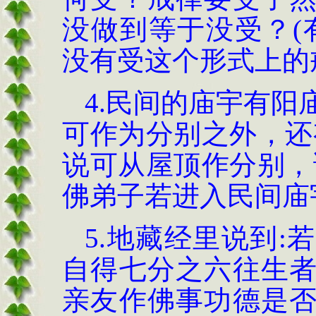
没做到等于没受
？(
没有受这个形式上的
4.
民间的庙宇有阳
可作为分别之外
，
还
说可从屋顶作分别
，
佛弟子若进入民间庙
5.
地藏经里说到
:
若
自得七分之六往生
亲友作佛事功德是