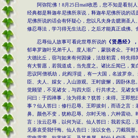
阿弥陀佛！8月25日mail收悉，您不知是
经典都是释迦牟尼佛所亲说，释迦牟尼佛所说的话
尼佛所说的话会有怀疑心，您以凡夫身去臆测圣人
修忍辱法，学习得无生法忍，之后才能真正成佛。
忍辱仙人故事可看此世尊所说的
《贤愚经》
郁卑罗迦叶兄弟千人。度人渐广，蒙脱者众。于时
大德比丘，宿与如来有何因缘，法鼓初震，特先得
有大誓愿，若我道成，当先度之。诸比丘闻已，复
思议阿僧祇劫，此阎浮提，有一大国，名波罗奈。
臣、夫人、婇女，入山游观。王时疲懈，因卧休息
觉顾望，不见诸女，与四大臣，行共求之。见诸女
问曰：于四禅事，汝为得未？犹答：未得。王即怒
事？仙人答曰：修行忍辱。王即拔剑，而语之言：
鼻。颜色不变，犹称忍辱。尔时天地，六种震动。
言：汝云忍辱，以何为证。仙人答曰：我若实忍，
见垂哀受我忏悔。仙人告曰：汝以女色，刀截我形
雷电霹雳，欲害彼王，及其眷属。时仙人仰语，若