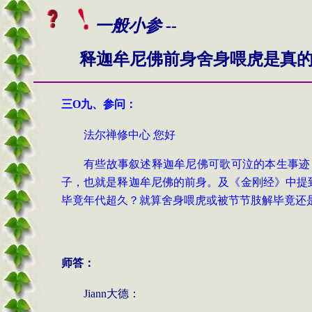
一般小参 --
释迦牟尼佛前身舍身喂虎是真
三O九
、
参问
：
法尔禅修中心 您好
有些故事叙述释迦牟尼佛可歌可泣的本生事迹
子，也就是释迦牟尼佛的前身。及
《
金刚经
》
中提
毕竟年代超久？就算舍身喂虎或被节节肢解毕竟还
师答：
Jiann大德：