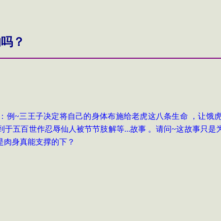
的吗？
：例
~三王子决定将自己的身体布施给老虎这八条生命 ，让饿
到于五百世作忍辱仙人被节节肢解等...故事 。请问~这故事只
是肉身真能支撑的下？