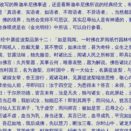
看别人改写的释迦牟尼佛事迹，还是看释迦牟尼佛所说的经典经文
是「真语者、实语者、如语者、不诳语者、不异语者」，当然都
、佛的境界，当然会觉得不可思议。其实忍辱仙人是有神通的，
舍身喂虎是在《金光明经》中所说，可以自行参看。
，
经中
羼提波梨品第十二：「如是我闻。一时佛在罗阅祇竹园林
罗阅祇人，欣戴无量，莫不赞叹，如来出世，甚为奇特，众生之
闻。甘露法味，独先服尝。时诸比丘，闻诸人民之所称宣，即具
白佛言：久共誓愿，其事云何，唯垂哀愍，愿为解说。佛告诸比
当时国王，名为迦梨。尔时国中，有一大仙士，名羼提波梨，
。诸婇女辈，舍王游行，观诸花林。见羼提波梨端坐思惟，敬心
辈坐仙人前，寻即问曰：汝于四空定，为悉得未？答言：未得。
曰：于尔所功德，皆言未有，汝是凡夫，独与诸女，在此屏处，
若当忍辱，我欲试汝，知能忍不！即割其两手，而问仙人。犹言
时仙人五百弟子，飞于虚空，而问师言：被如是苦，忍辱之心，
至诚不虚，血当为乳，身当还复。其言已讫，血寻成乳，平完如
。吾忍如地，我后成佛，先以慧刀，断汝三毒。尔时山中，诸龙
为我者，莫苦伤害。时迦梨国王，忏悔之后，常请仙人，就宫供