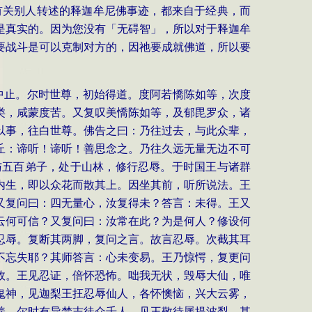
，有关别人转述的释迦牟尼佛事迹，都来自于经典，而
是真实的。因为您没有「无碍智」，所以对于释迦牟
要战斗是可以克制对方的，因祂要成就佛道，所以要
中止。尔时世尊，初始得道。度阿若憍陈如等，次度
类，咸蒙度苦。又复叹美憍陈如等，及郁毘罗众，诸
以事，往白世尊。佛告之曰：乃往过去，与此众辈，
丘：谛听！谛听！善思念之。乃往久远无量无边不可
与五百弟子，处于山林，修行忍辱。于时国王与诸群
内生，即以众花而散其上。因坐其前，听所说法。王
又复问曰：四无量心，汝复得未？答言：未得。王又
云何可信？又复问曰：汝常在此？为是何人？修设何
忍辱。复断其两脚，复问之言。故言忍辱。次截其耳
不忘失耶？其师答言：心未变易。王乃惊愕，复更问
故。王见忍证，倍怀恐怖。咄我无状，毁辱大仙，唯
鬼神，见迦梨王抂忍辱仙人，各怀懊恼，兴大云雾，
养。尔时有异梵志徒众千人，见王敬待羼提波梨，甚