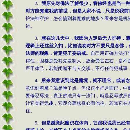
2.
我原先对佛法了解很少，看佛经也是当一
对方能知道我的前世，但是人家不说，只是说我前
护法神守护，怎会搞到着魔难的地步？看来您是机
运。
3.
就在这几天中，我因为入定后无人护持，
逻辑上还丝丝入扣，比如说劝对方不要只是念佛，
法师的现象，肯定犯了妄语戒。
自己用正确方法打
得住，因都是受其先发制人，故会受它左右，是不
严于律己，若能闭嘴不与人交谈，不行任何犯戒事
4.
后来我意识到此是魔境，就不理它，或者念
意识到着魔？虽是晚了点，但仅仅个把月而已，中
要修忍辱法，真正佛法只有一法门，就是忍辱波罗
让它觉得无趣，它即会离您身心而他往。若知它在
往。
5.
但是感觉此魔仍在体内，它跟我说我已经