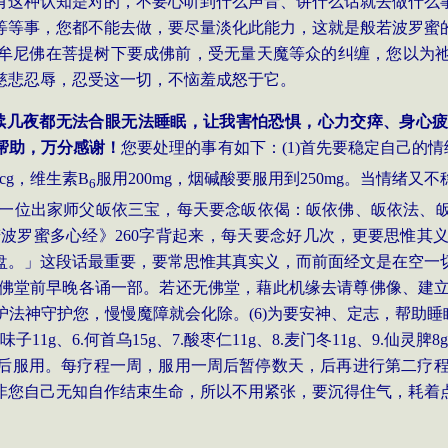
有这种认知是对的，不要心听到什么声音、讲什么话就去做什么
等等事，您都不能去做，要尽量淡化此能力，这就是般若波罗蜜
牟尼佛在菩提树下要成佛前，受无量天魔等众的纠缠，您以为
慈悲忍辱，忍受这一切，不恼羞成怒于它。
续几夜都无法合眼无法睡眠，让我害怕恐惧，心力交瘁、身心
帮助，万分感谢！
您要处理的事有如下：
(1)
首先要稳定自己的情
cg
，维生素
B
服用
200mg
，烟碱酸要服用到
250mg
。当情绪又不
6
一位出家师父皈依三宝，每天要念皈依偈：皈依佛、皈依法、
若波罗蜜多心经》
260
字背起来，每天要念好几次，更要思惟其
盘。」这段话最重要，要常思惟其真实义，而前面经文是在空一
佛堂前早晚各诵一部。若还无佛堂，藉此机缘去请尊佛像、建
护法神守护您，慢慢魔障就会化除。
(6)
为要安神、定志，帮助睡
味子
11g
、
6.
何首乌
15g
、
7.
酸枣仁
11g
、
8.
麦门冬
11g
、
9.
仙灵脾
8g
后服用。每疗程一周，服用一周后暂停数天，后再进行第二疗
非您自己无知自作结束生命，所以不用紧张，要沉得住气，耗着