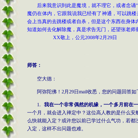
后来我意识到此是魔境，就不理它，或者念诵
魔仍在体内，它跟我说我已经有了神通，可以跳楼
会上当真的去跳楼或者自杀，但是这个东西在身体
知道如何去化解除魔，真是求告无门，还望张老师
XX
敬上，公元
2008
年
2
月
29
日
师答：
空大德：
阿弥陀佛！
2
月
29
日
mail
收悉，您的问题回答如
1.
我在一个非常偶然的机缘，一个多月前在
一个月，就会进入禅定中？这位高人教的是什么安
么快就能入定？或许您以前已学过什么气功，若都
入定，这样不出问题也难。