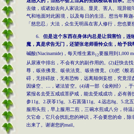
迷惑人的，当然不会上当真的去跳楼或者自杀。
您
去做，或诸如去向人家说法、显灵、害人、现异能
气和地面对此困境，以及每日的生活。想当年释迦
「慈悲忍」大法，众生无明虽在害人修行，您也要
6.
但是这个东西在身体内总是让我害怕，连
魔，真是求告无门，还望张老师垂怜众生，给予我
碱酸
(Niacinamide)
，每天维生素
B
要服用到
1
,
000 m
12
从尿液中排出，不会有大的副作用的。
(2)
赶快去找
尊，皈依佛竟、皈依法竟、皈依僧竟。
(3)
把《般
碍，无挂碍故，无有恐怖，远离颠倒妄想，究竟涅
因缘空、…，诸法皆空。
(4)
请一部《金刚经》，于
紧报名去受五戒或菩萨戒，能去受戒成功，必有善
参
11g
、
2.
茯苓
15g
、
3.
石菖蒲
11g
、
4.
远志
8g
、
5.
北五
服用头煎，早上服用二煎，三碗水煎成八分，待温
欠它命，它只会扰乱您的神识，不会要您的命，除
出来了。谢谢您的
mail
。