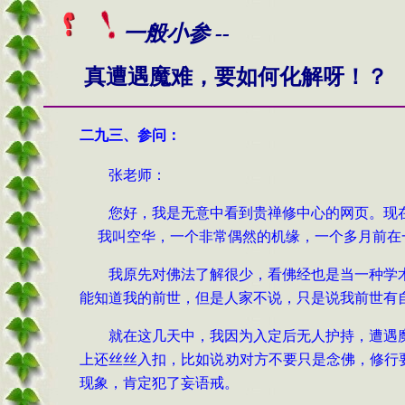
一般小参 --
真遭遇魔难，要如何化解呀！？
二
九
三、
参问
：
张老师：
您好，我是无意中看到贵禅修中心的网页。现
我叫空华，一个非常偶然的机缘，一个多月前在
我原先对佛法了解很少，看佛经也是当一种学
能知道我的前世，但是人家不说，只是说我前世有
就在这几天中，我因为入定后无人护持，遭遇
上还丝丝入扣，比如说劝对方不要只是念佛，修行
现象，肯定犯了妄语戒。