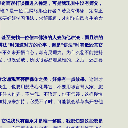
好奇而误打误撞进入禅定，可是我现实中没有师父，
谁？是一位 元网络那位行者？若您有佛缘，定有正
您要好好学习佛法，求解脱道，才能转自己今生的命
，甚至去找一位信奉佛法的人去为他讲法，而且讲的
讲法
"
时知道对方的心事，但是
"
讲法
"
时有诋毁其它
坐不久未开悟自心，却有灵通力。为什么您不能把持
宝，也没受戒，所以很容易着魔难的。之后，还是要
者念诵观音菩萨保佑之类，好像有一点效果。
这时才
众生，也要用慈悲心化导它，不要用秽言骂人家。您
能任人作弄，不生气、不语言，也不气馁，这样慢慢
加持身来加持，它受不了时，可能就会草草离开您他
，它说我只有自杀才是唯一解脱，我都知道这些都是