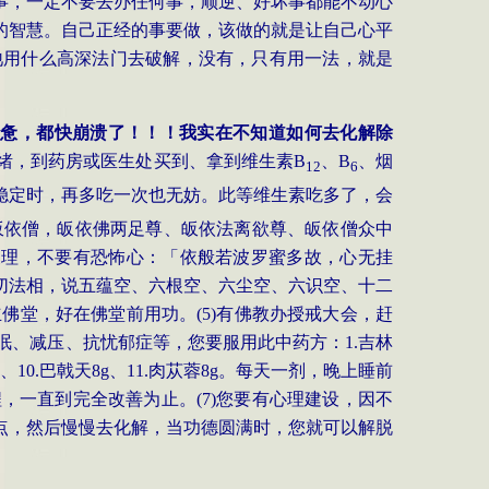
事，一定不要去办任何事，顺逆、好坏事都能不动心
的智慧。自己正经的事要做，该做的就是让自己心平
祂用什么高深法门去破解，没有，只有用一法，就是
疲惫，都快崩溃了！！！我实在不知道如何去化解除
绪，到药房或医生处买到、拿到维生素
B
、
B
、烟
12
6
稳定时，再多吃一次也无妨。此等维生素吃多了，会
皈依僧，皈依佛两足尊、皈依法离欲尊、皈依僧众中
义理，不要有恐怖心：「依般若波罗蜜多故，心无挂
切法相，说五蕴空、六根空、六尘空、六识空、十二
立佛堂，好在佛堂前用功。
(5)
有佛教办授戒大会，赶
眠、减压、抗忧郁症等，您要服用此中药方：
1.
吉林
、
10.
巴戟天
8g
、
11.
肉苁蓉
8g
。每天一剂，晚上睡前
程，一直到完全改善为止。
(7)
您要有心理建设，因不
点，然后慢慢去化解，当功德圆满时，您就可以解脱