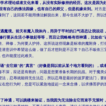
种学术理论或者文化来看，从没有实际修持的经历。这次是因为
世有自己的佛法因缘，也有自己的师父，但是机缘未到。
对方是
缘到了，这回若不能用佛法解脱出来，那今生就不大妙了。所以
遭遇魔境。前天有魔入我体内，用异于平时的口气语态让我说话
修行要从生活小事做起等等，而且让我略略有些神通，比如在
"
坐、禅修，为何要人护持。这所说这些现象是标准的魔附身，打
是潜意识中希望这么做，做了后才想到是不正常？自己不皈依三
，也许能度过此难关。
诵
"
去它娘
"
的
"
真言
"
（好像是我以前从某个地方看到的），或
毒不深，应还是有救的，问题是您要准备长期的抗战。对于魔类
蜜法，忍辱就能得无生法忍，所以忍辱是最好的波罗蜜法门，要
左右您行为时，您是可以紧急地提起一念来念佛，以求佛菩萨的
有了神通，可以跳楼来验证，当我因为无法除去它而束手无策时