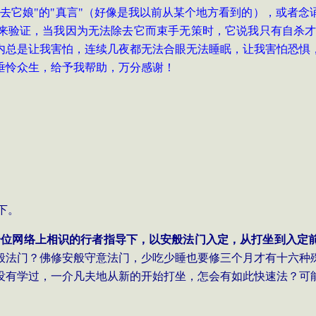
"
去它娘
"
的
"
真言
"
（好像是我以前从某个地方看到的），或者念
来验证，当我因为无法除去它而束手无策时，它说我只有自杀才
内总是让我害怕，连续几夜都无法合眼无法睡眠，让我害怕恐惧
垂怜众生，给予我帮助，万分感谢！
下。
一位网络上相识的行者指导下，以安般法门入定，从打坐到入定
般法门？佛修安般守意法门，少吃少睡也要修三个月才有十六种
没有学过，一介凡夫地从新的开始打坐，怎会有如此快速法？可