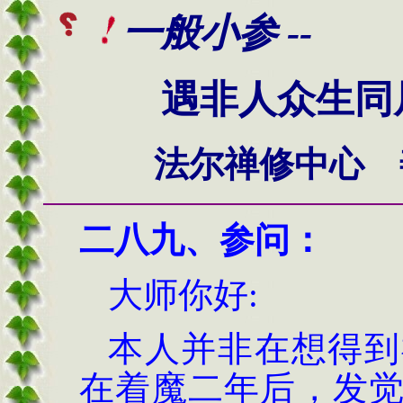
一般小参 --
遇非人众生同
法尔禅修中心 
二
八九
、
参问
：
大师你好
:
本人并非在想得到
在着魔二年后，发