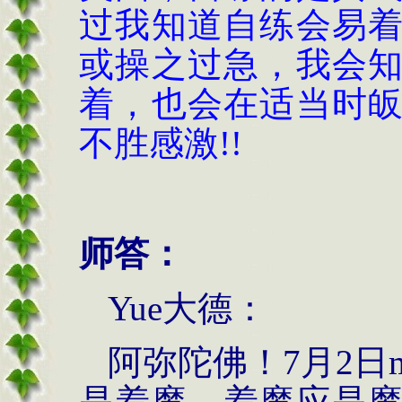
过我知道自练会易
或操之过急，我会
着，也会在适当时
不胜感激
!!
师答：
Yue
大德：
阿弥陀佛！
7
月
2
日
是着魔，着魔应是