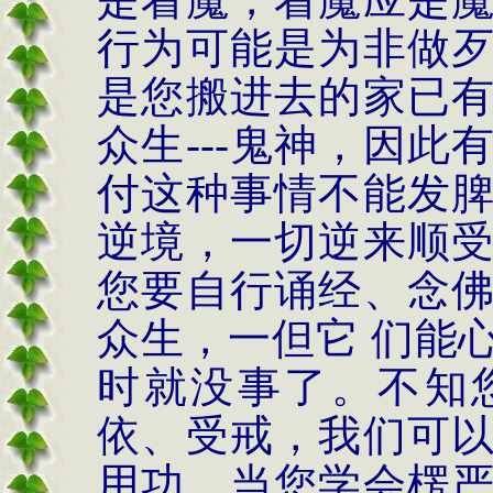
行为可能是为非做
是您搬进去的家已
众生
---
鬼神，因此
付这种事情不能发
逆境，一切逆来顺
您要自行诵经、念
众生，一但它 们能
时就没事了。不知
依、受戒，我们可
用功，当您学会楞