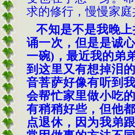
求的修行，慢慢家庭
不知是不是我晚上
诵一次，但是是诚
一碗
)
，最近我的弟
到这里又有想掉泪
音菩萨好像有听到
会帮忙家里做小吃
有稍稍好些，但他
点退休，因为我弟