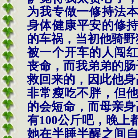
为我专做一修持法
身体健康平安的修
的车祸，当初他骑野
被一个开车的人闯
丧命，而我弟弟的肠
救回来的，因此他身
非常瘦吃不胖，但
的会短命，而母亲身
有
100
公斤吧，晚上
她在半睡半醒之间