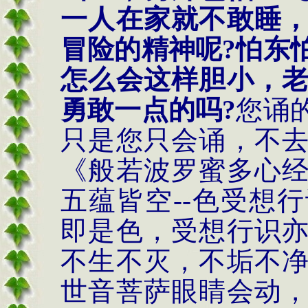
一人在家就不敢睡
冒险的精神呢
?
怕东
怎么会这样胆小，
勇敢一点的吗
?
您诵
只是您只会诵，不
《般若波罗蜜多心
五蕴皆空
--
色受想行
即是色，受想行识
不生不灭，不垢不
世音菩萨眼睛会动