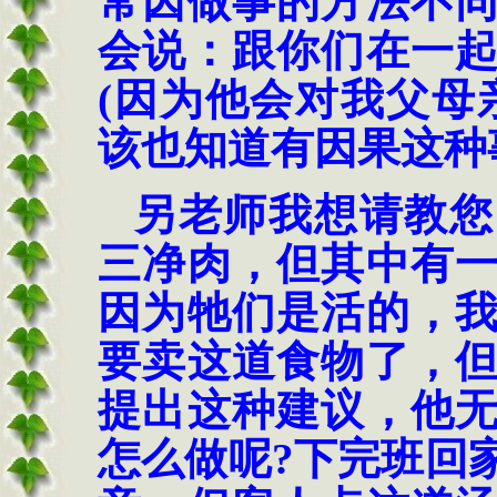
常因做事的方法不
会说：跟你们在一
(
因为他会对我父母
该也知道有因果这种
另老师我想请教您
三净肉，但其中有
因为牠们是活的，
要卖这道食物了，
提出这种建议，他
怎么做呢
?
下完班回