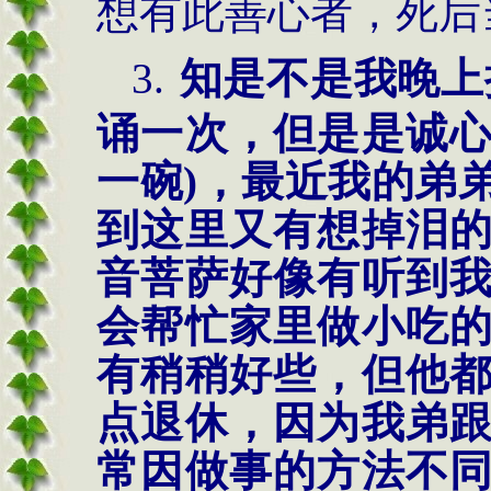
想有此善心者，死后
3.
知是不是我晚上
诵一次，但是是诚
一碗
)
，最近我的弟
到这里又有想掉泪
音菩萨好像有听到
会帮忙家里做小吃
有稍稍好些，但他
点退休，因为我弟
常因做事的方法不