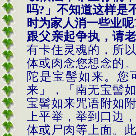
吗
?
」不知道这样是
时为家人消一些业呢
跟父亲起争执，请
有卡住灵魂的，所
体或肉念您想念的
陀是宝髻如来。您
来」，「南无宝髻
宝髻如来咒语附如
上平举，举到口边
体或尸肉等上面。