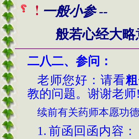
一般小参 --
般若心经大略
二
八
二、
参问
：
老师您好：
请看
粗
教的问题。谢谢老师
续前有关药师本愿功
1.
前函回函内容：