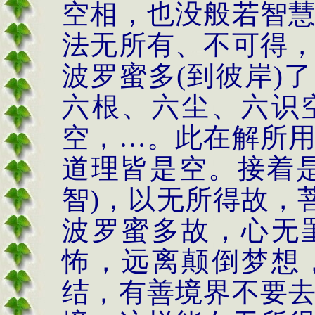
空相，也没般若智
法无所有、不可得
波罗蜜多
(到彼岸)
六根、六尘、六识
空，…。此在解所
道理皆是空。接着
智)，以无所得故，
波罗蜜多故，心无
怖，远离颠倒梦想
结，有善境界不要