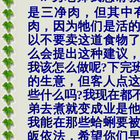
是三净肉，但其中
肉，因为牠们是活
以不要卖这道食物
么会提出这种建议
我该怎么做呢
?
下完
的生意，但客人点
些什么吗
?
我现在都
弟去煮就变成业是
我能在那些蛤蜊要
皈依法，希望你们