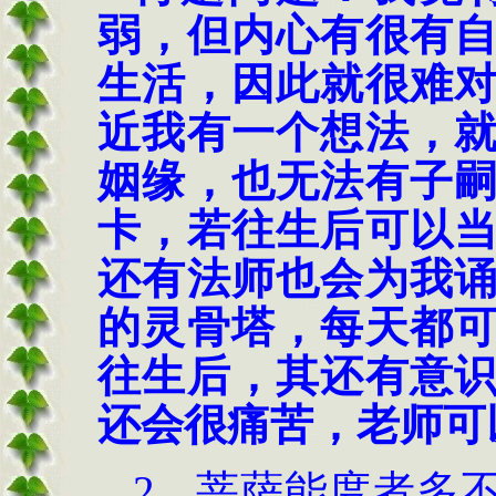
弱，但内心有很有
生活，因此就很难
近我有一个想法，
姻缘，也无法有子
卡，若往生后可以
还有法师也会为我
的灵骨塔，每天都
往生后，其还有意
还会很痛苦，老师可
2.
菩萨能度者多