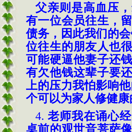
父亲则是高血压，
有一位会员往生，
债务，因此我们的会
位往生的朋友人也
可能硬逼他妻子还
有欠他钱这辈子要
上的压力我怕影响他
个可以为家人修健康
4.
老师我在诵心经
桌前的观世音菩萨