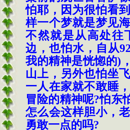
怕耶，因为很怕看
样一个梦就是梦见
不然就是从高处往
边，也怕水，自从
9
我的精神是恍惚的
)
山上，另外也怕坐
一人在家就不敢睡
冒险的精神呢
?
怕东
怎么会这样胆小，
勇敢一点的吗
?