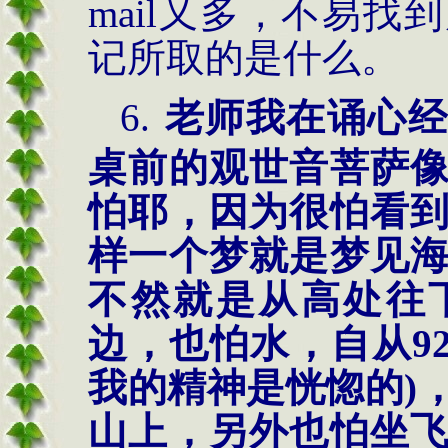
mail又多，不易
记所取的是什么。
6.
老师我在诵心经
桌前的观世音菩萨
怕耶，因为很怕看
样一个梦就是梦见
不然就是从高处往
边，也怕水，自从
9
我的精神是恍惚的
)
山上，另外也怕坐