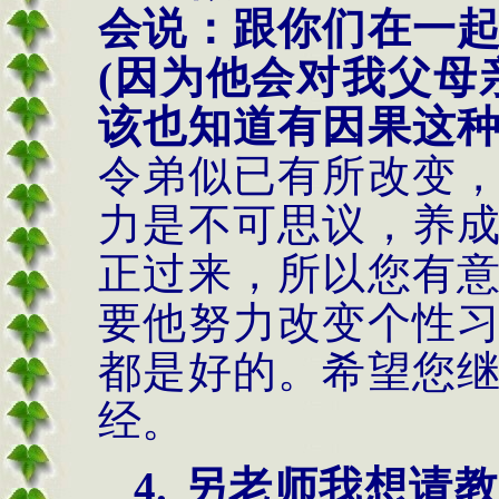
会说：跟你们在一
(
因为他会对我父母
该也知道有因果这
令弟似已有所改变
力是不可思议，养
正过来，所以您有
要他努力改变个性
都是好的。希望您
经。
4.
另老师我想请教