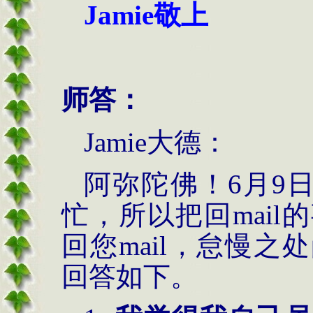
Jamie
敬上
师答：
Jamie
大德：
阿弥陀佛！
6
月
9
忙，所以把回
mail
的
回您
mail
，怠慢之处
回答如下。