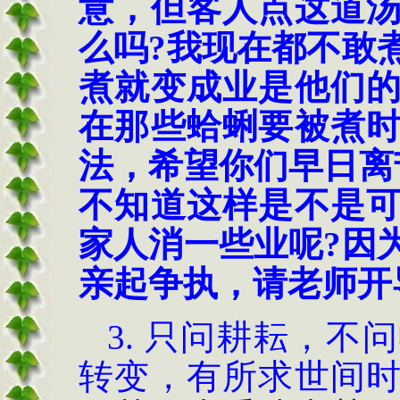
意，但客人点这道
么吗
?
我现在都不敢
煮就变成业是他们
在那些蛤蜊要被煮
法，希望你们早日离
不知道这样是不是
家人消一些业呢
?
因
亲起争执，请老师开
3.
只问耕耘，不问
转变，有所求世间